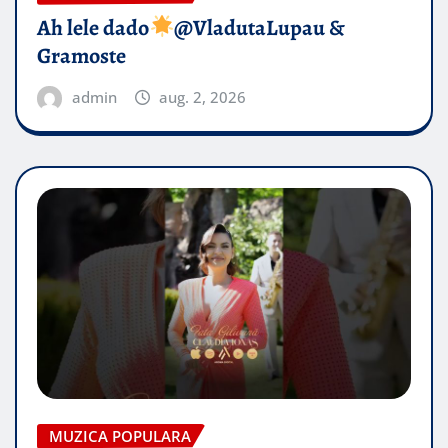
Ah lele dado​
@VladutaLupau &
Gramoste
admin
aug. 2, 2026
MUZICA POPULARA