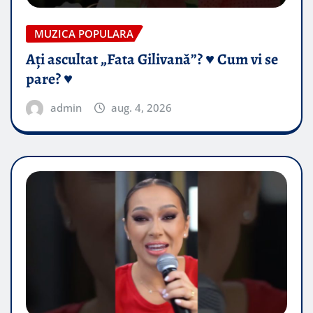
MUZICA POPULARA
Ați ascultat „Fata Gilivană”? ♥️ Cum vi se
pare? ♥️
admin
aug. 4, 2026