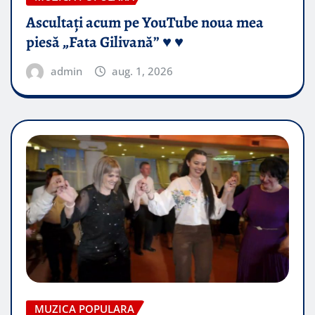
Ascultați acum pe YouTube noua mea
piesă „Fata Gilivană” ♥️ ♥️
admin
aug. 1, 2026
MUZICA POPULARA