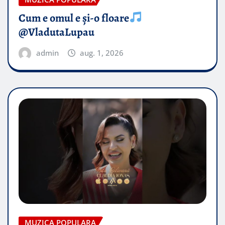
Cum e omul e și-o floare
@VladutaLupau
admin
aug. 1, 2026
MUZICA POPULARA