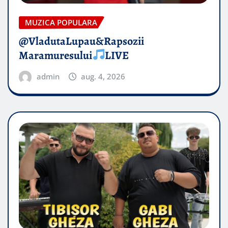
MUZICA POPULARA
@VladutaLupau&Rapsozii
Maramuresului
LIVE
admin
aug. 4, 2026