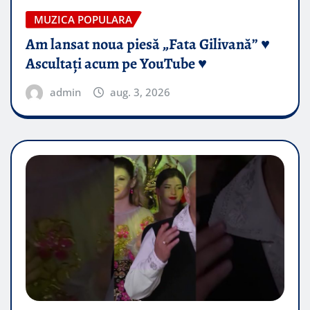
MUZICA POPULARA
Am lansat noua piesă „Fata Gilivană” ♥️
Ascultați acum pe YouTube ♥️
admin
aug. 3, 2026