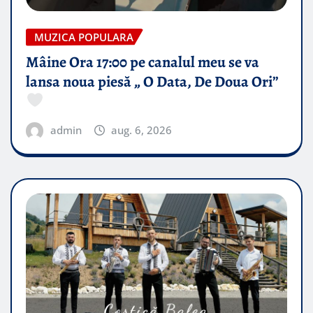
MUZICA POPULARA
Mâine Ora 17:00 pe canalul meu se va
lansa noua piesă „ O Data, De Doua Ori”
admin
aug. 6, 2026