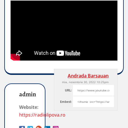
Andrada Barsauan
mie, noiembrie 30, 2022 10:25pm
URL:
admin
Embed:
Website:
https://radiolipova.ro