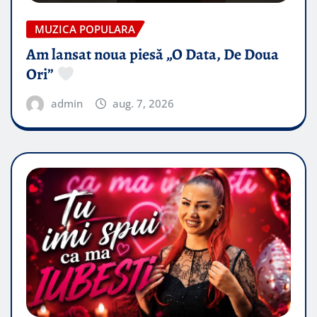
MUZICA POPULARA
Am lansat noua piesă „O Data, De Doua
Ori”
admin
aug. 7, 2026