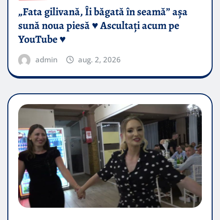
„Fata gilivană, Îi băgată în seamă” așa
sună noua piesă ♥️ Ascultați acum pe
YouTube ♥️
admin
aug. 2, 2026