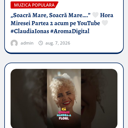
MUZICA POPULARA
„Soacră Mare, Soacră Mare….”
Hora
Miresei Partea 2 acum pe YouTube
#ClaudiaIonas #AromaDigital
admin
aug. 7, 2026