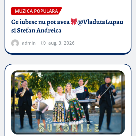
MUZICA POPULARA
Ce iubesc nu pot avea
​@VladutaLupau
si Stefan Andreica
admin
aug. 3, 2026