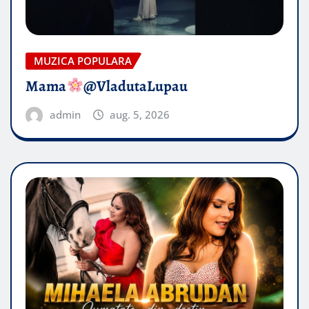
MUZICA POPULARA
Mama
@VladutaLupau
admin
aug. 5, 2026