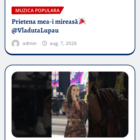
MUZICA POPULARA
Prietena mea-i mireasă​
@VladutaLupau
admin
aug. 7, 2026