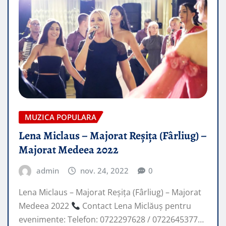
MUZICA POPULARA
Lena Miclaus – Majorat Reșița (Fârliug) –
Majorat Medeea 2022
admin
nov. 24, 2022
0
Lena Miclaus – Majorat Reșița (Fârliug) – Majorat
Medeea 2022
Contact Lena Miclăuș pentru
evenimente: Telefon: 0722297628 / 0722645377…