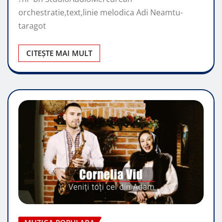
orchestratie,text,linie melodica Adi Neamtu-
taragot
CITEȘTE MAI MULT