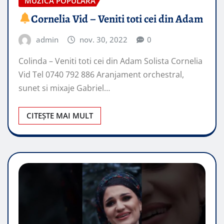
MUZICA POPULARA
Cornelia Vid – Veniti toti cei din Adam
admin
nov. 30, 2022
0
Colinda – Veniti toti cei din Adam Solista Cornelia
Vid Tel 0740 792 886 Aranjament orchestral,
sunet si mixaje Gabriel…
CITEȘTE MAI MULT