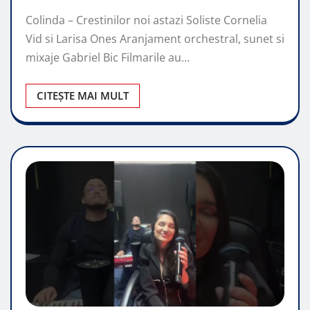
Colinda – Crestinilor noi astazi Soliste Cornelia
Vid si Larisa Ones Aranjament orchestral, sunet si
mixaje Gabriel Bic Filmarile au…
CITEȘTE MAI MULT