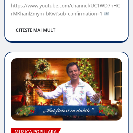
https://www.youtube.com/channel/UC1WD7nHG
rMKhanlZmym_bKw?sub_confirmation=1
CITEȘTE MAI MULT
MUZICA POPULARA