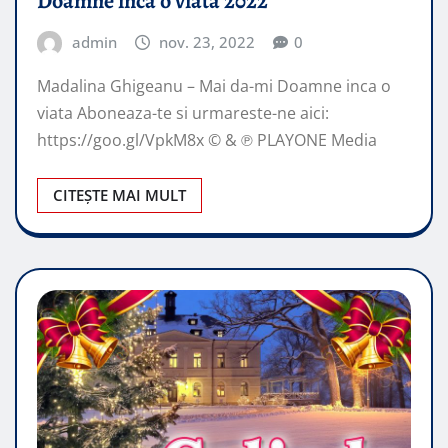
Doamne inca o viata 2022
admin
nov. 23, 2022
0
Madalina Ghigeanu – Mai da-mi Doamne inca o
viata Aboneaza-te si urmareste-ne aici:
https://goo.gl/VpkM8x © & ℗ PLAYONE Media
CITEȘTE MAI MULT