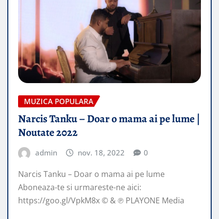
MUZICA POPULARA
Narcis Tanku – Doar o mama ai pe lume |
Noutate 2022
admin
nov. 18, 2022
0
Narcis Tanku – Doar o mama ai pe lume
Aboneaza-te si urmareste-ne aici:
https://goo.gl/VpkM8x © & ℗ PLAYONE Media