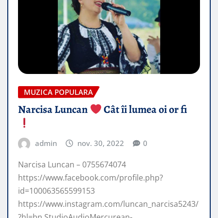
MUZICA POPULARA
Narcisa Luncan
Cât îi lumea oi or fi
admin
nov. 30, 2022
0
Narcisa Luncan – 0755674074
https://www.facebook.com/profile.php?
id=100063565599153
https://www.instagram.com/luncan_narcisa5243/
?hl=bn StudioAudioMercurean-