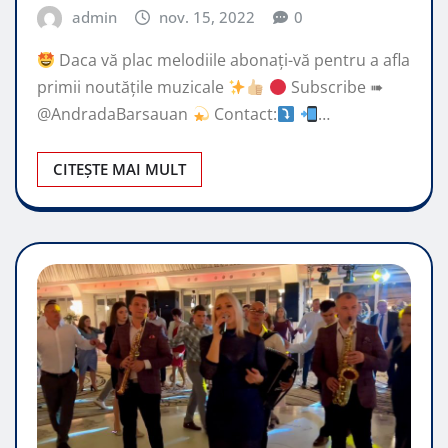
admin
nov. 15, 2022
0
Daca vă plac melodiile abonați-vă pentru a afla
primii noutățile muzicale
Subscribe ➠
@AndradaBarsauan
Contact:
…
CITEȘTE MAI MULT