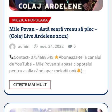
MUZICA POPULARA
Mile Povan – Astă seară vreau să plec –
(Colaj Live Ardelene 2022)
admin
nov. 24, 2022
0
Contact- 0754688549
Abonează-te la canalul
de YouTube – Mile Povan și apasă clopoțelul
pentru a afla când apar melodii noi(
)…
CITEȘTE MAI MULT