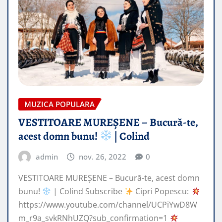
MUZICA POPULARA
VESTITOARE MUREȘENE – Bucură-te,
acest domn bunu!
| Colind
admin
nov. 26, 2022
0
VESTITOARE MUREȘENE – Bucură-te, acest domn
bunu!
| Colind Subscribe
Cipri Popescu:
https://www.youtube.com/channel/UCPiYwD8W
m_r9a_svkRNhUZQ?sub_confirmation=1