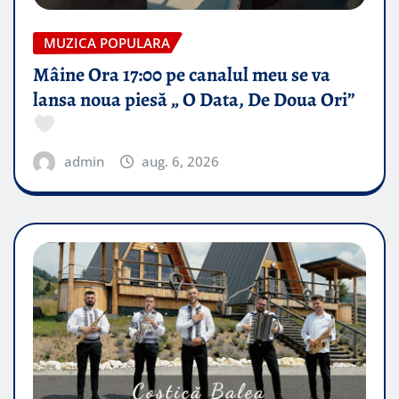
MUZICA POPULARA
Mâine Ora 17:00 pe canalul meu se va
lansa noua piesă „ O Data, De Doua Ori”
admin
aug. 6, 2026