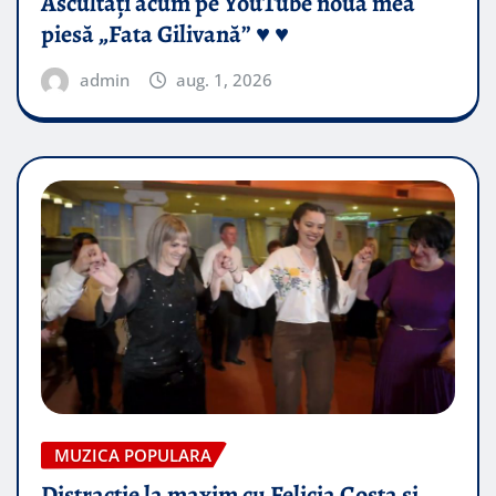
Ascultați acum pe YouTube noua mea
piesă „Fata Gilivană” ♥️ ♥️
admin
aug. 1, 2026
MUZICA POPULARA
Distractie la maxim cu Felicia Costa si