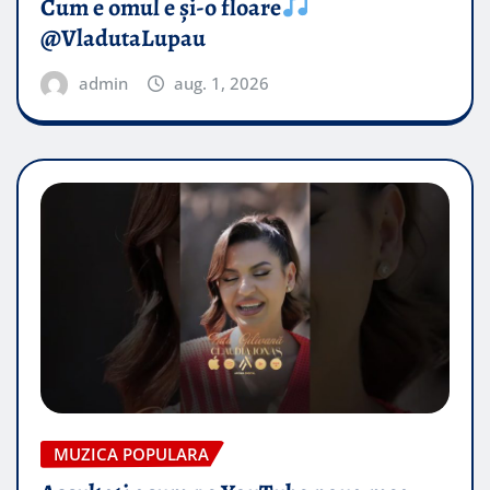
Cum e omul e și-o floare
@VladutaLupau
admin
aug. 1, 2026
MUZICA POPULARA