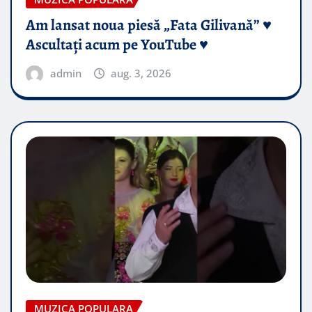
Am lansat noua piesă „Fata Gilivană” ♥️
Ascultați acum pe YouTube ♥️
admin
aug. 3, 2026
MUZICA POPULARA