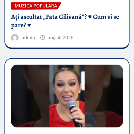
MUZICA POPULARA
Ați ascultat „Fata Gilivană”? ♥️ Cum vi se
pare? ♥️
admin
aug. 4, 2026