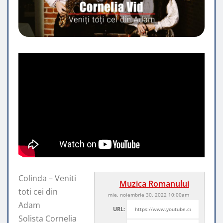
Colinda – Veniti
Muzica Romanului
toti cei din
mie, noiembrie 30, 2022 10:00am
Adam
URL:
Solista Cornelia