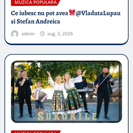
MUZICA POPULARA
Ce iubesc nu pot avea
​@VladutaLupau
si Stefan Andreica
admin
aug. 3, 2026