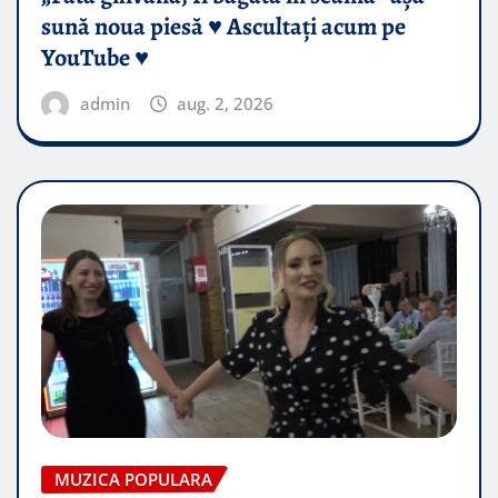
sună noua piesă ♥️ Ascultați acum pe
YouTube ♥️
admin
aug. 2, 2026
MUZICA POPULARA