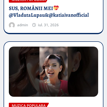
SUS, ROMÂNII MEI
@VladutaLupau&@katiaivanofficial
admin
iul. 31, 2026
MUZICA POPULARA