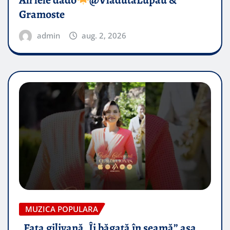
Gramoste
admin
aug. 2, 2026
MUZICA POPULARA
„Fata gilivană, Îi băgată în seamă” așa