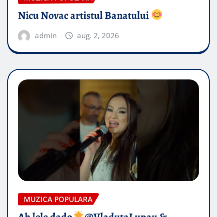
Nicu Novac artistul Banatului
admin
aug. 2, 2026
MUZICA POPULARA
Ah lele dado​
@VladutaLupau &