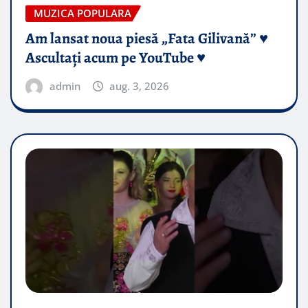
MUZICA POPULARA
Am lansat noua piesă „Fata Gilivană” ♥️
Ascultați acum pe YouTube ♥️
admin
aug. 3, 2026