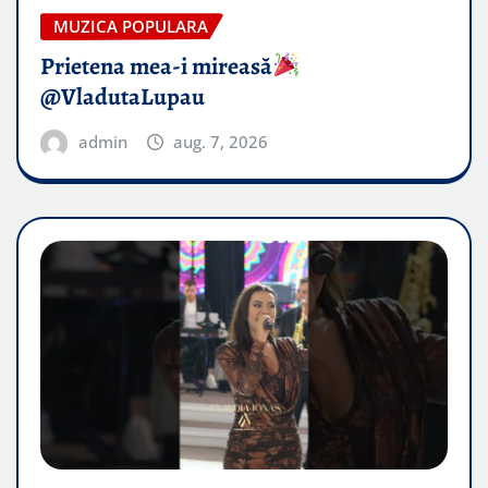
MUZICA POPULARA
Prietena mea-i mireasă​
@VladutaLupau
admin
aug. 7, 2026