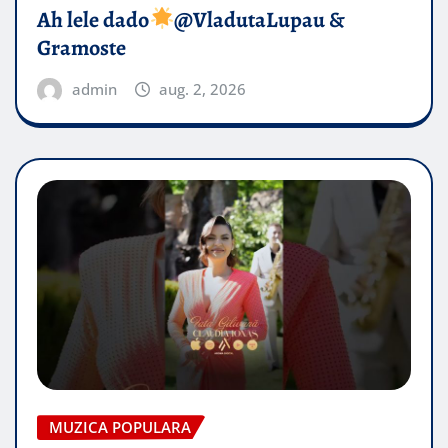
Ah lele dado​
@VladutaLupau &
Gramoste
admin
aug. 2, 2026
MUZICA POPULARA