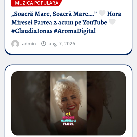
MUZICA POPULARA
„Soacră Mare, Soacră Mare….”
Hora
Miresei Partea 2 acum pe YouTube
#ClaudiaIonas #AromaDigital
admin
aug. 7, 2026