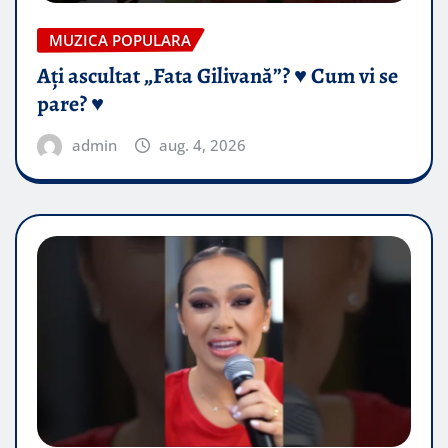
MUZICA POPULARA
Ați ascultat „Fata Gilivană”? ♥️ Cum vi se
pare? ♥️
admin
aug. 4, 2026