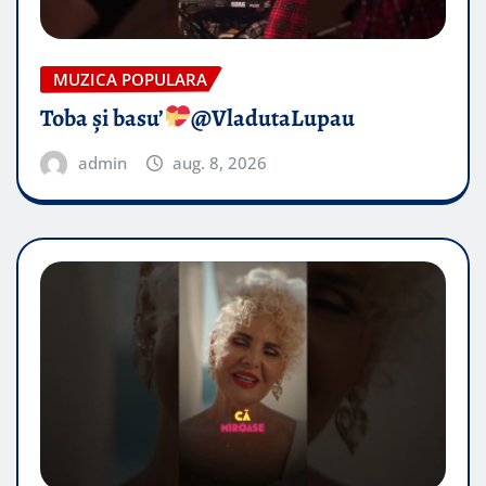
MUZICA POPULARA
Toba și basu’
@VladutaLupau
admin
aug. 8, 2026