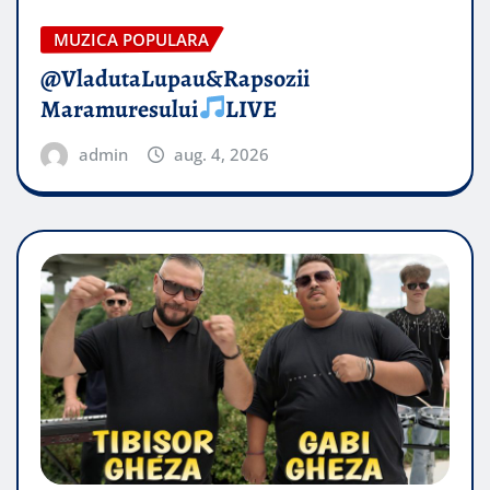
MUZICA POPULARA
@VladutaLupau&Rapsozii
Maramuresului
LIVE
admin
aug. 4, 2026