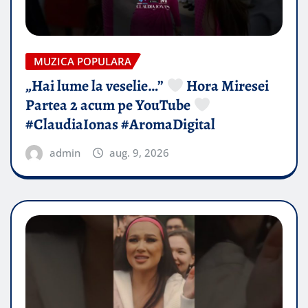
MUZICA POPULARA
„Hai lume la veselie…”
Hora Miresei
Partea 2 acum pe YouTube
#ClaudiaIonas #AromaDigital
admin
aug. 9, 2026