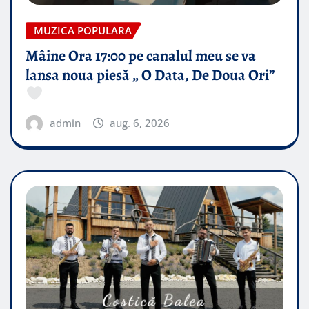
MUZICA POPULARA
Mâine Ora 17:00 pe canalul meu se va
lansa noua piesă „ O Data, De Doua Ori”
admin
aug. 6, 2026