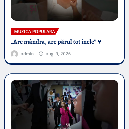
MUZICA POPULARA
„Are mândra, are părul tot inele” ♥️
admin
aug. 9, 2026