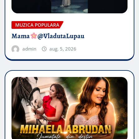
MUZICA POPULARA
Mama
@VladutaLupau
admin
aug. 5, 2026