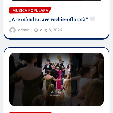
MUZICA POPULARA
„Are mândra, are rochie-nflorată”
admin
aug. 8, 2026