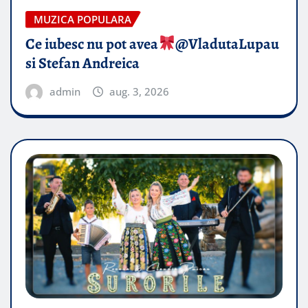
MUZICA POPULARA
Ce iubesc nu pot avea
​@VladutaLupau
si Stefan Andreica
admin
aug. 3, 2026