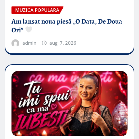
MUZICA POPULARA
Am lansat noua piesă „O Data, De Doua
Ori”
admin
aug. 7, 2026