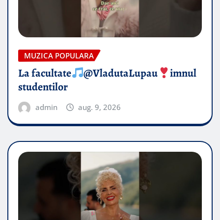
MUZICA POPULARA
La facultate
@VladutaLupau
imnul
studentilor
admin
aug. 9, 2026