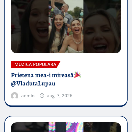
MUZICA POPULARA
Prietena mea-i mireasă​
@VladutaLupau
admin
aug. 7, 2026