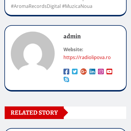
#AromaRecordsDigital #MuzicaNoua
admin
Website:
https://radiolipova.ro
RELATED STORY