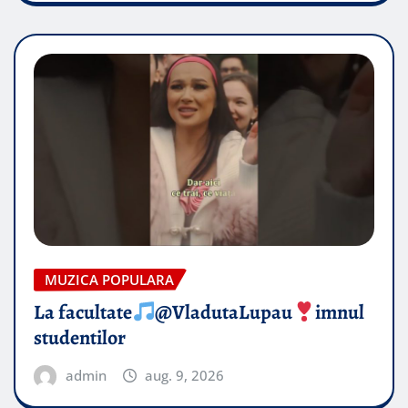
MUZICA POPULARA
La facultate
@VladutaLupau
imnul
studentilor
admin
aug. 9, 2026