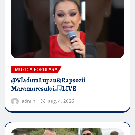
MUZICA POPULARA
@VladutaLupau&Rapsozii
Maramuresului
LIVE
admin
aug. 4, 2026