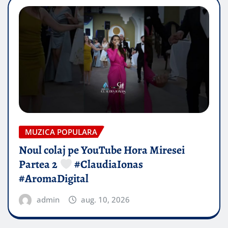
MUZICA POPULARA
Noul colaj pe YouTube Hora Miresei
Partea 2
#ClaudiaIonas
#AromaDigital
admin
aug. 10, 2026