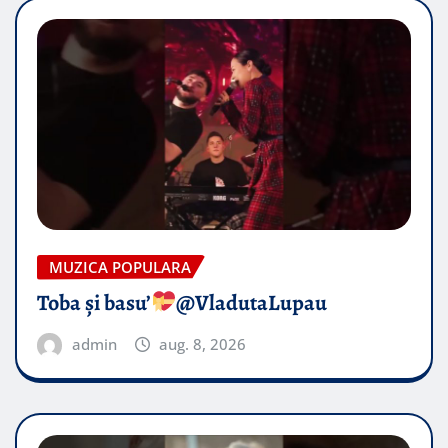
MUZICA POPULARA
Toba și basu’
@VladutaLupau
admin
aug. 8, 2026