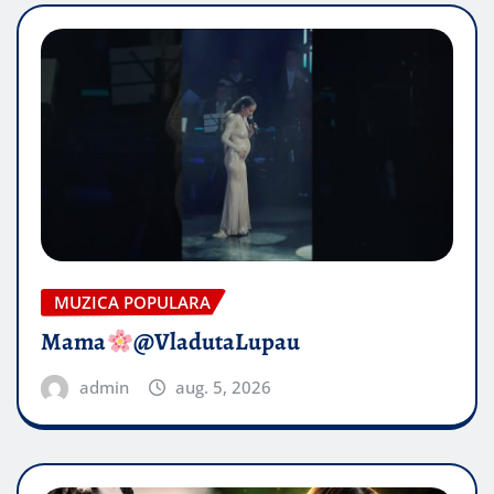
MUZICA POPULARA
Mama
@VladutaLupau
admin
aug. 5, 2026