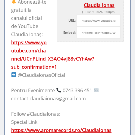
Abonează-te
Claudia Ionas
gratuit la
J, iulie 9, 2026 3:00pm
canalul oficial
URL:
de YouTube
Embed:
Claudia Ionaș:
https://www.yo
utube.com/cha
nnel/UCnPLInd_X3AO4vJ88vCYhAw?
sub_confirmation=1
@ClaudiaIonasOficial
Pentru Evenimente
0743 396 451
contact.claudiaionas@gmail.com
Follow #ClaudiaIonas:
Special Link:
https://www.aromarecords.ro/ClaudiaIonas