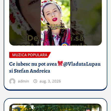
MUZICA POPULARA
Ce iubesc nu pot avea
​@VladutaLupau
si Stefan Andreica
admin
aug. 3, 2026