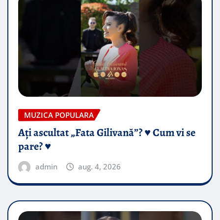
MUZICA POPULARA
Ați ascultat „Fata Gilivană”? ♥️ Cum vi se
pare? ♥️
admin
aug. 4, 2026