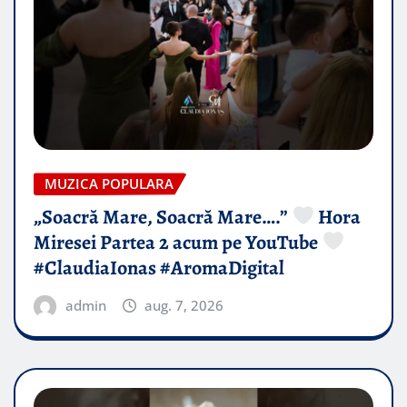
MUZICA POPULARA
„Soacră Mare, Soacră Mare….”
Hora
Miresei Partea 2 acum pe YouTube
#ClaudiaIonas #AromaDigital
admin
aug. 7, 2026