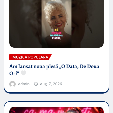
MUZICA POPULARA
Am lansat noua piesă „O Data, De Doua
Ori”
admin
aug. 7, 2026