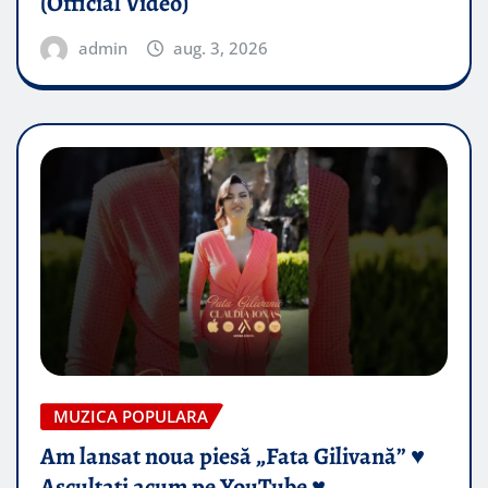
(Official Video)
admin
aug. 3, 2026
MUZICA POPULARA
Am lansat noua piesă „Fata Gilivană” ♥️
Ascultați acum pe YouTube ♥️