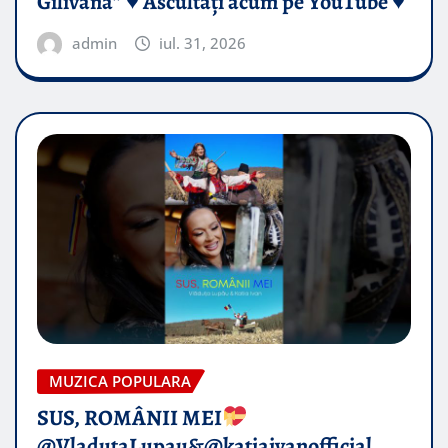
Gilivană” ♥️ Ascultați acum pe YouTube ♥️
admin
iul. 31, 2026
MUZICA POPULARA
SUS, ROMÂNII MEI
@VladutaLupau&@katiaivanofficial