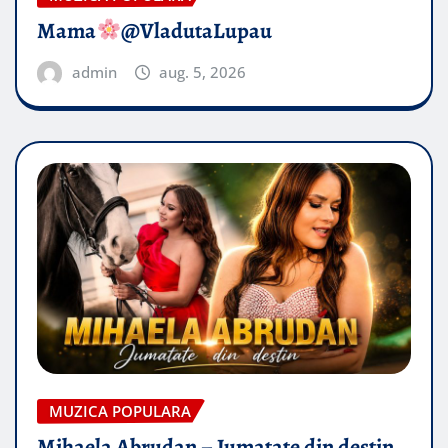
Mama
@VladutaLupau
admin
aug. 5, 2026
MUZICA POPULARA
Mihaela Abrudan – Jumatate din destin