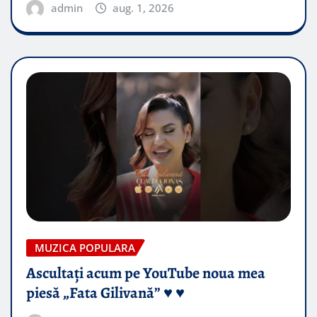
admin
aug. 1, 2026
MUZICA POPULARA
Ascultați acum pe YouTube noua mea
piesă „Fata Gilivană” ♥️ ♥️