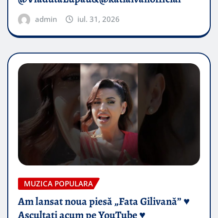
admin
iul. 31, 2026
MUZICA POPULARA
Am lansat noua piesă „Fata Gilivană” ♥️
Ascultați acum pe YouTube ♥️