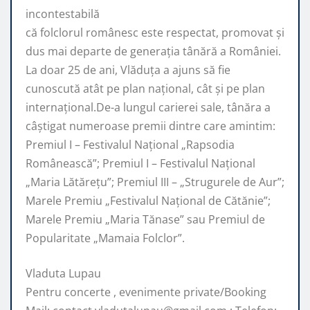
incontestabilă
că folclorul românesc este respectat, promovat şi
dus mai departe de generaţia tânără a României.
La doar 25 de ani, Vlăduța a ajuns să fie
cunoscută atât pe plan naţional, cât şi pe plan
internaţional.De-a lungul carierei sale, tânăra a
câştigat numeroase premii dintre care amintim:
Premiul I – Festivalul Național „Rapsodia
Românească”; Premiul I – Festivalul Național
„Maria Lătărețu”; Premiul III – „Strugurele de Aur”;
Marele Premiu „Festivalul Național de Cătănie”;
Marele Premiu „Maria Tănase” sau Premiul de
Popularitate „Mamaia Folclor”.
Vladuta Lupau
Pentru concerte , evenimente private/Booking