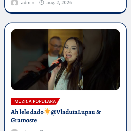
admin
aug. 2, 2026
MUZICA POPULARA
Ah lele dado​
@VladutaLupau &
Gramoste