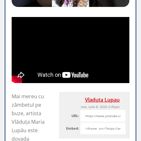
Mai mereu cu
Vladuta Lupau
zâmbetul pe
mie, iulie 8, 2026 2:45pm
buze, artista
URL:
Vlăduța Maria
Embed:
Lupău este
dovada