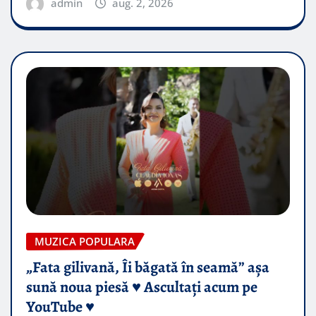
admin
aug. 2, 2026
MUZICA POPULARA
„Fata gilivană, Îi băgată în seamă” așa
sună noua piesă ♥️ Ascultați acum pe
YouTube ♥️