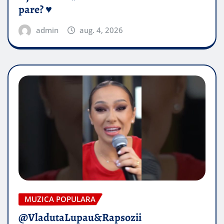
pare? ♥️
admin
aug. 4, 2026
MUZICA POPULARA
@VladutaLupau&Rapsozii