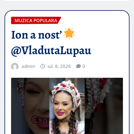
MUZICA POPULARA
Ion a nost’
@VladutaLupau
admin
iul. 8, 2026
0