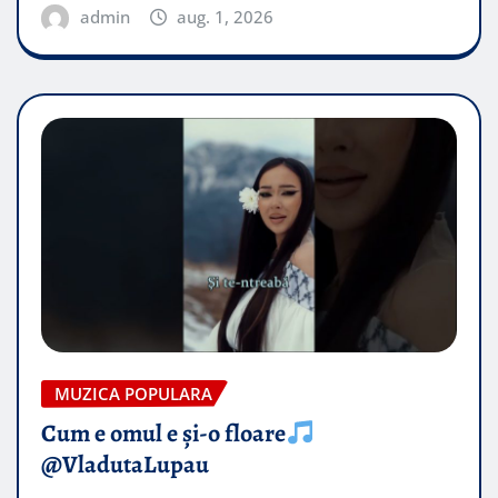
admin
aug. 1, 2026
MUZICA POPULARA
Cum e omul e și-o floare
@VladutaLupau