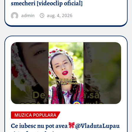
smecheri [videoclip oficial]
admin
aug. 4, 2026
MUZICA POPULARA
Ce iubesc nu pot avea
​@VladutaLupau