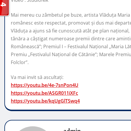
Video : StudioNik
Mai mereu cu zâmbetul pe buze, artista Vlăduța Maria 
românesc este respectat, promovat şi dus mai departe 
Vlăduța a ajuns să fie cunoscută atât pe plan naţional, c
tânăra a câştigat numeroase premii dintre care amintim
Românească”; Premiul I – Festivalul Național „Maria Lăt
Premiu „Festivalul Național de Cătănie”; Marele Prem
Folclor”.
Va mai invit să ascultați:
https://youtu.be/4e-7snPon4U
https://youtu.be/ASGR011iXFc
https://youtu.be/kqUgGlTSwq4