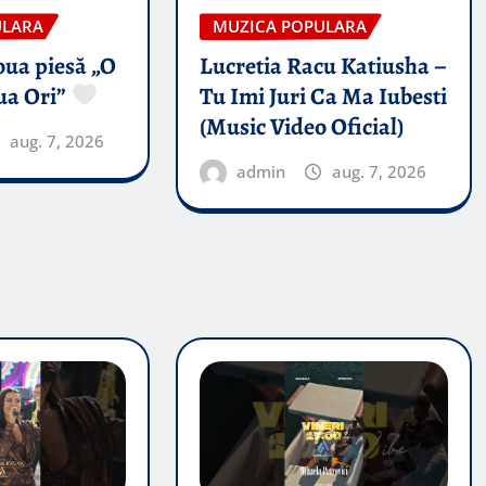
ULARA
MUZICA POPULARA
oua piesă „O
Lucretia Racu Katiusha –
ua Ori”
Tu Imi Juri Ca Ma Iubesti
(Music Video Oficial)
aug. 7, 2026
admin
aug. 7, 2026