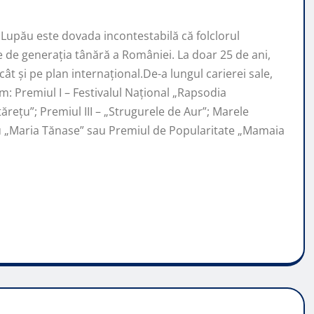
Lupău este dovada incontestabilă că folclorul
de generaţia tânără a României. La doar 25 de ani,
ât şi pe plan internaţional.De-a lungul carierei sale,
: Premiul I – Festivalul Național „Rapsodia
ărețu”; Premiul III – „Strugurele de Aur”; Marele
iu „Maria Tănase” sau Premiul de Popularitate „Mamaia