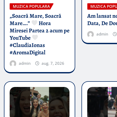
MUZICA POPULARA
MUZICA POP
„Soacră Mare, Soacră
Am lansat n
Mare….”
Hora
Data, De Do
Miresei Partea 2 acum pe
admin
YouTube
#ClaudiaIonas
#AromaDigital
admin
aug. 7, 2026