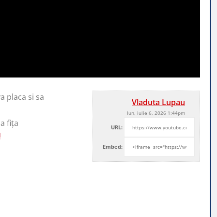
a placa si sa
Vladuta Lupau
lun, iulie 6, 2026 1:44pm
 fița
URL:
Embed: