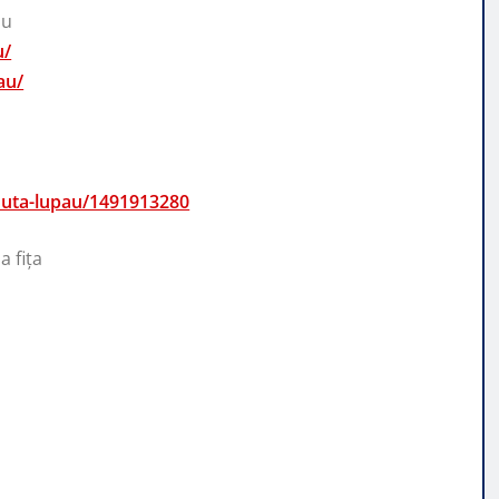
au
u/
au/
aduta-lupau/1491913280
 fița