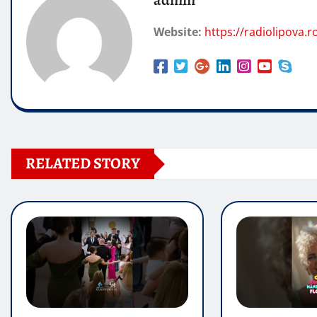
admin
Website:
https://radiolipova.r
RELATED STORY