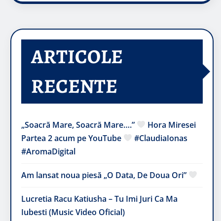
ARTICOLE
RECENTE
„Soacră Mare, Soacră Mare….”
Hora Miresei
Partea 2 acum pe YouTube
#ClaudiaIonas
#AromaDigital
Am lansat noua piesă „O Data, De Doua Ori”
Lucretia Racu Katiusha – Tu Imi Juri Ca Ma
Iubesti (Music Video Oficial)