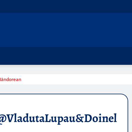
Hândorean
@VladutaLupau&Doinel