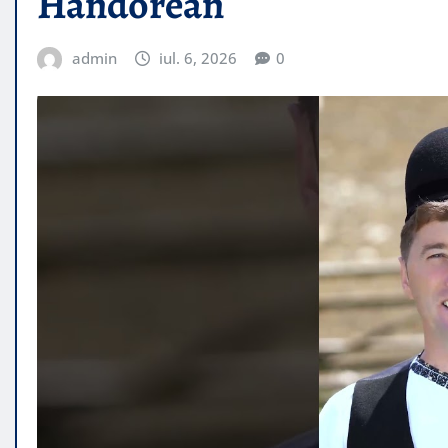
Hândorean
admin
iul. 6, 2026
0