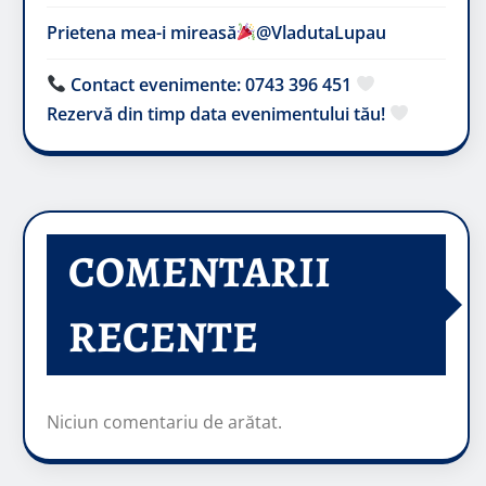
Prietena mea-i mireasă​
@VladutaLupau
Contact evenimente: 0743 396 451
Rezervă din timp data evenimentului tău!
COMENTARII
RECENTE
Niciun comentariu de arătat.