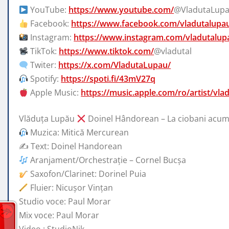
YouTube:
https://www.youtube.com/
@VladutaLup
Facebook:
https://www.facebook.com/vladutalupa
Instagram:
https://www.instagram.com/vladutalup
TikTok:
https://www.tiktok.com/
@vladutal
Twiter:
https://x.com/VladutaLupau/
Spotify:
https://spoti.fi/43mV27q
Apple Music:
https://music.apple.com/ro/artist/vl
Vlăduța Lupău
Doinel Hândorean – La ciobani acuma
Muzica: Mitică Mercurean
✍️ Text: Doinel Handorean
Aranjament/Orchestrație – Cornel Bucșa
Saxofon/Clarinet: Dorinel Puia
Fluier: Nicușor Vințan
Studio voce: Paul Morar
Mix voce: Paul Morar