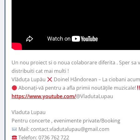
Un nou proiect si o noua colaborare diferita . Sper sa v
distribuiti cat mai multi !
Vlăduța
Lupău
Doinel Hândorean – La ciobani acuma
Abonați-vă pentru a afla primii noutățile muzicale!
https://www.youtube.com/
@VladutaLupau
Vladuta Lupau
Pentru concerte , evenimente private/Booking
Mail: contact.vladutalupau@gmail.com
Telefon: 0736 762 722