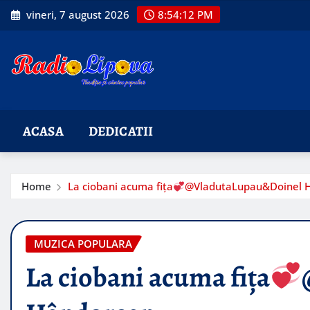
Skip
vineri, 7 august 2026
8:54:14 PM
to
content
ACASA
DEDICATII
Home
La ciobani acuma fița​​
@VladutaLupau&Doinel 
MUZICA POPULARA
La ciobani acuma fița​​