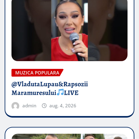
MUZICA POPULARA
@VladutaLupau&Rapsozii
Maramuresului
LIVE
admin
aug. 4, 2026