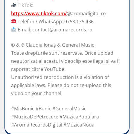
TikTok:
https://www.tiktok.com/
@aromadigital.ro
Telefon / WhatsApp: 0758 135 436
Email: contact@aromarecords.ro
© & ℗ Claudia Ionaș & General Music
Toate drepturile sunt rezervate. Orice upload
neautorizat al acestui videoclip este ilegal și va fi
raportat către YouTube.
Unauthorized reproduction is a violation of
applicable laws. Please do not re-upload this
video on your channel.
#MisBunic #Bunic #GeneralMusic
#MuzicaDePetrecere #MuzicaPopulara
#AromaRecordsDigital #MuzicaNoua