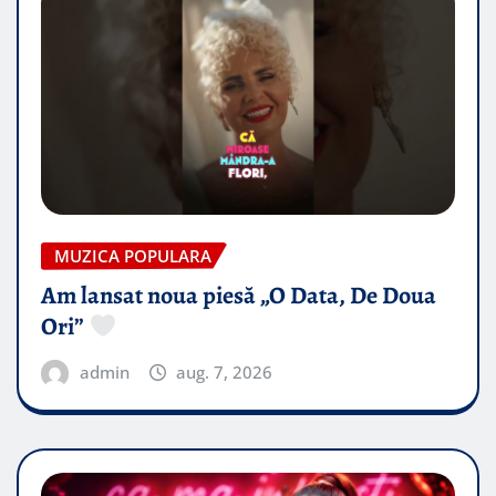
MUZICA POPULARA
Am lansat noua piesă „O Data, De Doua
Ori”
admin
aug. 7, 2026