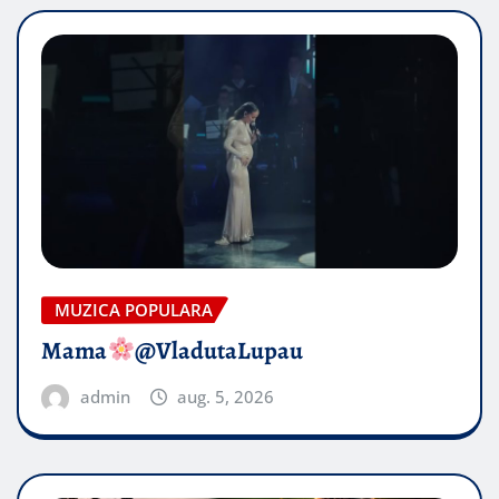
MUZICA POPULARA
Mama
@VladutaLupau
admin
aug. 5, 2026