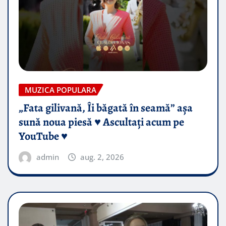
MUZICA POPULARA
„Fata gilivană, Îi băgată în seamă” așa
sună noua piesă ♥️ Ascultați acum pe
YouTube ♥️
admin
aug. 2, 2026