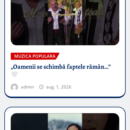
MUZICA POPULARA
„Oamenii se schimbă faptele rămân…”
admin
aug. 1, 2026