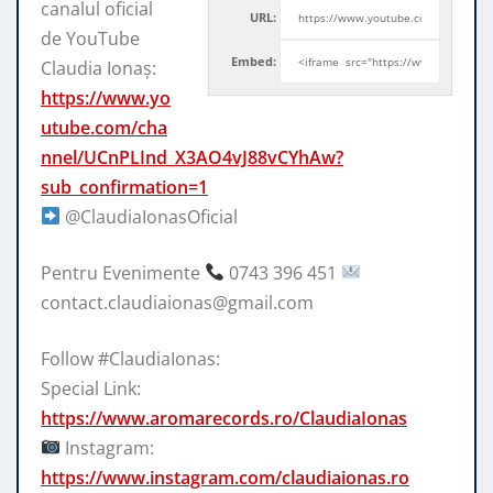
canalul oficial
URL:
de YouTube
Embed:
Claudia Ionaș:
https://www.yo
utube.com/cha
nnel/UCnPLInd_X3AO4vJ88vCYhAw?
sub_confirmation=1
@ClaudiaIonasOficial
Pentru Evenimente
0743 396 451
contact.claudiaionas@gmail.com
Follow #ClaudiaIonas:
Special Link:
https://www.aromarecords.ro/ClaudiaIonas
Instagram:
https://www.instagram.com/claudiaionas.ro