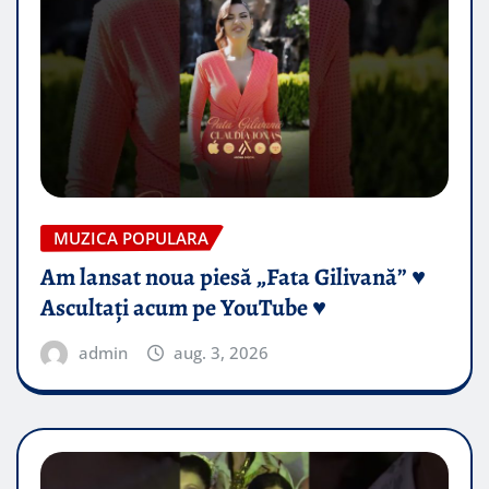
MUZICA POPULARA
Am lansat noua piesă „Fata Gilivană” ♥️
Ascultați acum pe YouTube ♥️
admin
aug. 3, 2026