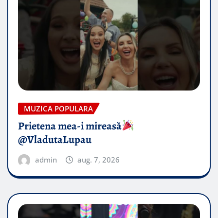
MUZICA POPULARA
Prietena mea-i mireasă​
@VladutaLupau
admin
aug. 7, 2026