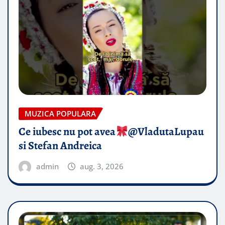
MUZICA POPULARA
Ce iubesc nu pot avea
​@VladutaLupau
si Stefan Andreica
admin
aug. 3, 2026