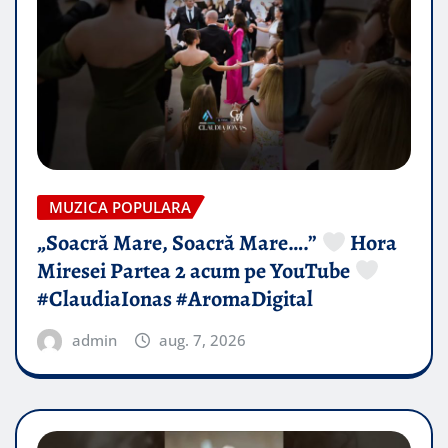
MUZICA POPULARA
„Soacră Mare, Soacră Mare….”
Hora
Miresei Partea 2 acum pe YouTube
#ClaudiaIonas #AromaDigital
admin
aug. 7, 2026