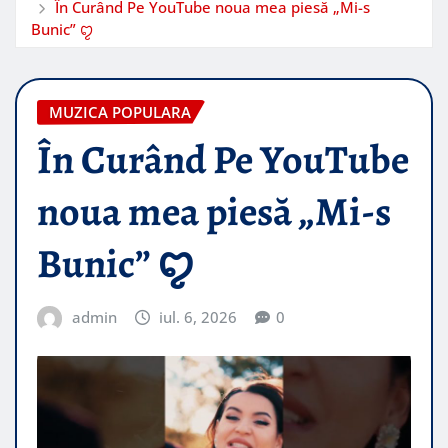
În Curând Pe YouTube noua mea piesă „Mi-s
Bunic” ꨄ︎
MUZICA POPULARA
În Curând Pe YouTube
noua mea piesă „Mi-s
Bunic” ꨄ︎
admin
iul. 6, 2026
0