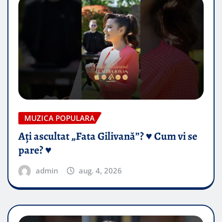
MUZICA POPULARA
Ați ascultat „Fata Gilivană”? ♥️ Cum vi se
pare? ♥️
admin
aug. 4, 2026