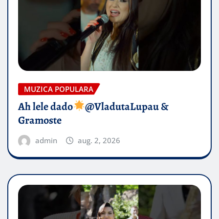
MUZICA POPULARA
Ah lele dado​
@VladutaLupau &
Gramoste
admin
aug. 2, 2026