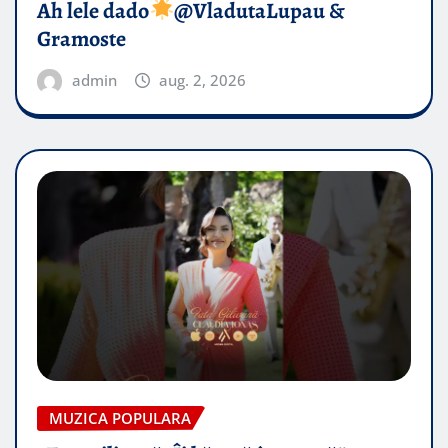
Ah lele dado​
@VladutaLupau &
Gramoste
admin
aug. 2, 2026
MUZICA POPULARA