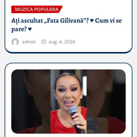
MUZICA POPULARA
Ați ascultat „Fata Gilivană”? ♥️ Cum vi se
pare? ♥️
admin
aug. 4, 2026