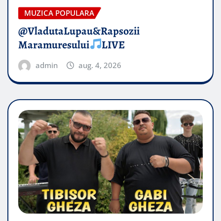
MUZICA POPULARA
@VladutaLupau&Rapsozii
Maramuresului
LIVE
admin
aug. 4, 2026