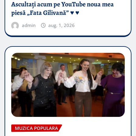
Ascultați acum pe YouTube noua mea
piesă „Fata Gilivană” ♥️ ♥️
admin
aug. 1, 2026
MUZICA POPULARA