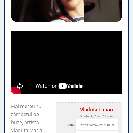
Mai mereu cu
Vladuta Lupau
zâmbetul pe
S, iulie 4, 2026 2:12pm
buze, artista
URL:
Vlăduța Maria