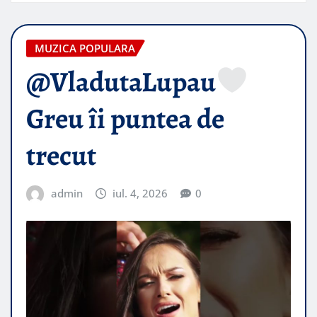
MUZICA POPULARA
@VladutaLupau
Greu îi puntea de
trecut
admin
iul. 4, 2026
0