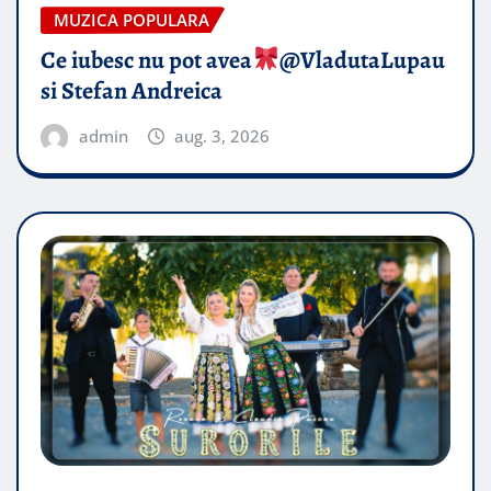
MUZICA POPULARA
Ce iubesc nu pot avea
​@VladutaLupau
si Stefan Andreica
admin
aug. 3, 2026