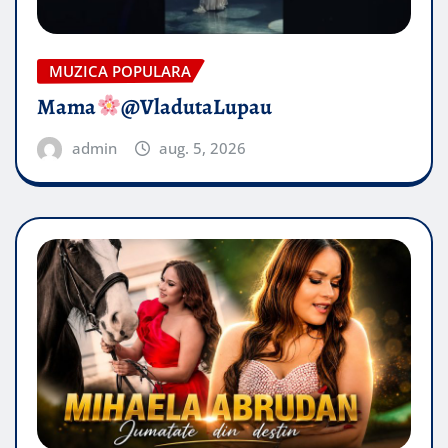
MUZICA POPULARA
Mama
@VladutaLupau
admin
aug. 5, 2026