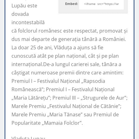
Embed:
Lupău este
dovada
incontestabilă
că folclorul românesc este respectat, promovat şi
dus mai departe de generaţia tânără a României.
La doar 25 de ani, Vlăduța a ajuns să fie
cunoscută atât pe plan naţional, cât şi pe plan
internaţional.De-a lungul carierei sale, tânăra a
câştigat numeroase premii dintre care amintim:
Premiul I – Festivalul Național „Rapsodia
Românească”; Premiul I – Festivalul Național
„Maria Lătărețu”; Premiul III – „Strugurele de Aur”;
Marele Premiu „Festivalul Național de Cătănie”;
Marele Premiu „Maria Tănase” sau Premiul de
Popularitate „Mamaia Folclor”.
Vladuta Lupau