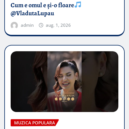
Cum e omul e și-o floare
@VladutaLupau
admin
aug. 1, 2026
MUZICA POPULARA