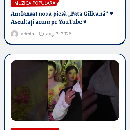
MUZICA POPULARA
Am lansat noua piesă „Fata Gilivană” ♥️
Ascultați acum pe YouTube ♥️
admin
aug. 3, 2026