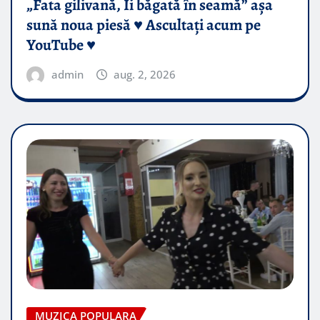
„Fata gilivană, Îi băgată în seamă” așa
sună noua piesă ♥️ Ascultați acum pe
YouTube ♥️
admin
aug. 2, 2026
MUZICA POPULARA