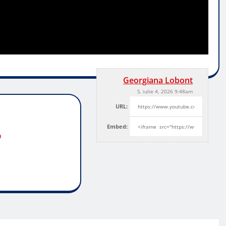
Georgiana Lobont
S, iulie 4, 2026 9:48am
URL:
Embed:
o