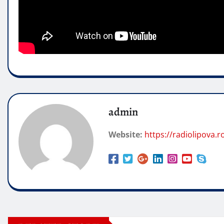
admin
Website:
https://radiolipova.r