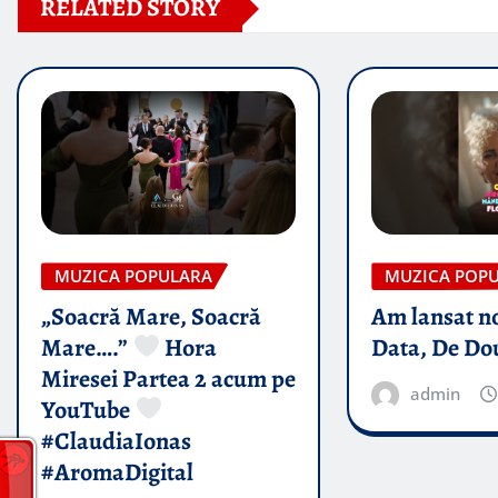
RELATED STORY
MUZICA POPULARA
MUZICA POP
„Soacră Mare, Soacră
Am lansat n
Mare….”
Hora
Data, De Do
Miresei Partea 2 acum pe
admin
YouTube
#ClaudiaIonas
#AromaDigital