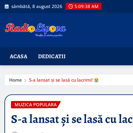
Skip
sâmbătă, 8 august 2026
5:09:39 AM
to
content
ACASA
DEDICATII
Home
S-a lansat și se lasă cu lacrimi!
MUZICA POPULARA
S-a lansat și se lasă cu la