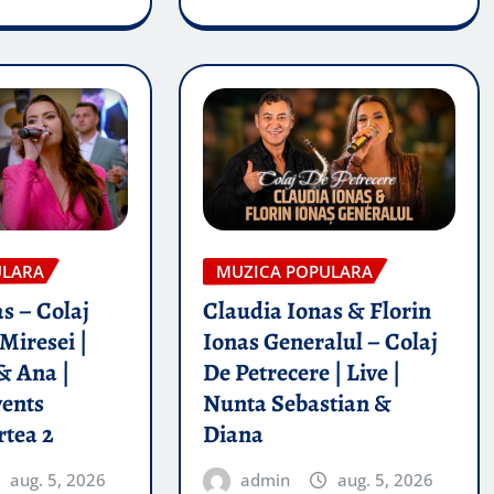
ULARA
MUZICA POPULARA
s – Colaj
Claudia Ionas & Florin
Miresei |
Ionas Generalul – Colaj
& Ana |
De Petrecere | Live |
vents
Nunta Sebastian &
rtea 2
Diana
aug. 5, 2026
admin
aug. 5, 2026