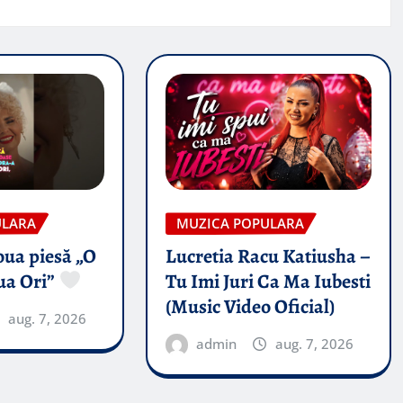
ULARA
MUZICA POPULARA
oua piesă „O
Lucretia Racu Katiusha –
ua Ori”
Tu Imi Juri Ca Ma Iubesti
(Music Video Oficial)
aug. 7, 2026
admin
aug. 7, 2026