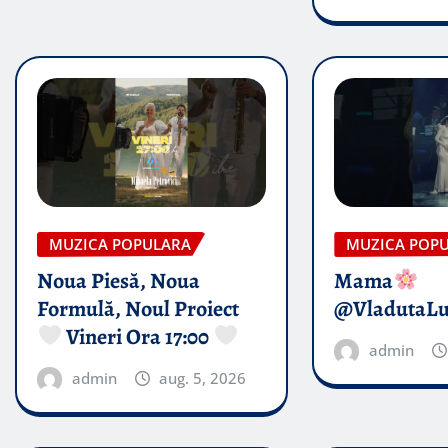
MUZICA POPULARA
MUZICA POP
Noua Piesă, Noua
Mama
Formulă, Noul Proiect
@VladutaL
Vineri Ora 17:00
admin
admin
aug. 5, 2026