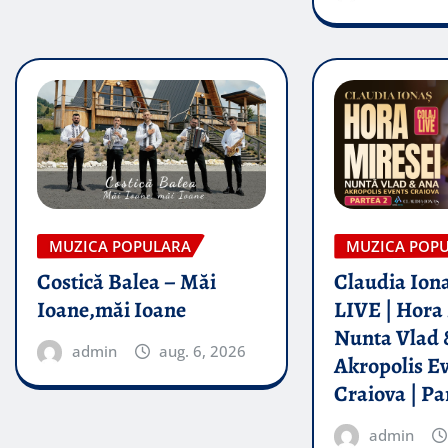
MUZICA POPULARA
MUZICA POP
Costică Balea – Măi
Claudia Iona
Ioane,măi Ioane
LIVE | Hora 
Nunta Vlad 
admin
aug. 6, 2026
Akropolis E
Craiova | Pa
admin