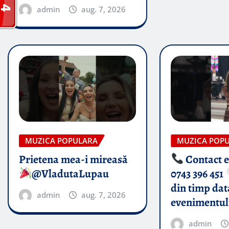
admin
aug. 7, 2026
MUZICA POPULARA
MUZICA POP
Prietena mea-i mireasă​
Contact 
@VladutaLupau
0743 396 451
din timp dat
admin
aug. 7, 2026
evenimentul
admin