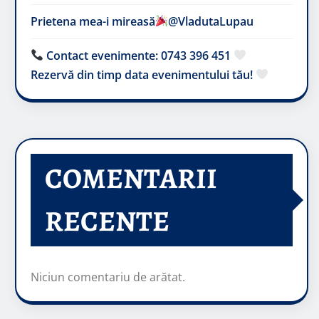
Prietena mea-i mireasă​
@VladutaLupau
Contact evenimente: 0743 396 451
Rezervă din timp data evenimentului tău!
COMENTARII
RECENTE
Niciun comentariu de arătat.