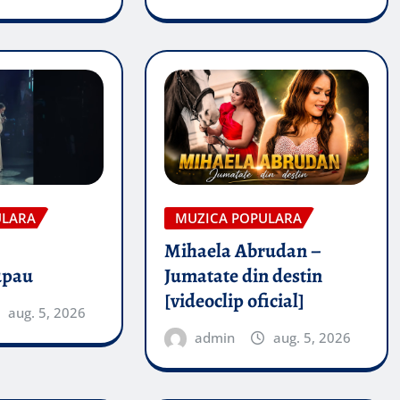
ULARA
MUZICA POPULARA
Mihaela Abrudan –
upau
Jumatate din destin
[videoclip oficial]
aug. 5, 2026
admin
aug. 5, 2026