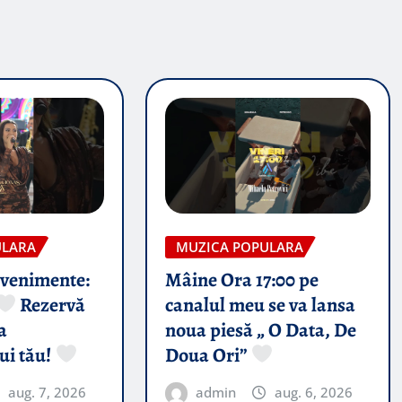
ULARA
MUZICA POPULARA
evenimente:
Mâine Ora 17:00 pe
Rezervă
canalul meu se va lansa
a
noua piesă „ O Data, De
ui tău!
Doua Ori”
aug. 7, 2026
admin
aug. 6, 2026