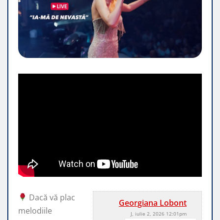
Dacă vă plac
Georgiana Lobont
melodiile
J, iulie 2, 2026 12:01pm