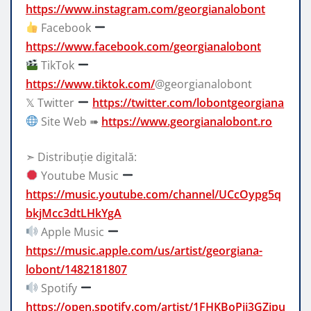
https://www.instagram.com/georgianalobont
Facebook
https://www.facebook.com/georgianalobont
TikTok
https://www.tiktok.com/
@georgianalobont
𝕏 Twitter
https://twitter.com/lobontgeorgiana
Site Web ➠
https://www.georgianalobont.ro
➣ Distribuție digitală:
Youtube Music
https://music.youtube.com/channel/UCcOypg5q
bkjMcc3dtLHkYgA
Apple Music
https://music.apple.com/us/artist/georgiana-
lobont/1482181807
Spotify
https://open.spotify.com/artist/1FHKBoPii3GZjpu