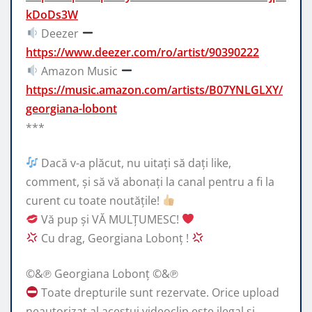
kDoDs3W
Deezer
https://www.deezer.com/ro/artist/90390222
Amazon Music
https://music.amazon.com/artists/B07YNLGLXY/
georgiana-lobont
***
Dacă v-a plăcut, nu uitați să dați like,
comment, și să vă abonați la canal pentru a fi la
curent cu toate noutățile!
Vă pup și VĂ MULȚUMESC!
Cu drag, Georgiana Lobonț !
©&℗ Georgiana Lobonț ©&℗
Toate drepturile sunt rezervate. Orice upload
neautorizat al acestui videoclip este ilegal si