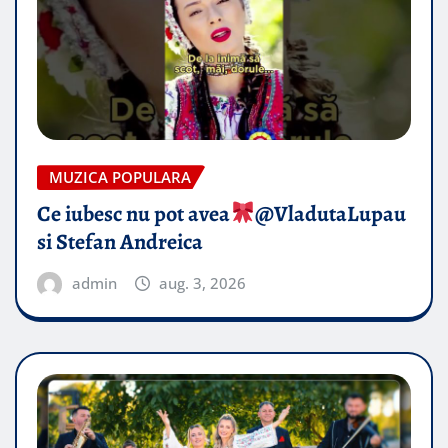
MUZICA POPULARA
Ce iubesc nu pot avea
​@VladutaLupau
si Stefan Andreica
admin
aug. 3, 2026