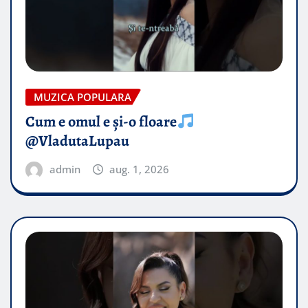
MUZICA POPULARA
Cum e omul e și-o floare
@VladutaLupau
admin
aug. 1, 2026