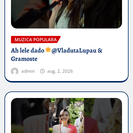
MUZICA POPULARA
Ah lele dado​
@VladutaLupau &
Gramoste
admin
aug. 2, 2026