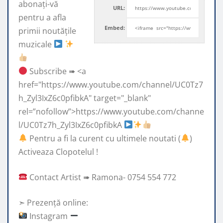
abonați-vă
URL:
pentru a afla
Embed:
primii noutățile
muzicale
Subscribe ➠ <a
href="https://www.youtube.com/channel/UC0Tz7
h_Zyl3IxZ6c0pfibkA" target="_blank"
rel=”nofollow”>https://www.youtube.com/channe
l/UC0Tz7h_Zyl3IxZ6c0pfibkA
Pentru a fi la curent cu ultimele noutati (
)
Activeaza Clopotelul !
Contact Artist ➠ Ramona- 0754 554 772
➣ Prezență online:
Instagram