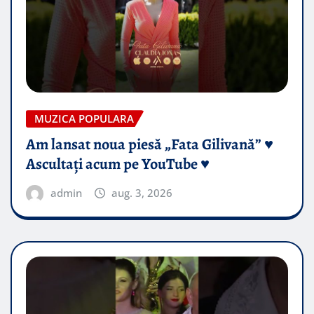
MUZICA POPULARA
Am lansat noua piesă „Fata Gilivană” ♥️
Ascultați acum pe YouTube ♥️
admin
aug. 3, 2026