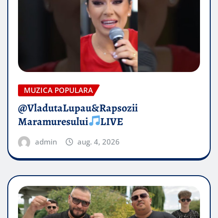
MUZICA POPULARA
@VladutaLupau&Rapsozii
Maramuresului
LIVE
admin
aug. 4, 2026