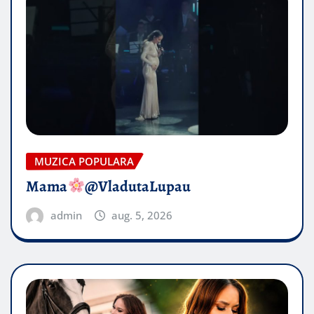
MUZICA POPULARA
Mama
@VladutaLupau
admin
aug. 5, 2026