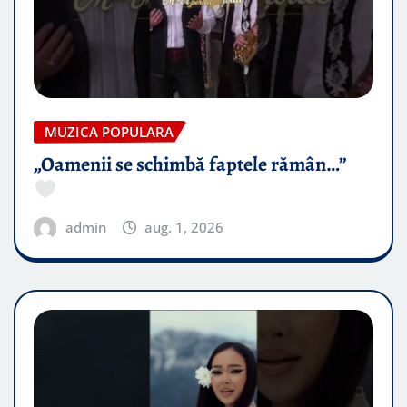
MUZICA POPULARA
„Oamenii se schimbă faptele rămân…”
admin
aug. 1, 2026