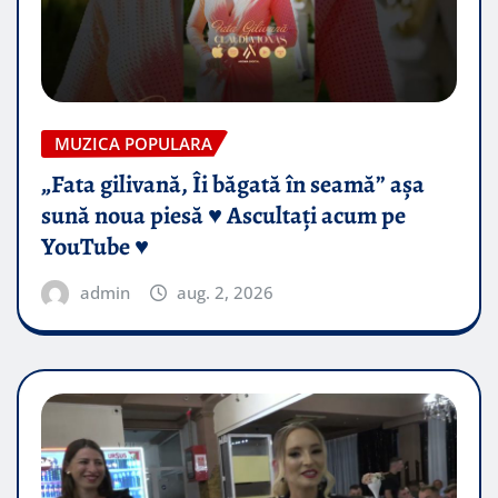
MUZICA POPULARA
„Fata gilivană, Îi băgată în seamă” așa
sună noua piesă ♥️ Ascultați acum pe
YouTube ♥️
admin
aug. 2, 2026