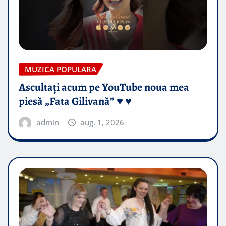
MUZICA POPULARA
Ascultați acum pe YouTube noua mea
piesă „Fata Gilivană” ♥️ ♥️
admin
aug. 1, 2026