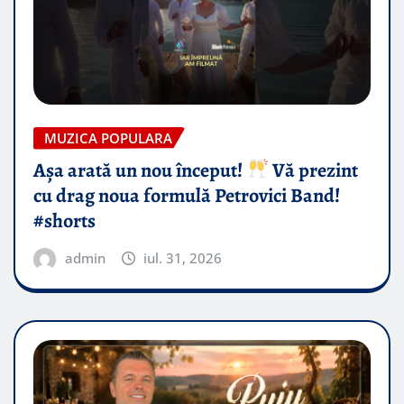
MUZICA POPULARA
Așa arată un nou început!
Vă prezint
cu drag noua formulă Petrovici Band!
#shorts
admin
iul. 31, 2026