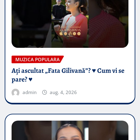
MUZICA POPULARA
Ați ascultat „Fata Gilivană”? ♥️ Cum vi se
pare? ♥️
admin
aug. 4, 2026