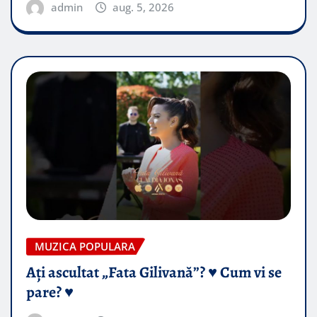
admin
aug. 5, 2026
MUZICA POPULARA
Ați ascultat „Fata Gilivană”? ♥️ Cum vi se
pare? ♥️