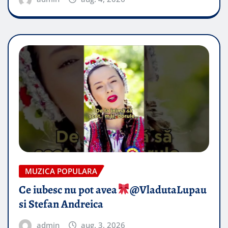
MUZICA POPULARA
Ce iubesc nu pot avea
​@VladutaLupau
si Stefan Andreica
admin
aug. 3, 2026