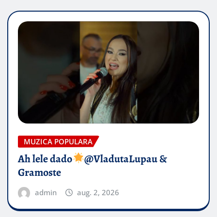
MUZICA POPULARA
Ah lele dado​
@VladutaLupau &
Gramoste
admin
aug. 2, 2026