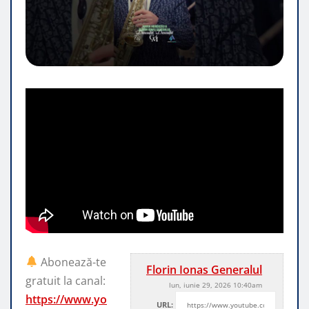
Abonează-te
Florin Ionas Generalul
gratuit la canal:
lun, iunie 29, 2026 10:40am
https://www.yo
URL: