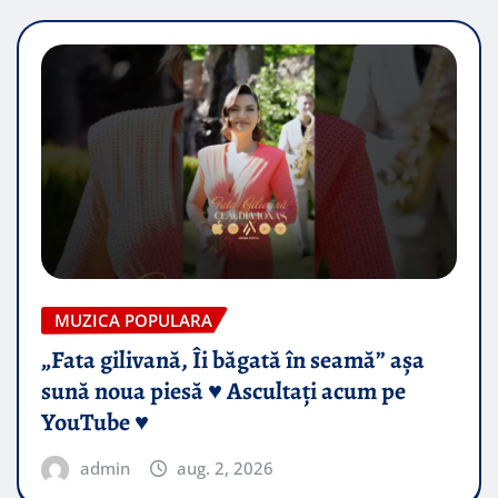
MUZICA POPULARA
„Fata gilivană, Îi băgată în seamă” așa
sună noua piesă ♥️ Ascultați acum pe
YouTube ♥️
admin
aug. 2, 2026