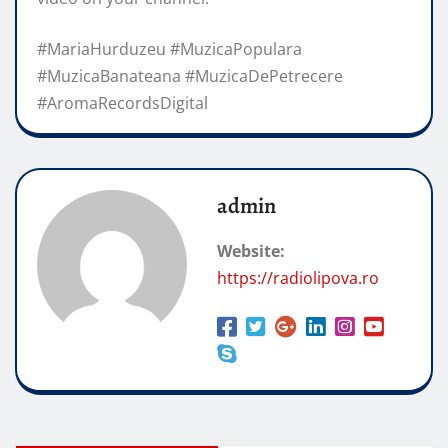
#MariaHurduzeu #MuzicaPopulara
#MuzicaBanateana #MuzicaDePetrecere
#AromaRecordsDigital
admin
Website:
https://radiolipova.ro