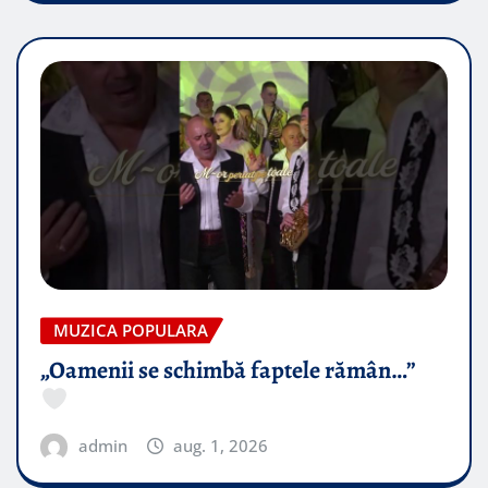
MUZICA POPULARA
„Oamenii se schimbă faptele rămân…”
admin
aug. 1, 2026