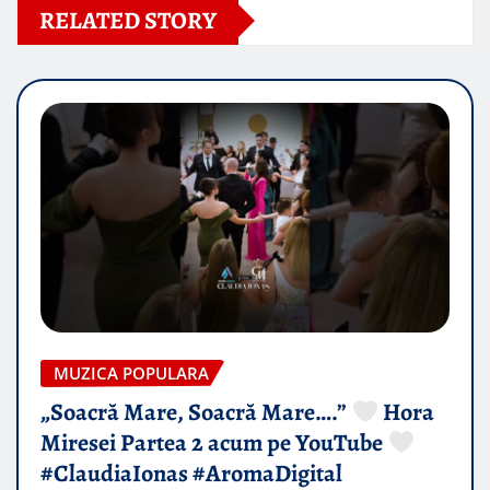
RELATED STORY
MUZICA POPULARA
„Soacră Mare, Soacră Mare….”
Hora
Miresei Partea 2 acum pe YouTube
#ClaudiaIonas #AromaDigital