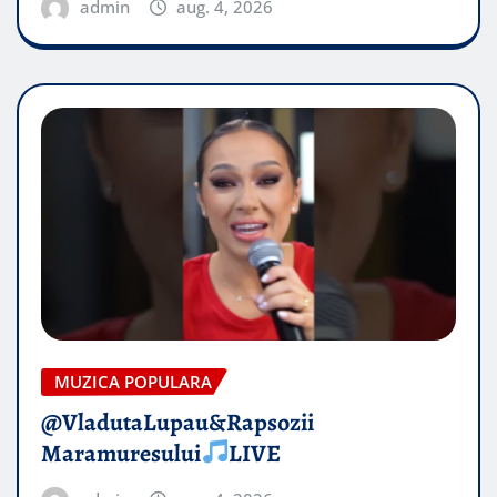
admin
aug. 4, 2026
MUZICA POPULARA
@VladutaLupau&Rapsozii
Maramuresului
LIVE