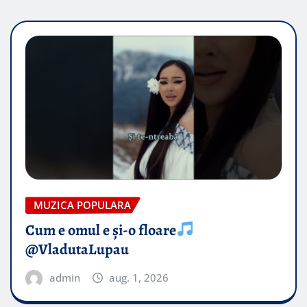
MUZICA POPULARA
Cum e omul e și-o floare
@VladutaLupau
admin
aug. 1, 2026