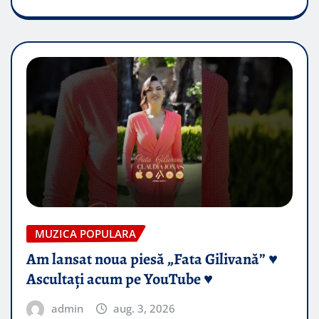
MUZICA POPULARA
Am lansat noua piesă „Fata Gilivană” ♥️
Ascultați acum pe YouTube ♥️
admin
aug. 3, 2026