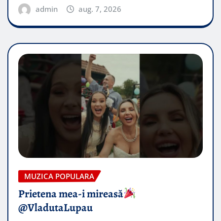
admin
aug. 7, 2026
MUZICA POPULARA
Prietena mea-i mireasă​
@VladutaLupau