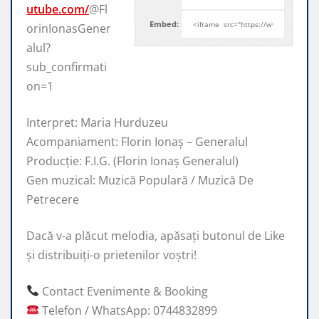
utube.com/
@Fl
Embed:
orinIonasGener
alul?
sub_confirmati
on=1
Interpret: Maria Hurduzeu
Acompaniament: Florin Ionaș – Generalul
Producție: F.I.G. (Florin Ionaș Generalul)
Gen muzical:
Muzică Populară / Muzică De
Petrecere
Dacă v-a plăcut melodia, apăsați butonul de Like
și distribuiți-o prietenilor voștri!
Contact Evenimente & Booking
Telefon / WhatsApp: 0744832899