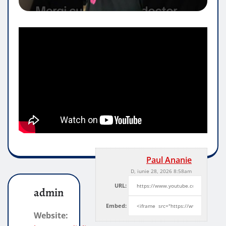
Paul Ananie
D, iunie 28, 2026 8:58am
URL:
admin
Embed:
Website: