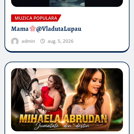
MUZICA POPULARA
Mama
@VladutaLupau
admin
aug. 5, 2026