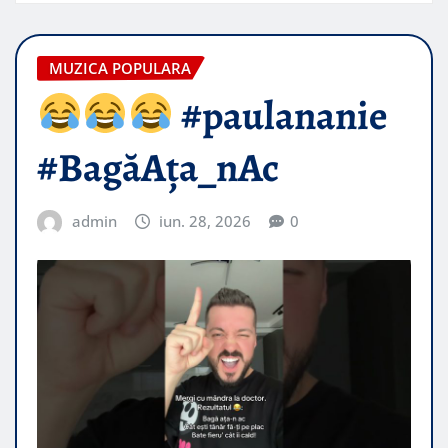
MUZICA POPULARA
#paulananie
#BagăAța_nAc
admin
iun. 28, 2026
0