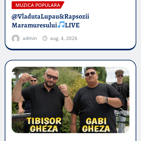
MUZICA POPULARA
@VladutaLupau&Rapsozii
Maramuresului
LIVE
admin
aug. 4, 2026