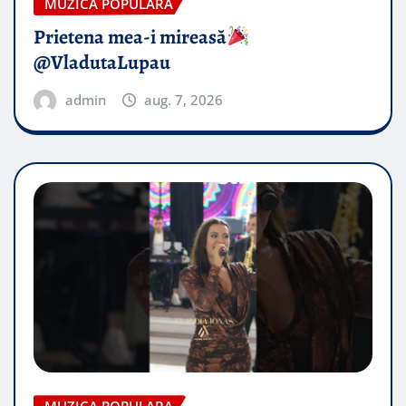
MUZICA POPULARA
Prietena mea-i mireasă​
@VladutaLupau
admin
aug. 7, 2026