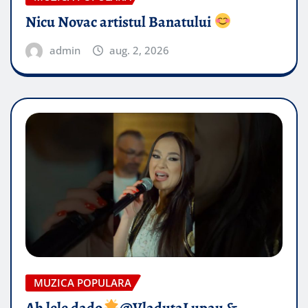
Nicu Novac artistul Banatului
admin
aug. 2, 2026
MUZICA POPULARA
Ah lele dado​
@VladutaLupau &