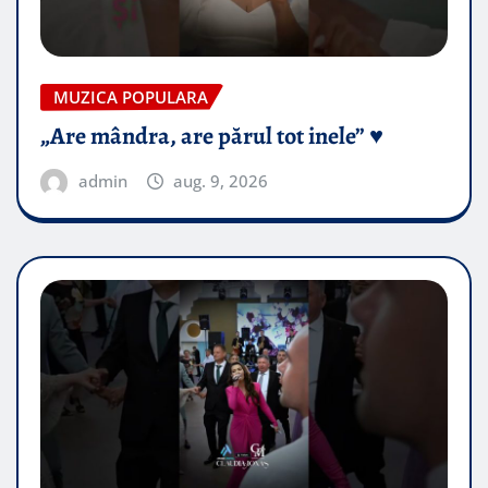
MUZICA POPULARA
„Are mândra, are părul tot inele” ♥️
admin
aug. 9, 2026