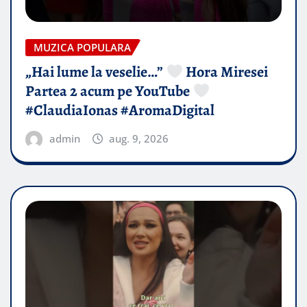
MUZICA POPULARA
„Hai lume la veselie…”
Hora Miresei
Partea 2 acum pe YouTube
#ClaudiaIonas #AromaDigital
admin
aug. 9, 2026