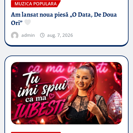
MUZICA POPULARA
Am lansat noua piesă „O Data, De Doua
Ori”
admin
aug. 7, 2026