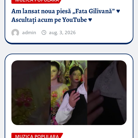
Am lansat noua piesă „Fata Gilivană” ♥️
Ascultați acum pe YouTube ♥️
admin
aug. 3, 2026
MUZICA POPULARA