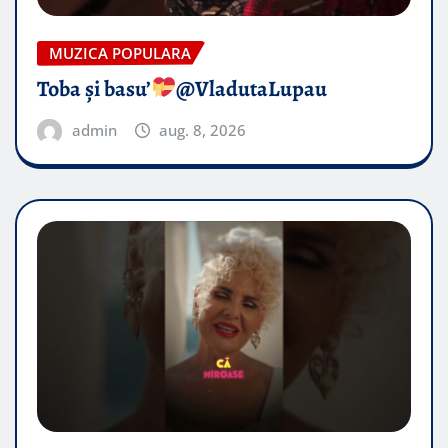
MUZICA POPULARA
Toba și basu’
@VladutaLupau
admin
aug. 8, 2026