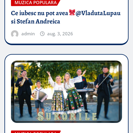
MUZICA POPULARA
Ce iubesc nu pot avea
​@VladutaLupau
si Stefan Andreica
admin
aug. 3, 2026