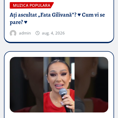
MUZICA POPULARA
Ați ascultat „Fata Gilivană”? ♥️ Cum vi se
pare? ♥️
admin
aug. 4, 2026