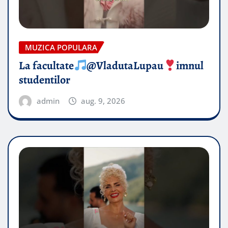
MUZICA POPULARA
La facultate
@VladutaLupau
imnul
studentilor
admin
aug. 9, 2026