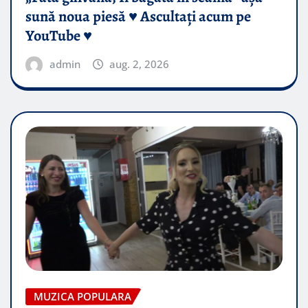
sună noua piesă ♥️ Ascultați acum pe
YouTube ♥️
admin
aug. 2, 2026
MUZICA POPULARA