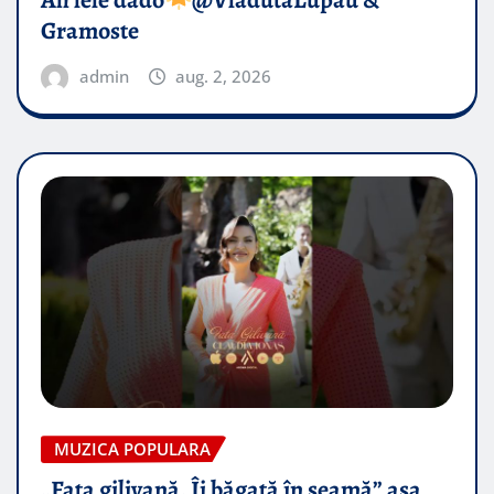
Gramoste
admin
aug. 2, 2026
MUZICA POPULARA
„Fata gilivană, Îi băgată în seamă” așa