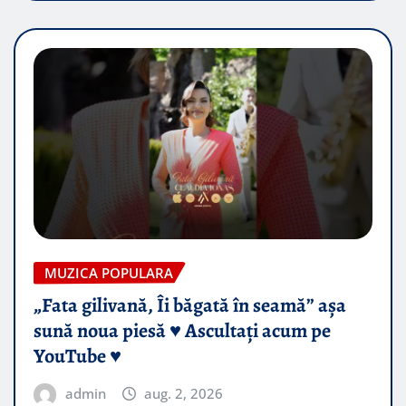
MUZICA POPULARA
„Fata gilivană, Îi băgată în seamă” așa
sună noua piesă ♥️ Ascultați acum pe
YouTube ♥️
admin
aug. 2, 2026