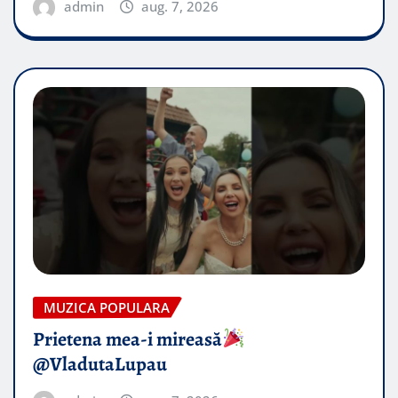
admin
aug. 7, 2026
MUZICA POPULARA
Prietena mea-i mireasă​
@VladutaLupau