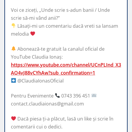
Voi ce ziceți, „Unde scrie s-adun banii / Unde
scrie să-mi vând anii?”
Lăsați-mi un comentariu dacă vreti sa lansam
melodia
Abonează-te gratuit la canalul oficial de
YouTube Claudia Ionaș:
https://www.youtube.com/channel/UCnPLInd_X3
AO4vJ88vCYhAw?sub_confirmation=1
@ClaudiaIonasOficial
Pentru Evenimente
0743 396 451
contact.claudiaionas@gmail.com
Dacă piesa ți-a plăcut, lasă un like și scrie în
comentarii cui o dedici.