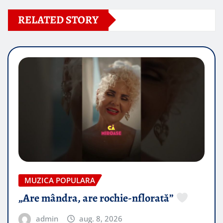
RELATED STORY
MUZICA POPULARA
„Are mândra, are rochie-nflorată”
admin
aug. 8, 2026