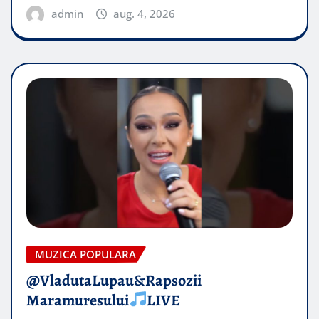
admin
aug. 4, 2026
MUZICA POPULARA
@VladutaLupau&Rapsozii
Maramuresului
LIVE