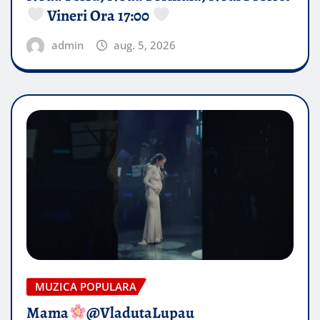
Vineri Ora 17:00
admin
aug. 5, 2026
MUZICA POPULARA
Mama
@VladutaLupau