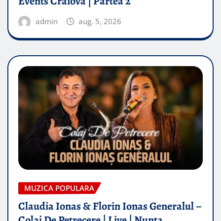
Events Craiova | Partea 2
admin
aug. 5, 2026
MUZICA POPULARA
Claudia Ionas & Florin Ionas Generalul –
Colaj De Petrecere | Live | Nunta