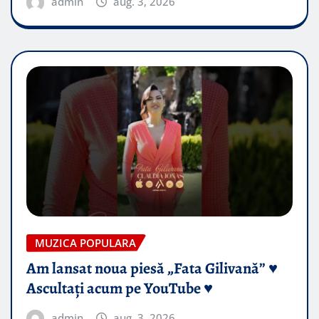
admin
aug. 3, 2026
MUZICA POPULARA
Am lansat noua piesă „Fata Gilivană” ♥️
Ascultați acum pe YouTube ♥️
admin
aug. 3, 2026