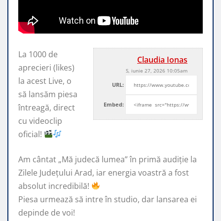
La 1000 de
Claudia Ionas
aprecieri (likes)
S, iunie 27, 2026 10:05am
la acest Live, o
URL:
să lansăm piesa
Embed:
întreagă, direct
cu videoclip
oficial!
Am cântat „Mă
judecă lumea” în primă audiție la
Zilele Județului Arad, iar energia voastră a fost
absolut incredibilă!
Piesa urmează să intre în studio, dar lansarea ei
depinde de voi!