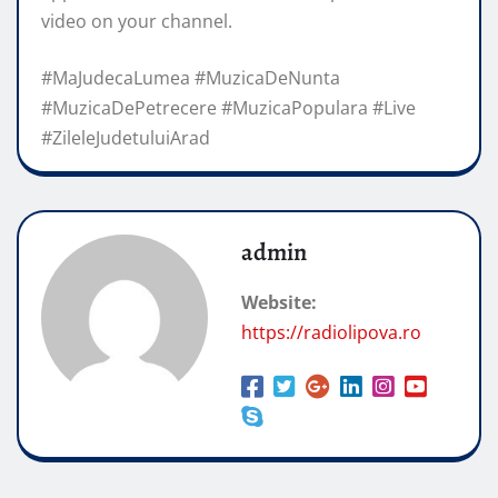
video on your channel.
#MaJudecaLumea #MuzicaDeNunta
#MuzicaDePetrecere #MuzicaPopulara #Live
#ZileleJudetuluiArad
admin
Website:
https://radiolipova.ro