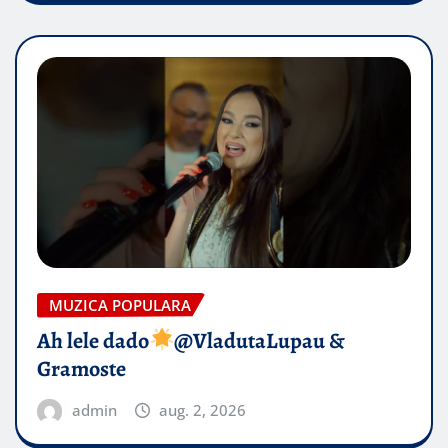
MUZICA POPULARA
Ah lele dado​
@VladutaLupau &
Gramoste
admin
aug. 2, 2026