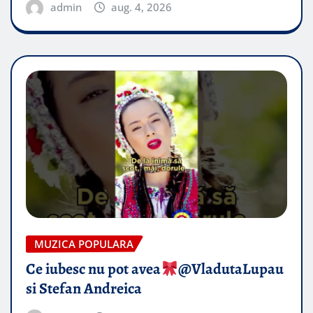
admin
aug. 4, 2026
MUZICA POPULARA
Ce iubesc nu pot avea
​@VladutaLupau
si Stefan Andreica