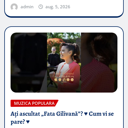
admin
aug. 5, 2026
MUZICA POPULARA
Ați ascultat „Fata Gilivană”? ♥️ Cum vi se
pare? ♥️