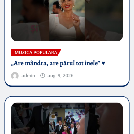
MUZICA POPULARA
„Are mândra, are părul tot inele” ♥️
admin
aug. 9, 2026