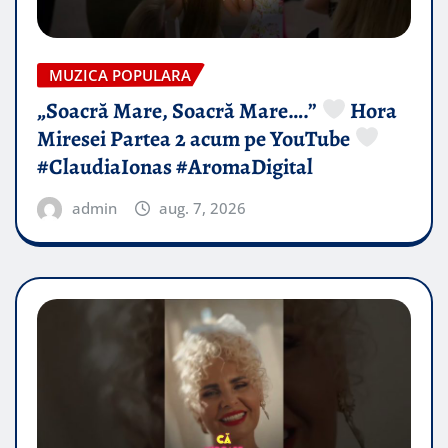
MUZICA POPULARA
„Soacră Mare, Soacră Mare….”
Hora
Miresei Partea 2 acum pe YouTube
#ClaudiaIonas #AromaDigital
admin
aug. 7, 2026