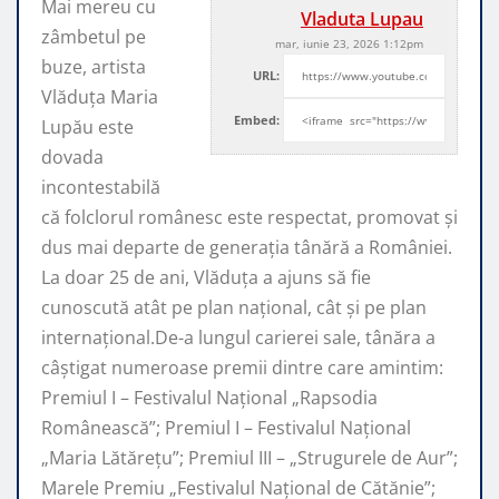
Mai mereu cu
Vladuta Lupau
zâmbetul pe
mar, iunie 23, 2026 1:12pm
buze, artista
URL:
Vlăduța Maria
Embed:
Lupău este
dovada
incontestabilă
că folclorul românesc este respectat, promovat şi
dus mai departe de generaţia tânără a României.
La doar 25 de ani, Vlăduța a ajuns să fie
cunoscută atât pe plan naţional, cât şi pe plan
internaţional.De-a lungul carierei sale, tânăra a
câştigat numeroase premii dintre care amintim:
Premiul I – Festivalul Național „Rapsodia
Românească”; Premiul I – Festivalul Național
„Maria Lătărețu”; Premiul III – „Strugurele de Aur”;
Marele Premiu „Festivalul Național de Cătănie”;