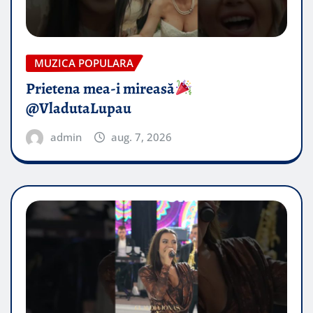
MUZICA POPULARA
Prietena mea-i mireasă​
@VladutaLupau
admin
aug. 7, 2026