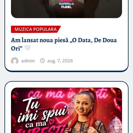
MUZICA POPULARA
Am lansat noua piesă „O Data, De Doua
Ori”
admin
aug. 7, 2026