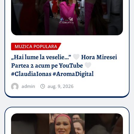
MUZICA POPULARA
„Hai lume la veselie…”
Hora Miresei
Partea 2 acum pe YouTube
#ClaudiaIonas #AromaDigital
admin
aug. 9, 2026