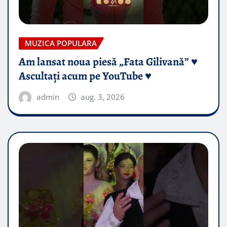
MUZICA POPULARA
Am lansat noua piesă „Fata Gilivană” ♥️
Ascultați acum pe YouTube ♥️
admin
aug. 3, 2026