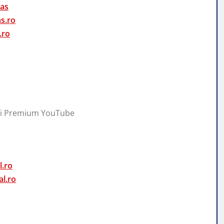
nas
s.ro
.ro
cii Premium YouTube
l.ro
l.ro