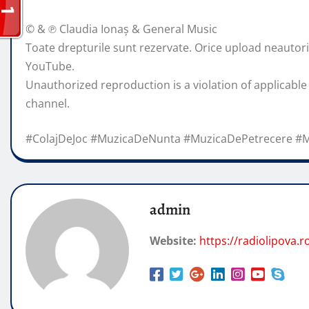
© & ℗ Claudia Ionaș & General Music
Toate drepturile sunt rezervate. Orice upload neautorizat
YouTube.
Unauthorized reproduction is a violation of applicable
channel.
#ColajDeJoc #MuzicaDeNunta #MuzicaDePetrecere #
admin
Website:
https://radiolipova.r