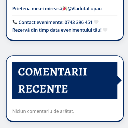
Prietena mea-i mireasă​
@VladutaLupau
Contact evenimente: 0743 396 451
Rezervă din timp data evenimentului tău!
COMENTARII
RECENTE
Niciun comentariu de arătat.