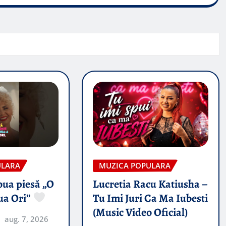
ULARA
MUZICA POPULARA
oua piesă „O
Lucretia Racu Katiusha –
ua Ori”
Tu Imi Juri Ca Ma Iubesti
(Music Video Oficial)
aug. 7, 2026