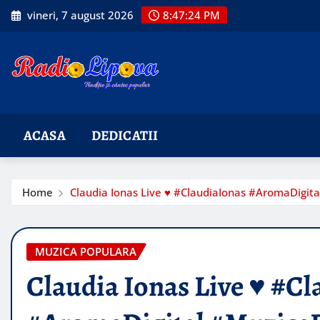
Skip
vineri, 7 august 2026
8:47:25 PM
to
content
ACASA
DEDICATII
Home
Claudia Ionas Live ♥️ #ClaudiaIonas #AromaDigit
MUZICA POPULARA
Claudia Ionas Live ♥️ #C