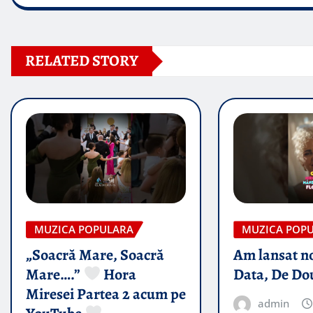
RELATED STORY
MUZICA POPULARA
MUZICA POP
„Soacră Mare, Soacră
Am lansat n
Mare….”
Hora
Data, De Do
Miresei Partea 2 acum pe
admin