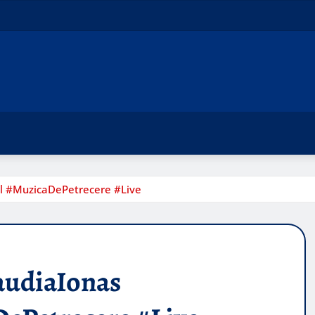
al #MuzicaDePetrecere #Live
laudiaIonas