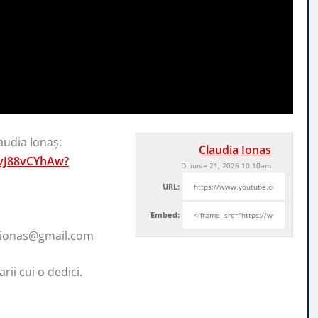
audia Ionaș:
Claudia Ionas
vJ88vCYhAw?
D, iunie 21, 2026 10:10am
URL:
Embed:
aionas@gmail.com
rii cui o dedici.