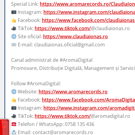
Special Link:
https://www.aromarecords.ro/ClaudiaIo
Instagram:
https://www.instagram.com/claudiaiona
Facebook:
https://www.facebook.com/claudiaionas
TikTok:
https://www.tiktok.com/
@claudiaionas.ro
Site oficial:
https://www.claudiaionas.ro
E-mail: claudiaionas.oficial@gmail.com
Canal administrat de #AromaDigital
Promovare, Distribuție Digitală, Management și Servi
Follow #AromaDigital:
Website:
https://www.aromarecords.ro
Facebook:
https://www.facebook.com/AromaDigita
Instagram:
https://www.instagram.com/aromadigita
TikTok:
https://www.tiktok.com/
@aromadigital.ro
Telefon / WhatsApp: 0758 135 436
Email: contact@aromarecords.ro