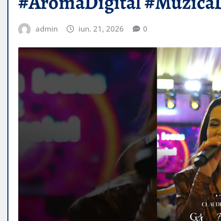
#AromaDigital #MuzicaD
admin
iun. 21, 2026
0