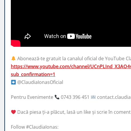
Abonează-te gratuit la canalul oficial de YouTube Cl
https://www.youtube.com/channel/UCnPLInd_X3AO4
sub_confirmation=1
@ClaudiaIonasOficial
Pentru Evenimente
0743 396 451
contact.claudi
Dacă piesa ți-a plăcut, lasă un like și scrie în comenta
Follow #ClaudiaIonas: