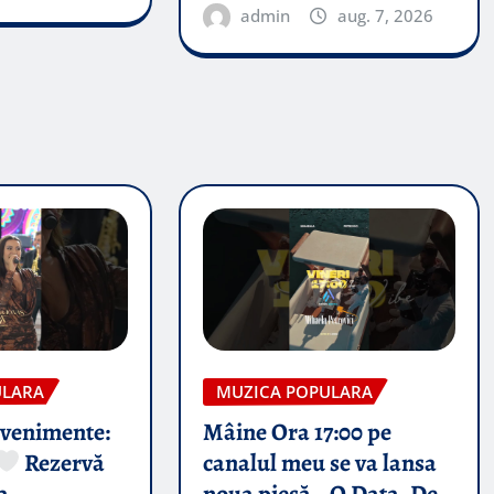
admin
aug. 7, 2026
ULARA
MUZICA POPULARA
evenimente:
Mâine Ora 17:00 pe
Rezervă
canalul meu se va lansa
a
noua piesă „ O Data, De