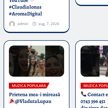
YouTube
#ClaudiaIonas
#AromaDigital
admin
aug. 7, 2026
MUZICA POPULARA
MUZICA POP
Prietena mea-i mireasă​
Contact 
@VladutaLupau
0743 396 451
din timp dat