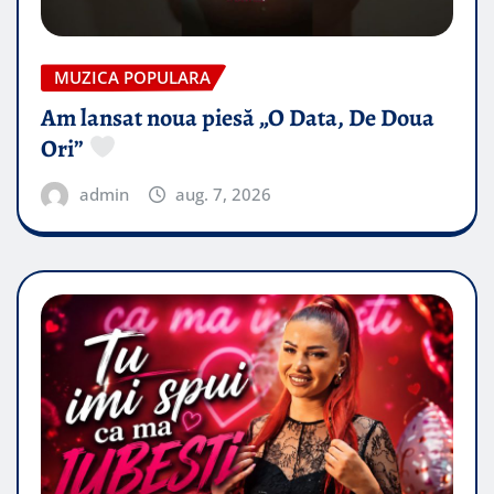
MUZICA POPULARA
Am lansat noua piesă „O Data, De Doua
Ori”
admin
aug. 7, 2026