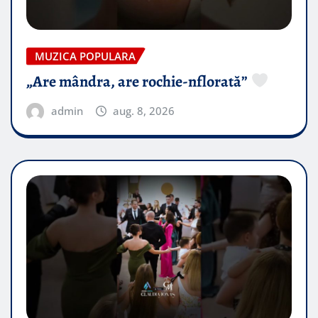
MUZICA POPULARA
„Are mândra, are rochie-nflorată”
admin
aug. 8, 2026