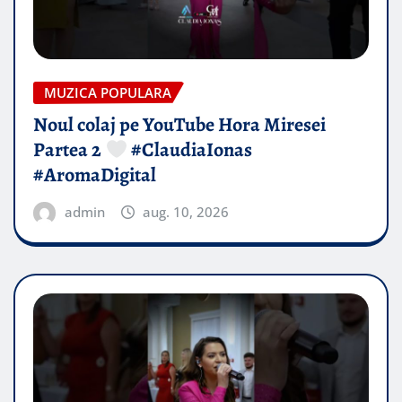
MUZICA POPULARA
Noul colaj pe YouTube Hora Miresei
Partea 2
#ClaudiaIonas
#AromaDigital
admin
aug. 10, 2026