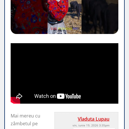
Mai mereu cu
Vladuta Lupau
zâmbetul pe
vin, iunie 19, 2026 3:35pm