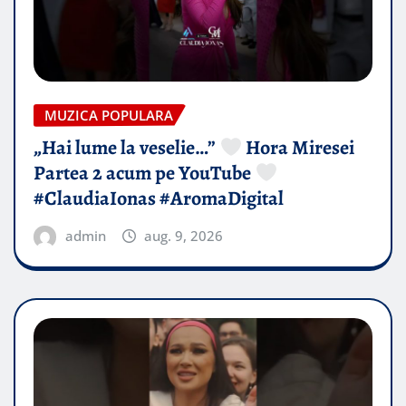
MUZICA POPULARA
„Hai lume la veselie…”
Hora Miresei
Partea 2 acum pe YouTube
#ClaudiaIonas #AromaDigital
admin
aug. 9, 2026