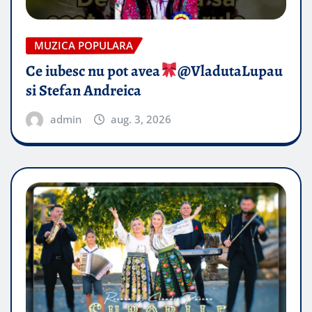
MUZICA POPULARA
Ce iubesc nu pot avea
​@VladutaLupau
si Stefan Andreica
admin
aug. 3, 2026