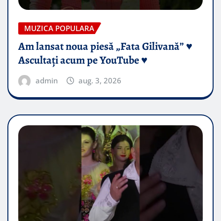
MUZICA POPULARA
Am lansat noua piesă „Fata Gilivană” ♥️
Ascultați acum pe YouTube ♥️
admin
aug. 3, 2026