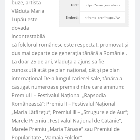
buze, artista
URL:
Vlăduța Maria
Embed:
Lupău este
dovada
incontestabilă
că folclorul românesc este respectat, promovat şi
dus mai departe de generaţia tânără a României.
La doar 25 de ani, Vlăduța a ajuns să fie
cunoscută atât pe plan naţional, cât şi pe plan
internaţional.De-a lungul carierei sale, tânăra a
câştigat numeroase premii dintre care amintim:
Premiul I – Festivalul Național „Rapsodia
Românească”; Premiul I – Festivalul Național
„Maria Lătărețu”; Premiul III – „Strugurele de Aur”;
Marele Premiu „Festivalul Național de Cătănie”;
Marele Premiu „Maria Tănase” sau Premiul de
Popularitate „Mamaia Folclor”.