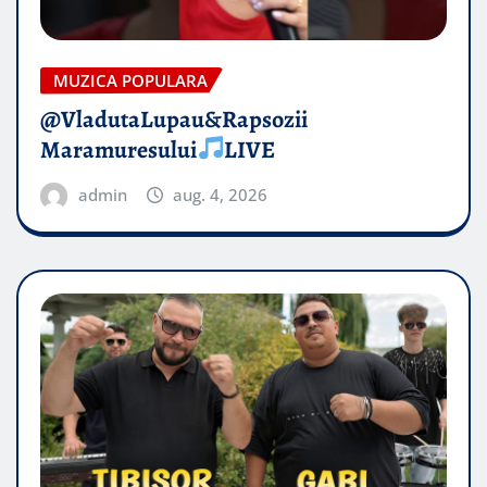
MUZICA POPULARA
@VladutaLupau&Rapsozii
Maramuresului
LIVE
admin
aug. 4, 2026