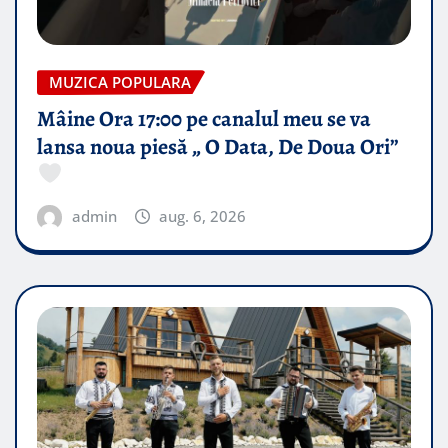
MUZICA POPULARA
Mâine Ora 17:00 pe canalul meu se va
lansa noua piesă „ O Data, De Doua Ori”
admin
aug. 6, 2026