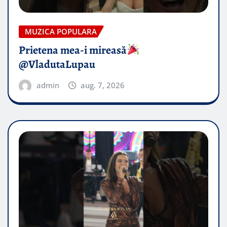
MUZICA POPULARA
Prietena mea-i mireasă​
@VladutaLupau
admin
aug. 7, 2026