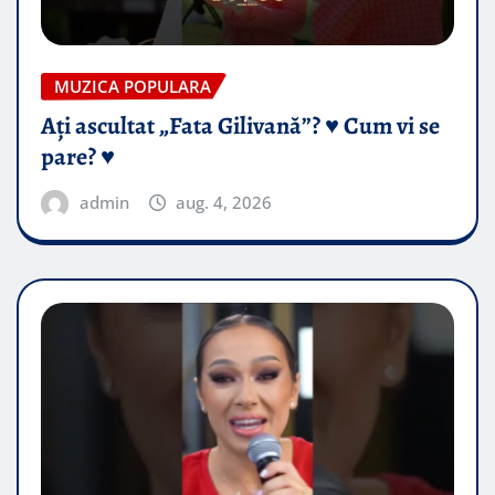
MUZICA POPULARA
Ați ascultat „Fata Gilivană”? ♥️ Cum vi se
pare? ♥️
admin
aug. 4, 2026