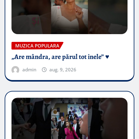
MUZICA POPULARA
„Are mândra, are părul tot inele” ♥️
admin
aug. 9, 2026