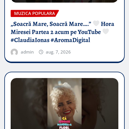
MUZICA POPULARA
„Soacră Mare, Soacră Mare….”
Hora
Miresei Partea 2 acum pe YouTube
#ClaudiaIonas #AromaDigital
admin
aug. 7, 2026