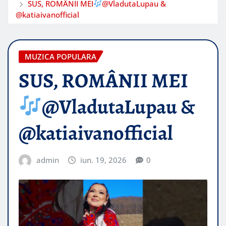
SUS, ROMÂNII MEI
​@VladutaLupau &
@katiaivanofficial
MUZICA POPULARA
SUS, ROMÂNII MEI
​@VladutaLupau &
@katiaivanofficial
admin
iun. 19, 2026
0