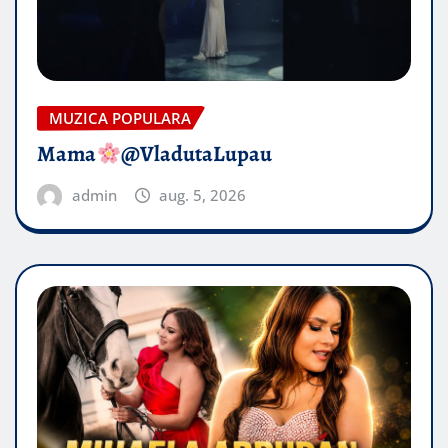
MUZICA POPULARA
Mama
@VladutaLupau
admin
aug. 5, 2026