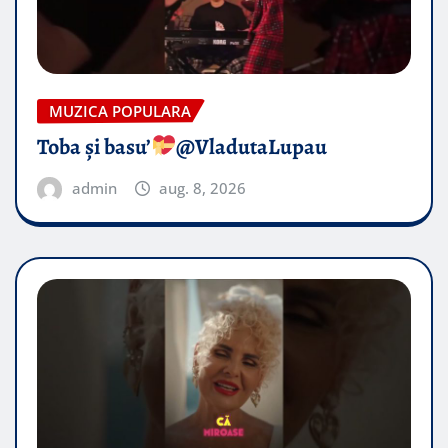
MUZICA POPULARA
Toba și basu’
@VladutaLupau
admin
aug. 8, 2026