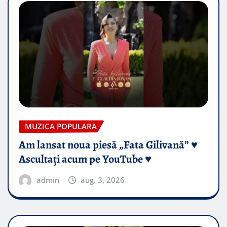
MUZICA POPULARA
Am lansat noua piesă „Fata Gilivană” ♥️
Ascultați acum pe YouTube ♥️
admin
aug. 3, 2026