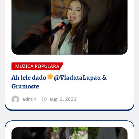
MUZICA POPULARA
Ah lele dado​
@VladutaLupau &
Gramoste
admin
aug. 2, 2026