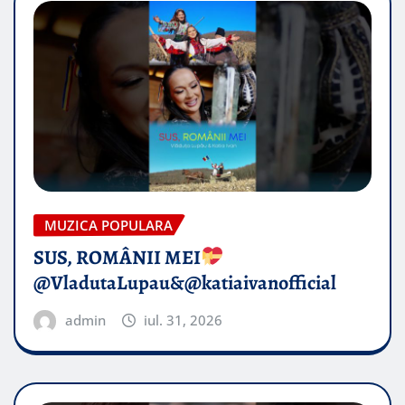
MUZICA POPULARA
SUS, ROMÂNII MEI
@VladutaLupau&@katiaivanofficial
admin
iul. 31, 2026