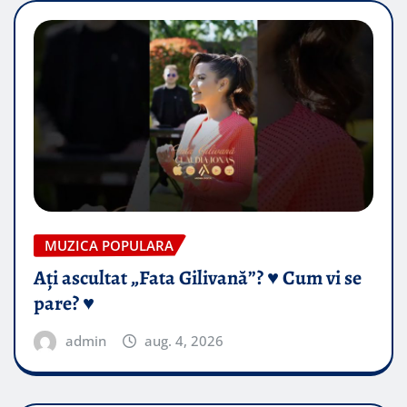
MUZICA POPULARA
Ați ascultat „Fata Gilivană”? ♥️ Cum vi se
pare? ♥️
admin
aug. 4, 2026