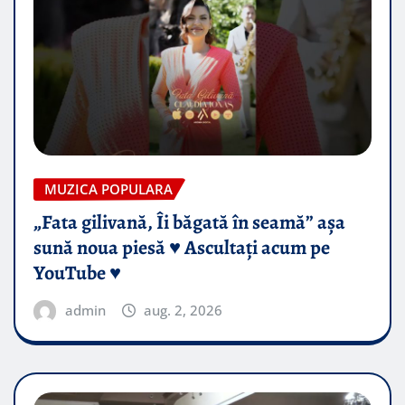
MUZICA POPULARA
„Fata gilivană, Îi băgată în seamă” așa
sună noua piesă ♥️ Ascultați acum pe
YouTube ♥️
admin
aug. 2, 2026