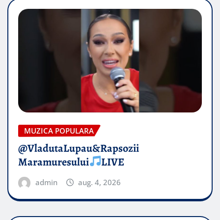
MUZICA POPULARA
@VladutaLupau&Rapsozii
Maramuresului
LIVE
admin
aug. 4, 2026