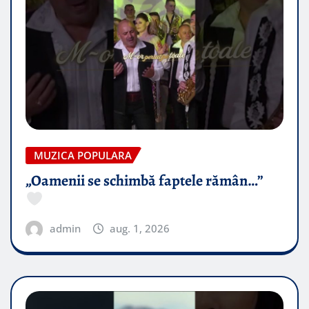
MUZICA POPULARA
„Oamenii se schimbă faptele rămân…”
admin
aug. 1, 2026