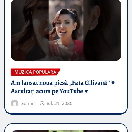
MUZICA POPULARA
Am lansat noua piesă „Fata Gilivană” ♥️
Ascultați acum pe YouTube ♥️
admin
iul. 31, 2026