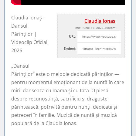
Claudia Ionaș –
Claudia Ionas
Dansul
mie, iunie 17, 2026 3:00pm
Părinților |
URL:
Videoclip Oficial
Embed:
2026
„Dansul
Părinților” este o melodie dedicată părinților —
pentru momentul emoționant de
la nuntă în care
mirii dansează cu mama și cu tata. O piesă
despre recunoștință, sacrificiu și dragoste
părintească, potrivită pentru nunți, dedicații și
petreceri în familie. Muzică de nuntă și muzică
populară de la Claudia Ionaș.