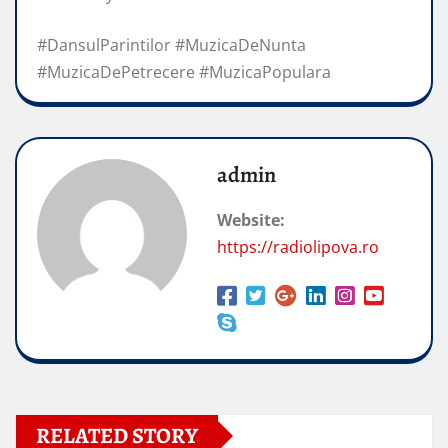
#DansulParintilor #MuzicaDeNunta
#MuzicaDePetrecere #MuzicaPopulara
admin
Website:
https://radiolipova.ro
RELATED STORY