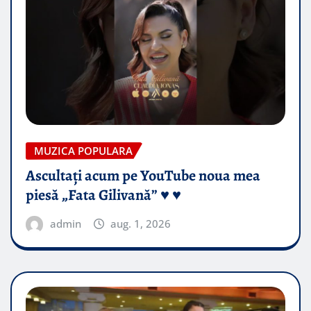
MUZICA POPULARA
Ascultați acum pe YouTube noua mea
piesă „Fata Gilivană” ♥️ ♥️
admin
aug. 1, 2026