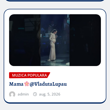
MUZICA POPULARA
Mama
@VladutaLupau
admin
aug. 5, 2026