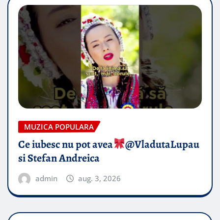
MUZICA POPULARA
Ce iubesc nu pot avea
​@VladutaLupau
si Stefan Andreica
admin
aug. 3, 2026