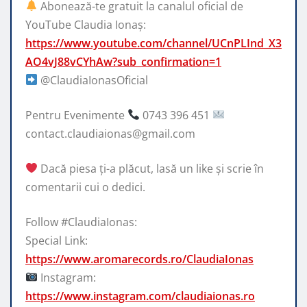
Abonează-te gratuit la canalul oficial de
YouTube Claudia Ionaș:
https://www.youtube.com/channel/UCnPLInd_X3
AO4vJ88vCYhAw?sub_confirmation=1
@ClaudiaIonasOficial
Pentru Evenimente
0743 396 451
contact.claudiaionas@gmail.com
Dacă piesa ți-a plăcut, lasă un like și scrie în
comentarii cui o dedici.
Follow #ClaudiaIonas:
Special Link:
https://www.aromarecords.ro/ClaudiaIonas
Instagram:
https://www.instagram.com/claudiaionas.ro