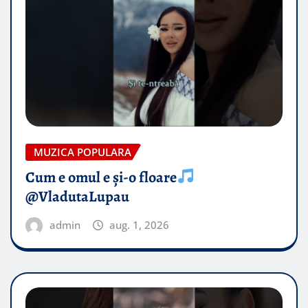
MUZICA POPULARA
Cum e omul e și-o floare
@VladutaLupau
admin
aug. 1, 2026