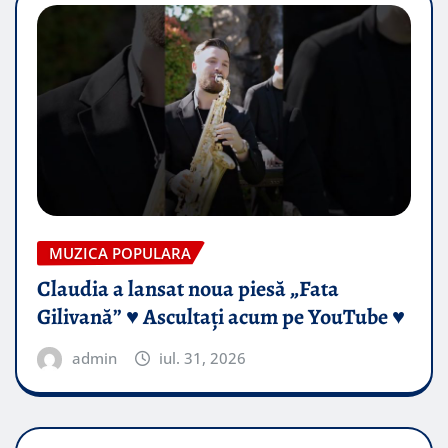
MUZICA POPULARA
Claudia a lansat noua piesă „Fata
Gilivană” ♥️ Ascultați acum pe YouTube ♥️
admin
iul. 31, 2026