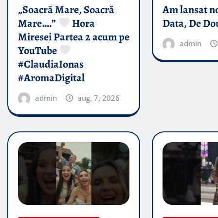
„Soacră Mare, Soacră
Am lansat n
Mare….”
Hora
Data, De Do
Miresei Partea 2 acum pe
admin
YouTube
#ClaudiaIonas
#AromaDigital
admin
aug. 7, 2026