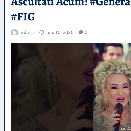
Ascultati Acum! #Gener
#FIG
admin
iun. 16, 2026
0