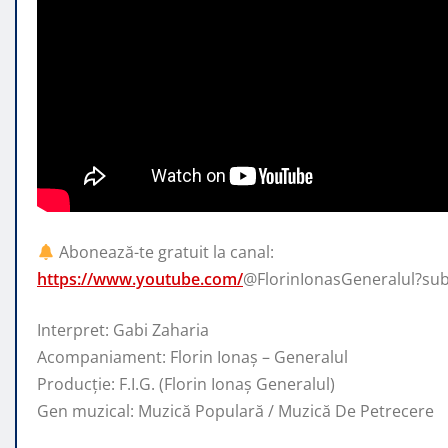
Abonează-te gratuit la canal:
https://www.youtube.com/
@FlorinIonasGeneralul?su
Interpret: Gabi Zaharia
Acompaniament: Florin Ionaș – Generalul
Producție: F.I.G. (Florin Ionaș Generalul)
Gen muzical:
Muzică Populară / Muzică De Petrecere