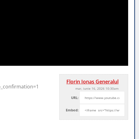
Florin Ionas Generalul
b_confirmation=1
mar, iunie 16, 2026 10:30am
URL:
Embed: