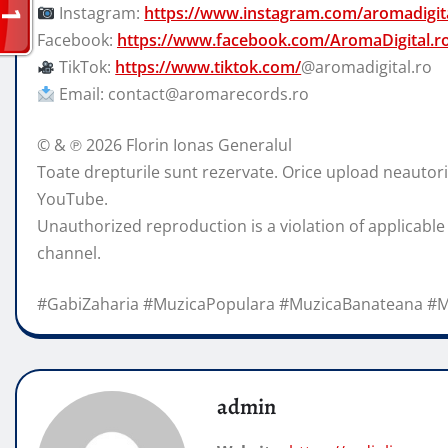
Instagram:
https://www.instagram.com/aromadigita
Facebook:
https://www.facebook.com/AromaDigital.r
TikTok:
https://www.tiktok.com/
@aromadigital.ro
Email: contact@aromarecords.ro
© & ℗ 2026 Florin Ionas Generalul
Toate drepturile sunt rezervate. Orice upload neautorizat
YouTube.
Unauthorized reproduction is a violation of applicable
channel.
#GabiZaharia #MuzicaPopulara #MuzicaBanateana #M
admin