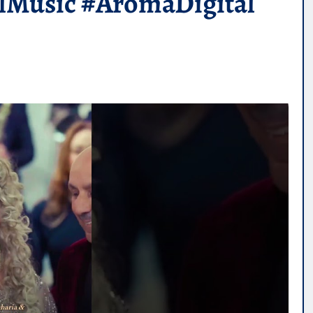
alMusic #AromaDigital