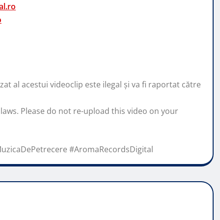
l.ro
o
 al acestui videoclip este ilegal și va fi raportat către
 laws. Please do not re-upload this video on your
uzicaDePetrecere #AromaRecordsDigital