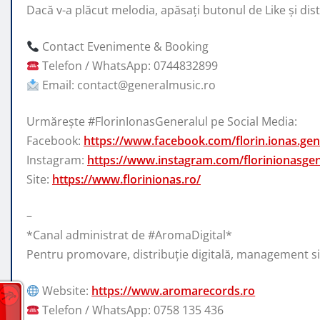
Dacă v-a plăcut melodia, apăsați butonul de Like și distr
Contact Evenimente & Booking
Telefon / WhatsApp: 0744832899
Email: contact@generalmusic.ro
Urmărește #FlorinIonasGeneralul pe Social Media:
Facebook:
https://www.facebook.com/florin.ionas.gener
Instagram:
https://www.instagram.com/florinionasgen
Site:
https://www.florinionas.ro/
–
*Canal administrat de #AromaDigital*
Pentru promovare, distribuție digitală, management s
Website:
https://www.aromarecords.ro
Telefon / WhatsApp: 0758 135 436