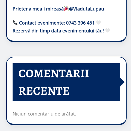
Prietena mea-i mireasă​
@VladutaLupau
Contact evenimente: 0743 396 451
Rezervă din timp data evenimentului tău!
COMENTARII
RECENTE
Niciun comentariu de arătat.