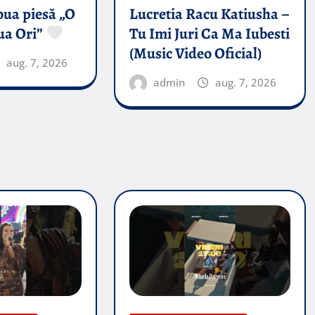
oua piesă „O
Lucretia Racu Katiusha –
ua Ori”
Tu Imi Juri Ca Ma Iubesti
(Music Video Oficial)
aug. 7, 2026
admin
aug. 7, 2026