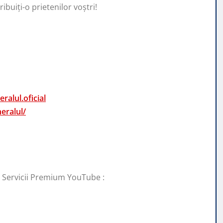
ibuiți-o prietenilor voștri!
alul.oficial
eralul/
i Servicii Premium YouTube :