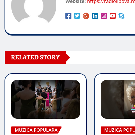
Website:
https://radiolipova.r
RELATED STORY
MUZICA POPULARA
MUZICA POP