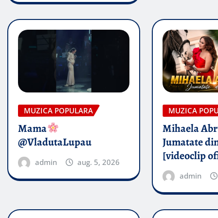
MUZICA POPULARA
MUZICA POP
Mama
Mihaela Ab
@VladutaLupau
Jumatate din
[videoclip of
admin
aug. 5, 2026
admin