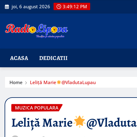
Skip
joi, 6 august 2026
3:49:13 PM
to
content
ACASA
DEDICATII
Home
Leliță Marie
@VladutaLupau
MUZICA POPULARA
Leliță Marie
@Vladuta