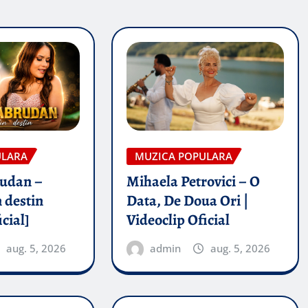
ULARA
MUZICA POPULARA
rudan –
Mihaela Petrovici – O
 destin
Data, De Doua Ori |
icial]
Videoclip Oficial
aug. 5, 2026
admin
aug. 5, 2026