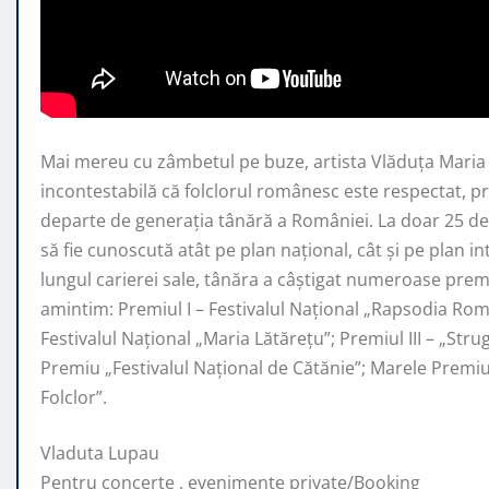
Mai mereu cu zâmbetul pe buze, artista Vlăduța Mari
incontestabilă că folclorul românesc este respectat, 
departe de generaţia tânără a României. La doar 25 de 
să fie cunoscută atât pe plan naţional, cât şi pe plan i
lungul carierei sale, tânăra a câştigat numeroase premi
amintim: Premiul I – Festivalul Național „Rapsodia Rom
Festivalul Național „Maria Lătărețu”; Premiul III – „Str
Premiu „Festivalul Național de Cătănie”; Marele Prem
Folclor”.
Vladuta Lupau
Pentru concerte , evenimente private/Booking