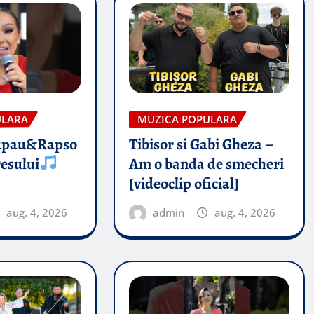
ULARA
MUZICA POPULARA
upau&Rapso
Tibisor si Gabi Gheza –
esului
Am o banda de smecheri
[videoclip oficial]
aug. 4, 2026
admin
aug. 4, 2026