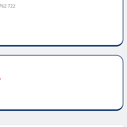
762 722
o