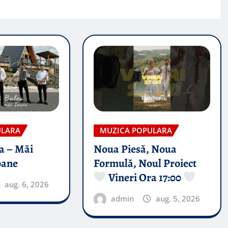
ULARA
MUZICA POPULARA
a – Măi
Noua Piesă, Noua
oane
Formulă, Noul Proiect
Vineri Ora 17:00
aug. 6, 2026
admin
aug. 5, 2026