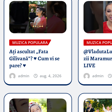
MUZICA POPULARA
MUZICA POP
Ați ascultat „Fata
@VladutaL
Gilivană”? ♥️ Cum vi se
zii Maramur
pare? ♥️
LIVE
admin
aug. 4, 2026
admin