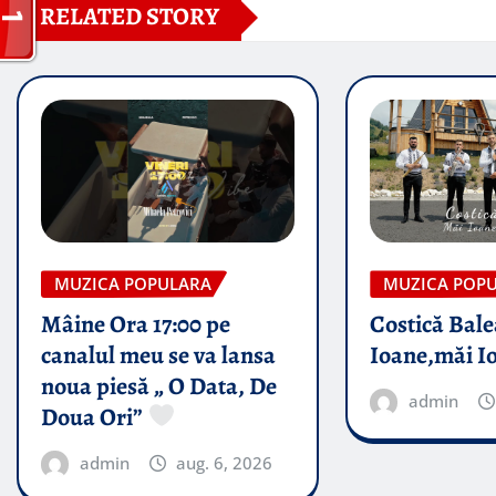
RELATED STORY
MUZICA POPULARA
MUZICA POP
Mâine Ora 17:00 pe
Costică Bale
canalul meu se va lansa
Ioane,măi I
noua piesă „ O Data, De
admin
Doua Ori”
admin
aug. 6, 2026