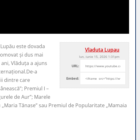
a Lupău este dovada
Vladuta Lupau
promovat şi
dus mai
lun, iunie 15, 2026 1:31pm
ani, Vlăduța a ajuns
URL:
nternaţional.De-a
Embed:
i dintre care
ânească”; Premiul I –
ugurele de Aur”; Marele
iu „Maria Tănase” sau Premiul de Popularitate „Mamaia