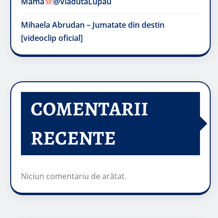
Mama
@VladutaLupau
Mihaela Abrudan – Jumatate din destin
[videoclip oficial]
COMENTARII
RECENTE
Niciun comentariu de arătat.