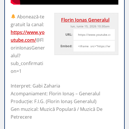
Abonează-te
Florin Ionas Generalul
gratuit la canal:
lun, iunie 15, 2026 10:30am
https://www.yo
URL:
utube.com/
@Fl
Embed:
orinIonasGener
alul?
sub_confirmati
on=1
Interpret: Gabi Zaharia
Acompaniament: Florin Ionaș – Generalul
Producție: F.I.G. (Florin Ionaș Generalul)
Gen muzical:
Muzică Populară / Muzică De
Petrecere