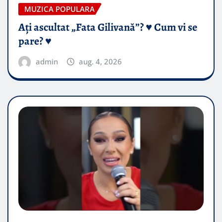
MUZICA POPULARA
Ați ascultat „Fata Gilivană”? ♥️ Cum vi se
pare? ♥️
admin
aug. 4, 2026