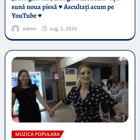
sună noua piesă ♥️ Ascultați acum pe
YouTube ♥️
admin
aug. 2, 2026
MUZICA POPULARA