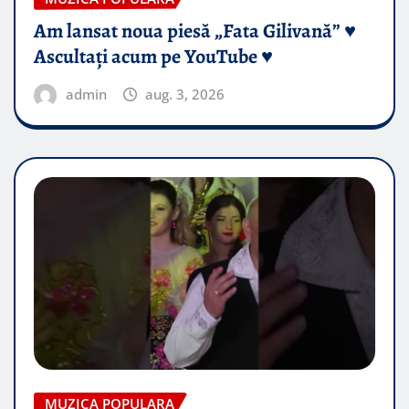
Am lansat noua piesă „Fata Gilivană” ♥️
Ascultați acum pe YouTube ♥️
admin
aug. 3, 2026
MUZICA POPULARA