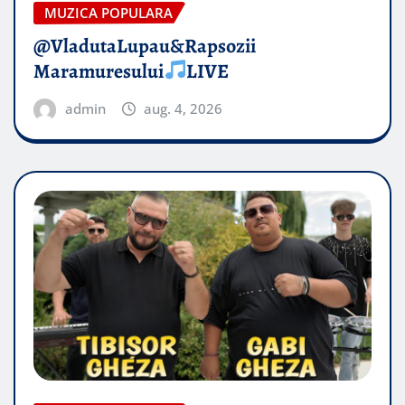
MUZICA POPULARA
@VladutaLupau&Rapsozii
Maramuresului
LIVE
admin
aug. 4, 2026