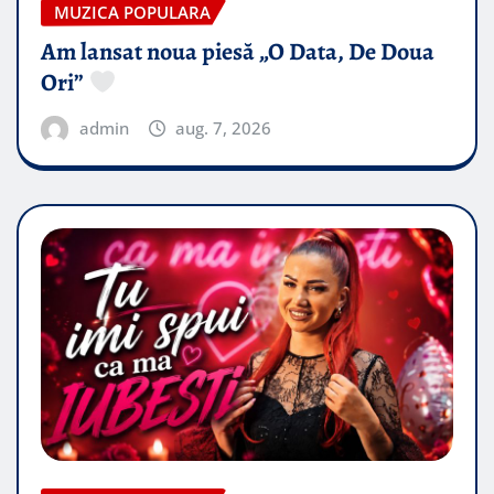
MUZICA POPULARA
Am lansat noua piesă „O Data, De Doua
Ori”
admin
aug. 7, 2026