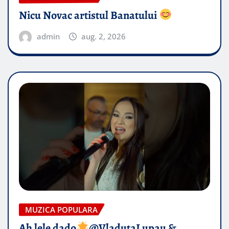
Nicu Novac artistul Banatului
admin
aug. 2, 2026
MUZICA POPULARA
Ah lele dado​
@VladutaLupau &