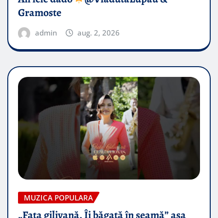
Gramoste
admin
aug. 2, 2026
MUZICA POPULARA
„Fata gilivană, Îi băgată în seamă” așa