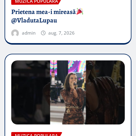
MUZICA POPULARA
Prietena mea-i mireasă​
@VladutaLupau
admin
aug. 7, 2026
MUZICA POPULARA