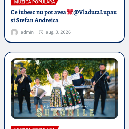
MUZICA POPULARA
Ce iubesc nu pot avea
​@VladutaLupau
si Stefan Andreica
admin
aug. 3, 2026