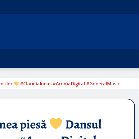
nților
#ClaudiaIonas #AromaDigital #GeneralMusic
mea piesă
Dansul