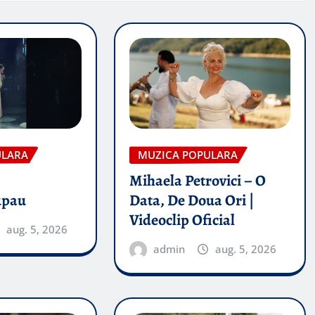
ULARA
MUZICA POPULARA
Mihaela Petrovici – O
upau
Data, De Doua Ori |
Videoclip Oficial
aug. 5, 2026
admin
aug. 5, 2026