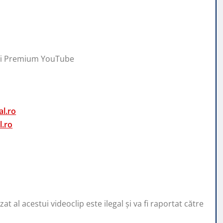
cii Premium YouTube
l.ro
l.ro
 al acestui videoclip este ilegal și va fi raportat către