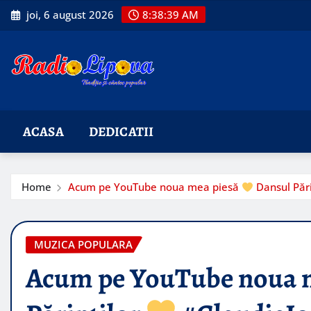
Skip
joi, 6 august 2026
8:38:40 AM
to
content
ACASA
DEDICATII
Home
Acum pe YouTube noua mea piesă
Dansul Pări
MUZICA POPULARA
Acum pe YouTube noua 