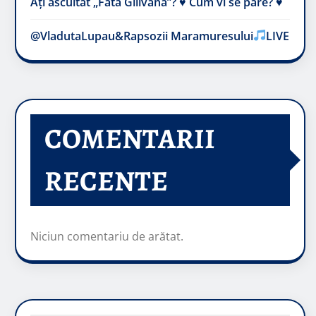
Ați ascultat „Fata Gilivană”? ♥️ Cum vi se pare? ♥️
@VladutaLupau&Rapsozii Maramuresului
LIVE
COMENTARII
RECENTE
Niciun comentariu de arătat.