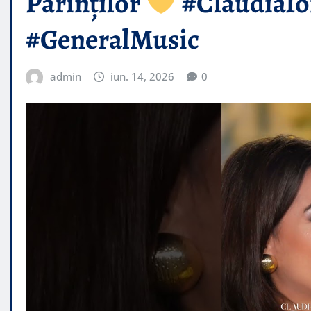
Părinților
#ClaudiaIo
#GeneralMusic
admin
iun. 14, 2026
0