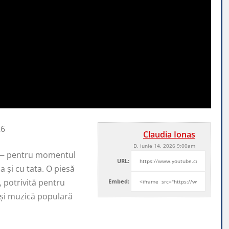
26
Claudia Ionas
D, iunie 14, 2026 9:00am
or — pentru momentul
URL:
 și cu tata. O piesă
, potrivită pentru
Embed:
ă și muzică populară