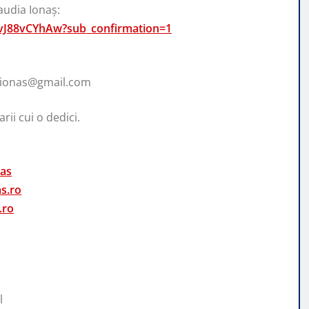
audia Ionaș:
vJ88vCYhAw?sub_confirmation=1
aionas@gmail.com
rii cui o dedici.
nas
s.ro
.ro
l