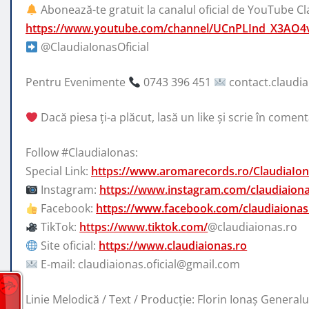
Abonează-te gratuit la canalul oficial de YouTube Cl
https://www.youtube.com/channel/UCnPLInd_X3AO4
@ClaudiaIonasOficial
Pentru Evenimente
0743 396 451
contact.claudi
Dacă piesa ți-a plăcut, lasă un like și scrie în comenta
Follow #ClaudiaIonas:
Special Link:
https://www.aromarecords.ro/ClaudiaIo
Instagram:
https://www.instagram.com/claudiaiona
Facebook:
https://www.facebook.com/claudiaionas
TikTok:
https://www.tiktok.com/
@claudiaionas.ro
Site oficial:
https://www.claudiaionas.ro
E-mail: claudiaionas.oficial@gmail.com
Linie Melodică / Text / Producție: Florin Ionaș Generalu