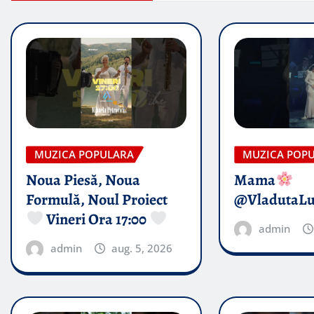
MUZICA POPULARA
MUZICA POP
Noua Piesă, Noua
Mama
Formulă, Noul Proiect
@VladutaL
Vineri Ora 17:00
admin
admin
aug. 5, 2026