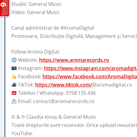
Studio: General Music
Video: General Music
Canal administrat de #AromaDigital
Promovare, Distribuție Digitală, Management și Servi
Follow Aroma Digital:
Website:
https://www.aromarecords.ro
Instagram:
https://www.instagram.com/aromadigita
Facebook:
https://www.facebook.com/AromaDigita
TikTok:
https://www.tiktok.com/
@aromadigital.ro
Telefon / WhatsApp: 0758 135 436
Email: contact@aromarecords.ro
© & ℗ Claudia Ionaș & General Music
Toate drepturile sunt rezervate. Orice upload neautorizat
YouTube.