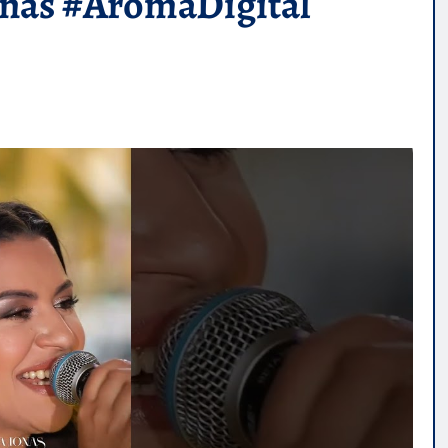
nas #AromaDigital