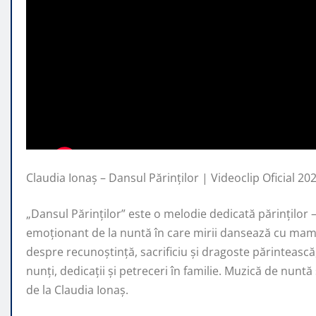
Claudia Ionaș – Dansul Părinților | Videoclip Oficial 20
„Dansul Părinților” este o melodie dedicată părințil
emoționant de
la nuntă în care mirii dansează cu mama
despre recunoștință, sacrificiu și dragoste părintească
nunți, dedicații și petreceri în familie. Muzică de nunt
de la Claudia Ionaș.