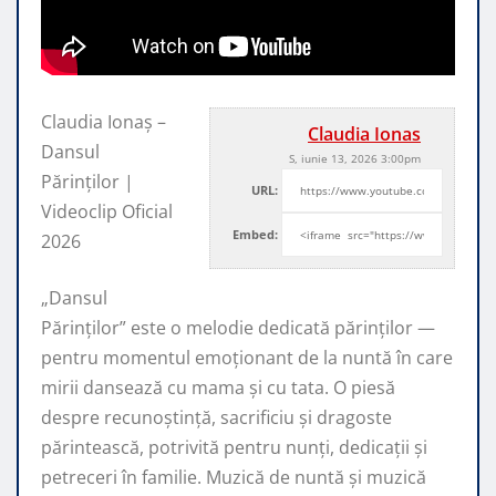
Claudia Ionaș –
Claudia Ionas
Dansul
S, iunie 13, 2026 3:00pm
Părinților |
URL:
Videoclip Oficial
Embed:
2026
„Dansul
Părinților” este o melodie dedicată părinților —
pentru momentul emoționant de
la nuntă în care
mirii dansează cu mama și cu tata. O piesă
despre recunoștință, sacrificiu și dragoste
părintească, potrivită pentru nunți, dedicații și
petreceri în familie. Muzică de nuntă și muzică