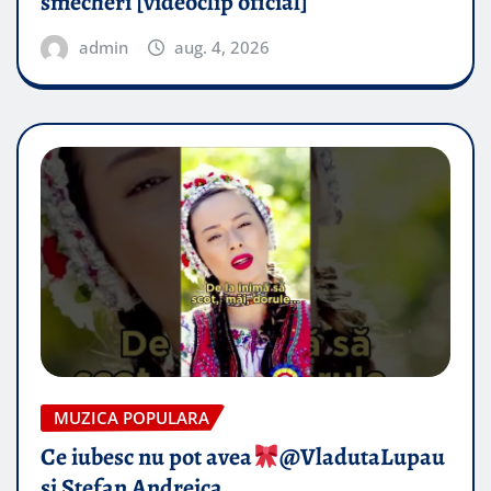
smecheri [videoclip oficial]
admin
aug. 4, 2026
MUZICA POPULARA
Ce iubesc nu pot avea
​@VladutaLupau
si Stefan Andreica