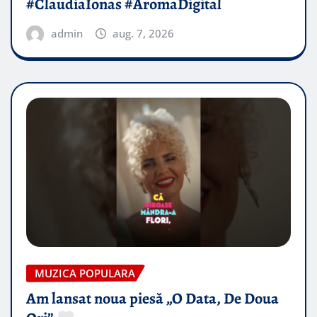
#ClaudiaIonas #AromaDigital
admin
aug. 7, 2026
MUZICA POPULARA
Am lansat noua piesă „O Data, De Doua