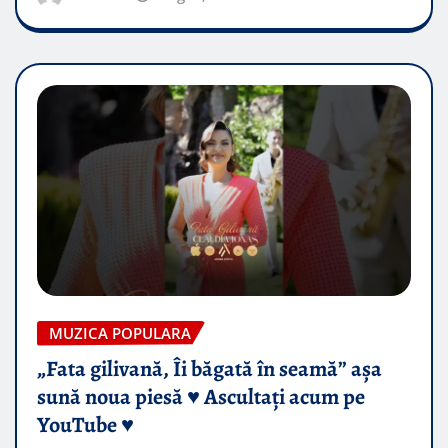
MUZICA POPULARA
„Fata gilivană, Îi băgată în seamă” așa
sună noua piesă ♥️ Ascultați acum pe
YouTube ♥️