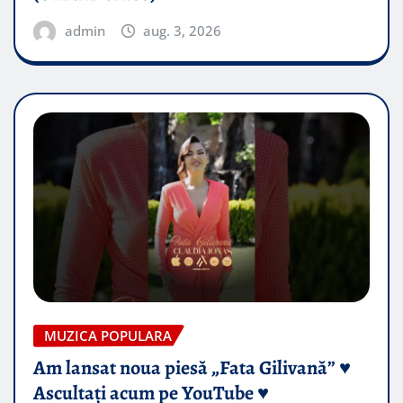
admin
aug. 3, 2026
MUZICA POPULARA
Am lansat noua piesă „Fata Gilivană” ♥️
Ascultați acum pe YouTube ♥️