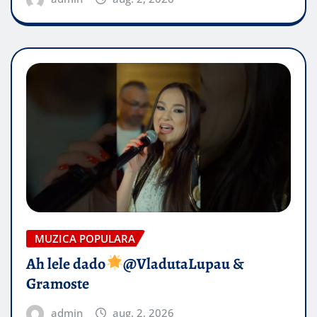
MUZICA POPULARA
Ah lele dado​
@VladutaLupau &
Gramoste
admin
aug. 2, 2026