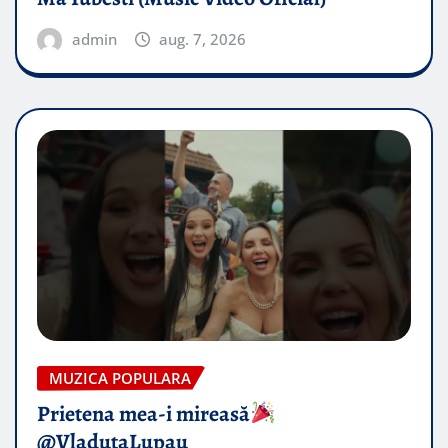
admin
aug. 7, 2026
MUZICA POPULARA
Prietena mea-i mireasă​
@VladutaLupau