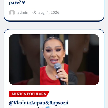
pare? ♥️
admin
aug. 4, 2026
MUZICA POPULARA
@VladutaLupau&Rapsozii