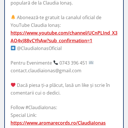
populară de la Claudia Ionaș.
Abonează-te gratuit la canalul oficial de
YouTube Claudia Ionaș:
https://www.youtube.com/channel/UCnPLInd_X3
AO4vJ88vCYhAw?sub_confirmation=1
@ClaudiaIonasOficial
Pentru Evenimente
0743 396 451
contact.claudiaionas@gmail.com
Dacă piesa ți-a plăcut, lasă un like și scrie în
comentarii cui o dedici.
Follow #ClaudiaIonas:
Special Link:
https://www.aromarecords.ro/ClaudiaIonas