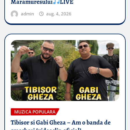
Maramuresului
LIVE
admin
aug. 4, 2026
MUZICA POPULARA
Tibisor si Gabi Gheza – Am o banda de