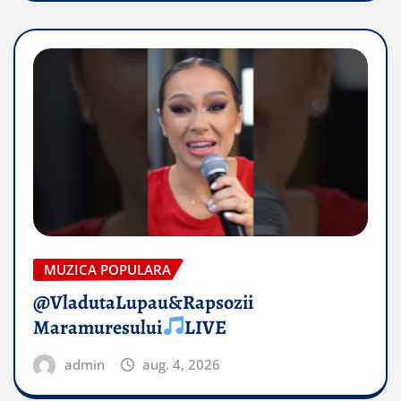
MUZICA POPULARA
@VladutaLupau&Rapsozii
Maramuresului
LIVE
admin
aug. 4, 2026