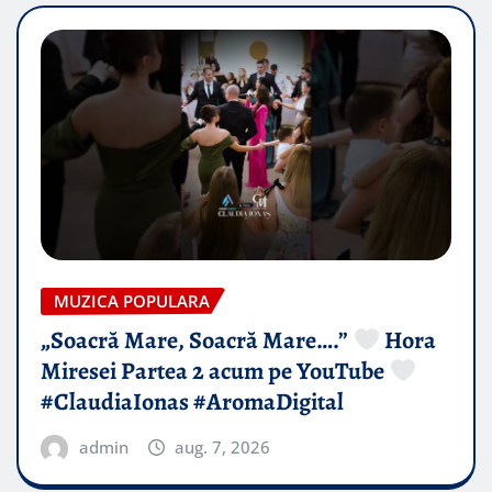
MUZICA POPULARA
„Soacră Mare, Soacră Mare….”
Hora
Miresei Partea 2 acum pe YouTube
#ClaudiaIonas #AromaDigital
admin
aug. 7, 2026