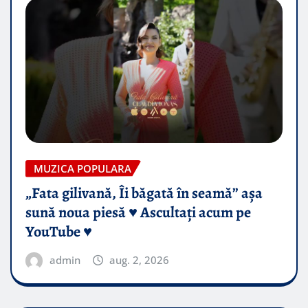
MUZICA POPULARA
„Fata gilivană, Îi băgată în seamă” așa
sună noua piesă ♥️ Ascultați acum pe
YouTube ♥️
admin
aug. 2, 2026