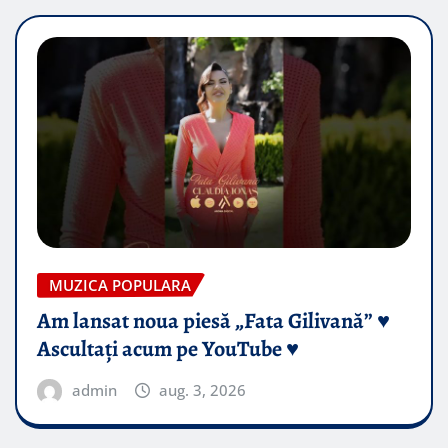
MUZICA POPULARA
Am lansat noua piesă „Fata Gilivană” ♥️
Ascultați acum pe YouTube ♥️
admin
aug. 3, 2026