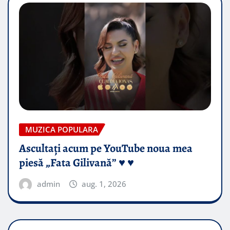
MUZICA POPULARA
Ascultați acum pe YouTube noua mea
piesă „Fata Gilivană” ♥️ ♥️
admin
aug. 1, 2026