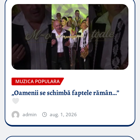
MUZICA POPULARA
„Oamenii se schimbă faptele rămân…”
admin
aug. 1, 2026