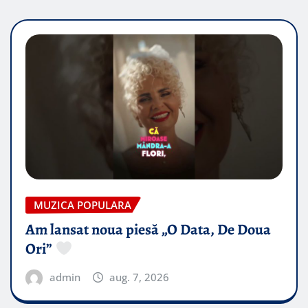
MUZICA POPULARA
Am lansat noua piesă „O Data, De Doua
Ori”
admin
aug. 7, 2026