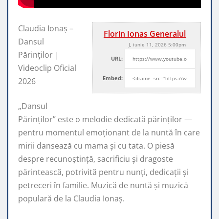
Claudia Ionaș –
Florin Ionas Generalul
Dansul
J, iunie 11, 2026 5:00pm
Părinților |
URL:
Videoclip Oficial
Embed:
2026
„Dansul
Părinților” este o melodie dedicată părinților —
pentru momentul emoționant de
la nuntă în care
mirii dansează cu mama și cu tata. O piesă
despre recunoștință, sacrificiu și dragoste
părintească, potrivită pentru nunți, dedicații și
petreceri în familie. Muzică de nuntă și muzică
populară de la Claudia Ionaș.