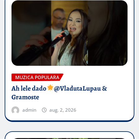
MUZICA POPULARA
Ah lele dado​
@VladutaLupau &
Gramoste
admin
aug. 2, 2026