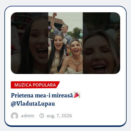
MUZICA POPULARA
Prietena mea-i mireasă​
@VladutaLupau
admin
aug. 7, 2026