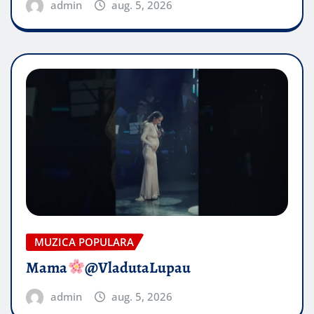
admin
aug. 5, 2026
MUZICA POPULARA
Mama
@VladutaLupau
admin
aug. 5, 2026