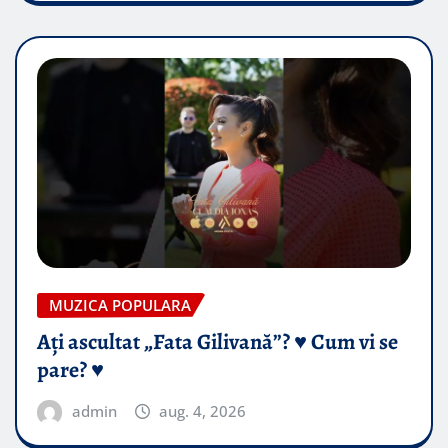
MUZICA POPULARA
Ați ascultat „Fata Gilivană”? ♥️ Cum vi se
pare? ♥️
admin
aug. 4, 2026