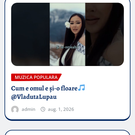
MUZICA POPULARA
Cum e omul e și-o floare
@VladutaLupau
admin
aug. 1, 2026