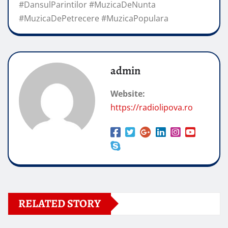
#DansulParintilor #MuzicaDeNunta
#MuzicaDePetrecere #MuzicaPopulara
admin
Website:
https://radiolipova.ro
RELATED STORY