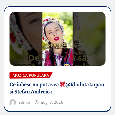
MUZICA POPULARA
Ce iubesc nu pot avea
​@VladutaLupau
si Stefan Andreica
admin
aug. 3, 2026