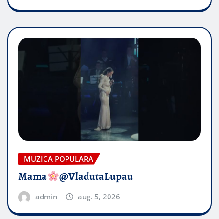
MUZICA POPULARA
Mama
@VladutaLupau
admin
aug. 5, 2026