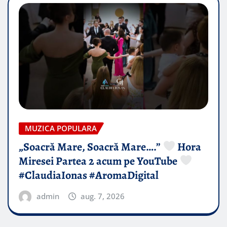
MUZICA POPULARA
„Soacră Mare, Soacră Mare….”
Hora
Miresei Partea 2 acum pe YouTube
#ClaudiaIonas #AromaDigital
admin
aug. 7, 2026