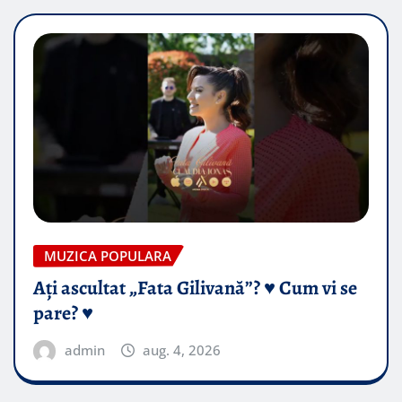
MUZICA POPULARA
Ați ascultat „Fata Gilivană”? ♥️ Cum vi se
pare? ♥️
admin
aug. 4, 2026