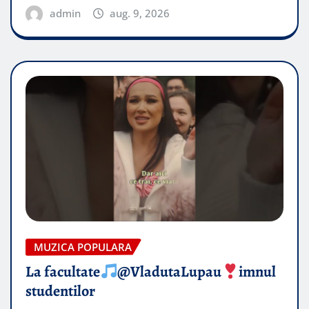
admin
aug. 9, 2026
MUZICA POPULARA
La facultate
@VladutaLupau
imnul
studentilor