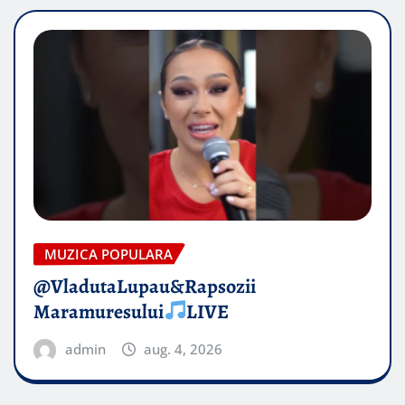
MUZICA POPULARA
@VladutaLupau&Rapsozii
Maramuresului
LIVE
admin
aug. 4, 2026