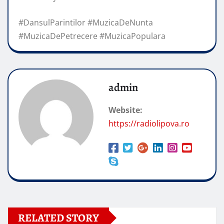
#DansulParintilor #MuzicaDeNunta
#MuzicaDePetrecere #MuzicaPopulara
admin
Website:
https://radiolipova.ro
RELATED STORY