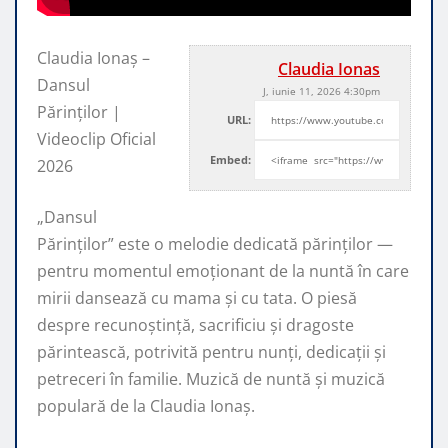
Claudia Ionaș –
Claudia Ionas
Dansul
J, iunie 11, 2026 4:30pm
Părinților |
URL:
Videoclip Oficial
Embed:
2026
„Dansul
Părinților” este o melodie dedicată părinților —
pentru momentul emoționant de
la nuntă în care
mirii dansează cu mama și cu tata. O piesă
despre recunoștință, sacrificiu și dragoste
părintească, potrivită pentru nunți, dedicații și
petreceri în familie. Muzică de nuntă și muzică
populară de la Claudia Ionaș.