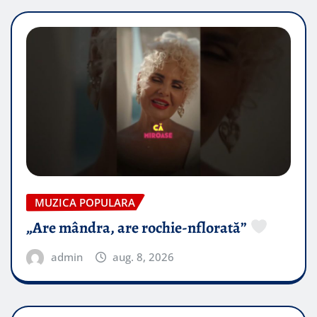
MUZICA POPULARA
„Are mândra, are rochie-nflorată”
admin
aug. 8, 2026