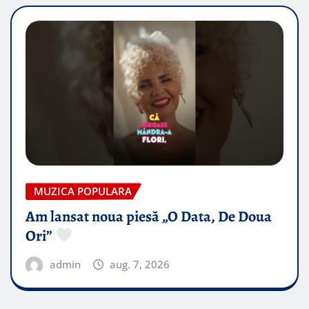
MUZICA POPULARA
Am lansat noua piesă „O Data, De Doua
Ori”
admin
aug. 7, 2026