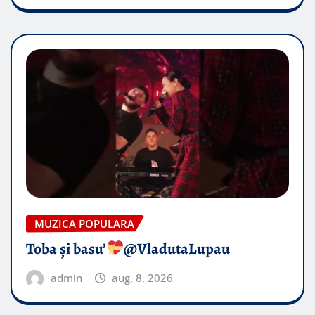
MUZICA POPULARA
Toba și basu’
@VladutaLupau
admin
aug. 8, 2026