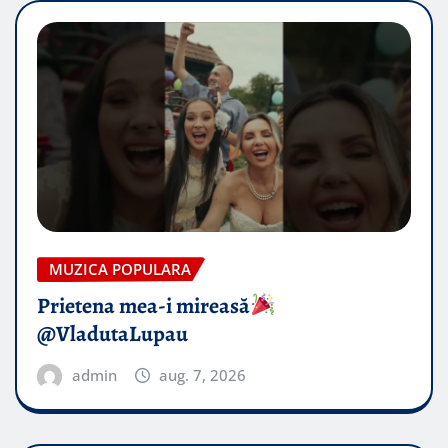
MUZICA POPULARA
Prietena mea-i mireasă​
@VladutaLupau
admin
aug. 7, 2026