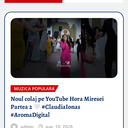
MUZICA POPULARA
Noul colaj pe YouTube Hora Miresei
Partea 2
#ClaudiaIonas
#AromaDigital
admin
aug. 10, 2026