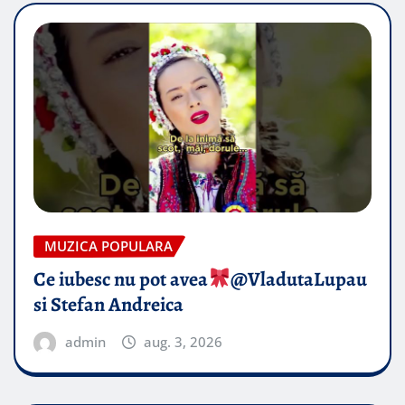
MUZICA POPULARA
Ce iubesc nu pot avea
​@VladutaLupau
si Stefan Andreica
admin
aug. 3, 2026