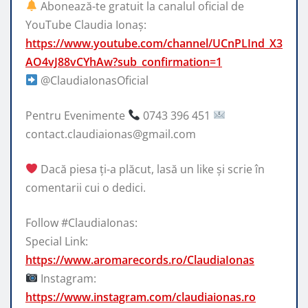
Abonează-te gratuit la canalul oficial de
YouTube Claudia Ionaș:
https://www.youtube.com/channel/UCnPLInd_X3
AO4vJ88vCYhAw?sub_confirmation=1
@ClaudiaIonasOficial
Pentru Evenimente
0743 396 451
contact.claudiaionas@gmail.com
Dacă piesa ți-a plăcut, lasă un like și scrie în
comentarii cui o dedici.
Follow #ClaudiaIonas:
Special Link:
https://www.aromarecords.ro/ClaudiaIonas
Instagram:
https://www.instagram.com/claudiaionas.ro