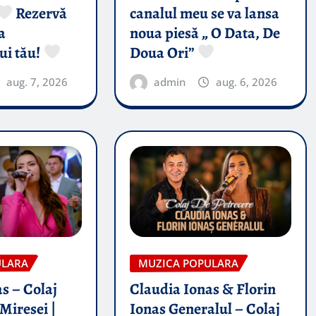
Rezervă
canalul meu se va lansa
a
noua piesă „ O Data, De
ui tău!
Doua Ori”
aug. 7, 2026
admin
aug. 6, 2026
ULARA
MUZICA POPULARA
s – Colaj
Claudia Ionas & Florin
Miresei |
Ionas Generalul – Colaj