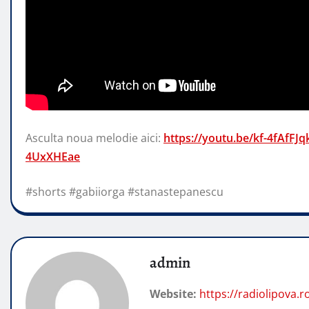
Asculta noua melodie aici:
https://youtu.be/kf-4fAfFJ
4UxXHEae
#shorts #gabiiorga #stanastepanescu
admin
Website:
https://radiolipova.r