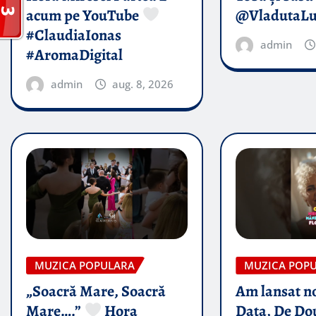
acum pe YouTube
@VladutaL
#ClaudiaIonas
admin
#AromaDigital
admin
aug. 8, 2026
MUZICA POPULARA
MUZICA POP
„Soacră Mare, Soacră
Am lansat n
Mare….”
Hora
Data, De Do