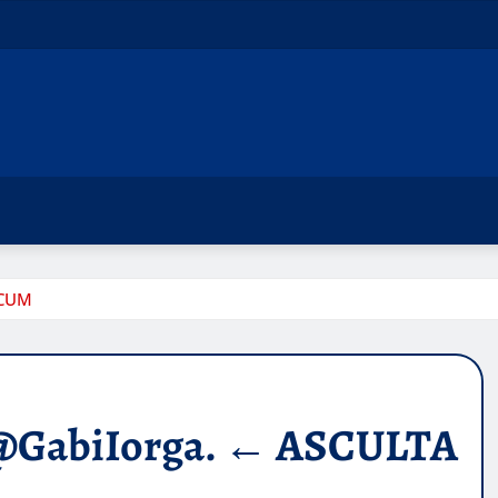
A ACUM
 𝐦𝐞𝐚 → @GabiIorga. ← ASCULTA