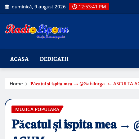
Skip
duminică, 9 august 2026
12:53:43 PM
to
content
ACASA
DEDICATII
Home
𝐏ă𝐜𝐚𝐭𝐮𝐥 𝐬̦𝐢 𝐢𝐬𝐩𝐢𝐭𝐚 𝐦𝐞𝐚 → @GabiIorga. ← ASCULT
MUZICA POPULARA
𝐏ă𝐜𝐚𝐭𝐮𝐥 𝐬̦𝐢 𝐢𝐬𝐩𝐢𝐭