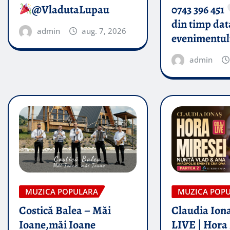
@VladutaLupau
0743 396 451
din timp dat
admin
aug. 7, 2026
evenimentul
admin
MUZICA POPULARA
MUZICA POP
Costică Balea – Măi
Claudia Iona
Ioane,măi Ioane
LIVE | Hora 