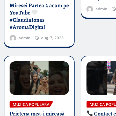
Miresei Partea 2 acum pe
admin
YouTube
#ClaudiaIonas
#AromaDigital
admin
aug. 7, 2026
MUZICA POPULARA
MUZICA POP
Prietena mea-i mireasă​
Contact 