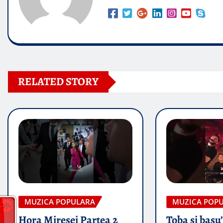
RELATED STORY
MUZICA POPULARA
MUZICA POP
Hora Miresei Partea 2
Toba și basu