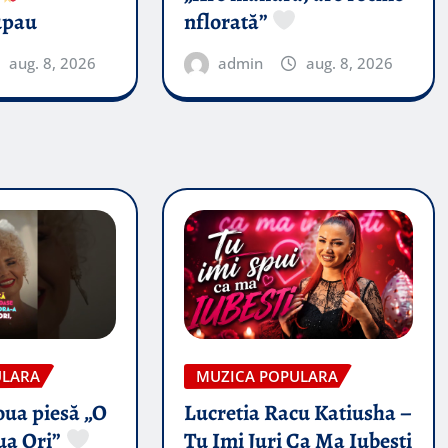
upau
nflorată”
aug. 8, 2026
admin
aug. 8, 2026
ULARA
MUZICA POPULARA
oua piesă „O
Lucretia Racu Katiusha –
ua Ori”
Tu Imi Juri Ca Ma Iubesti