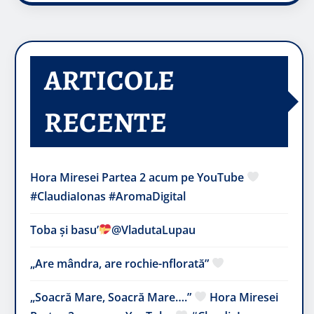
ARTICOLE
RECENTE
Hora Miresei Partea 2 acum pe YouTube
#ClaudiaIonas #AromaDigital
Toba și basu’
@VladutaLupau
„Are mândra, are rochie-nflorată”
„Soacră Mare, Soacră Mare….”
Hora Miresei