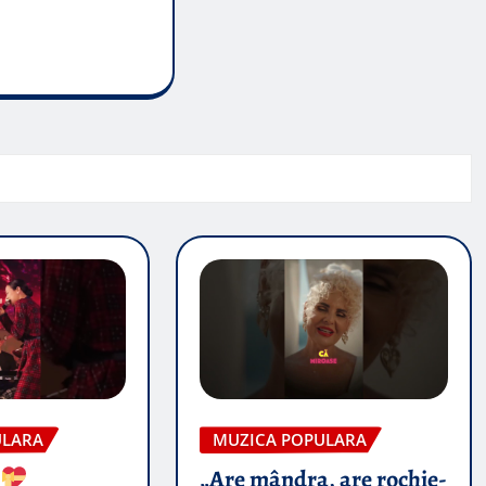
ULARA
MUZICA POPULARA
’
„Are mândra, are rochie-