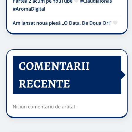
Partea 2 acum pe YouTube
#ClaudiaIonas
#AromaDigital
Am lansat noua piesă „O Data, De Doua Ori”
COMENTARII
RECENTE
Niciun comentariu de arătat.