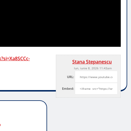
qk?si=Xa8SCCc-
Stana Stepanescu
lun, iunie 8, 2026 11:43am
URL:
Embed:
o