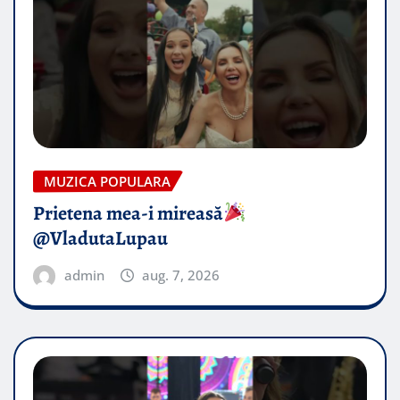
MUZICA POPULARA
Prietena mea-i mireasă​
@VladutaLupau
admin
aug. 7, 2026