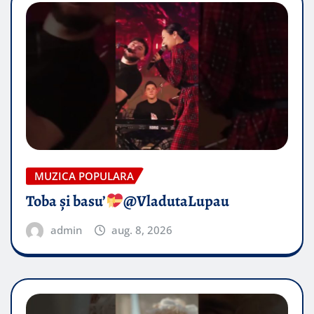
MUZICA POPULARA
Toba și basu’
@VladutaLupau
admin
aug. 8, 2026