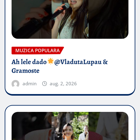
MUZICA POPULARA
Ah lele dado​
@VladutaLupau &
Gramoste
admin
aug. 2, 2026