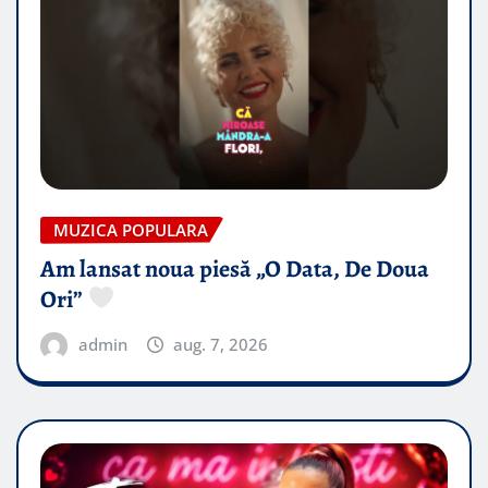
MUZICA POPULARA
Am lansat noua piesă „O Data, De Doua
Ori”
admin
aug. 7, 2026