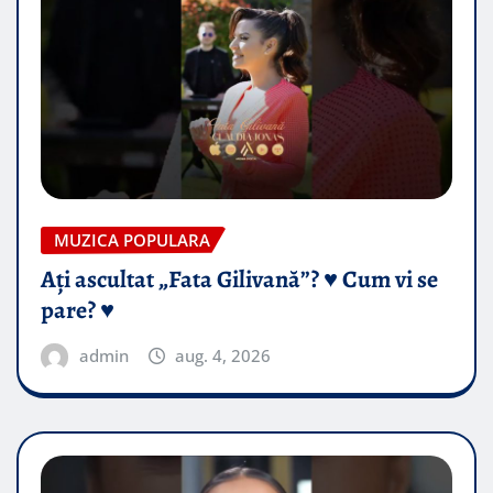
MUZICA POPULARA
Ați ascultat „Fata Gilivană”? ♥️ Cum vi se
pare? ♥️
admin
aug. 4, 2026