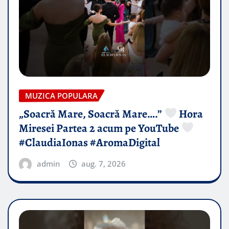
MUZICA POPULARA
„Soacră Mare, Soacră Mare….”
Hora
Miresei Partea 2 acum pe YouTube
#ClaudiaIonas #AromaDigital
admin
aug. 7, 2026