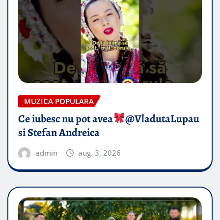
MUZICA POPULARA
Ce iubesc nu pot avea
​@VladutaLupau
si Stefan Andreica
admin
aug. 3, 2026