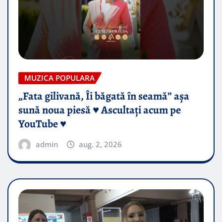
MUZICA POPULARA
„Fata gilivană, Îi băgată în seamă” așa
sună noua piesă ♥️ Ascultați acum pe
YouTube ♥️
admin
aug. 2, 2026