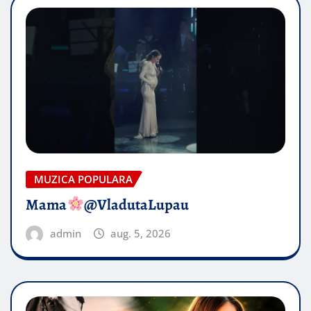
MUZICA POPULARA
Mama
@VladutaLupau
admin
aug. 5, 2026