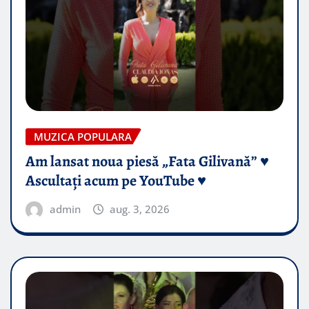
MUZICA POPULARA
Am lansat noua piesă „Fata Gilivană” ♥️
Ascultați acum pe YouTube ♥️
admin
aug. 3, 2026