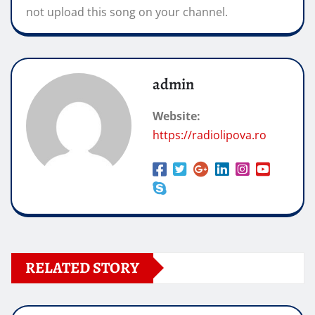
not upload this song on your channel.
admin
Website:
https://radiolipova.ro
RELATED STORY