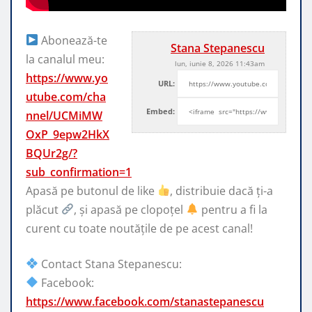
Abonează-te
Stana Stepanescu
la canalul meu:
lun, iunie 8, 2026 11:43am
https://www.yo
URL:
utube.com/cha
Embed:
nnel/UCMiMW
OxP_9epw2HkX
BQUr2g/?
sub_confirmation=1
Apasă pe butonul de like
, distribuie dacă ți-a
plăcut
, și
apasă pe clopoțel
pentru a fi la
curent cu toate noutățile de pe acest canal!
Contact Stana Stepanescu:
Facebook:
https://www.facebook.com/stanastepanescu