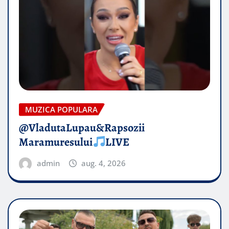
MUZICA POPULARA
@VladutaLupau&Rapsozii
Maramuresului
LIVE
admin
aug. 4, 2026