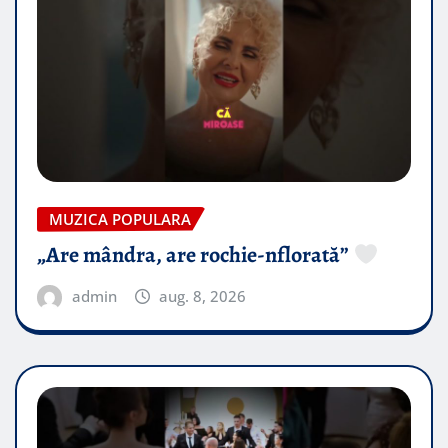
MUZICA POPULARA
„Are mândra, are rochie-nflorată”
admin
aug. 8, 2026