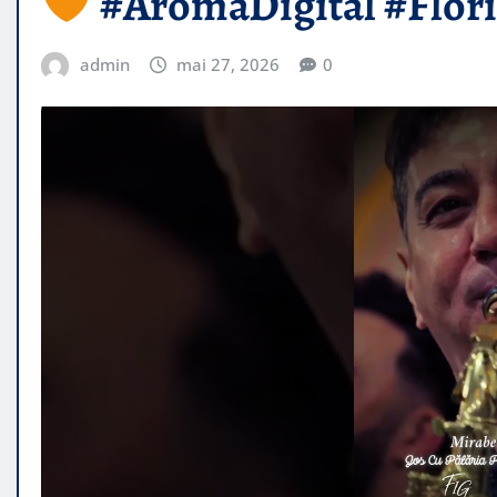
#AromaDigital #Flor
admin
mai 27, 2026
0