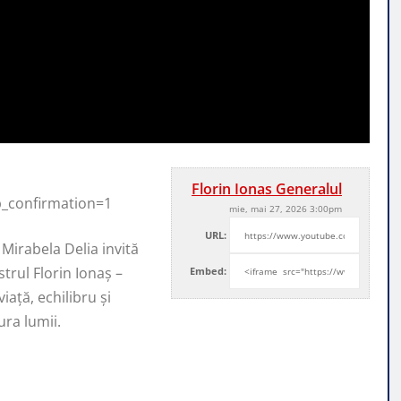
Florin Ionas Generalul
b_confirmation=1
mie, mai 27, 2026 3:00pm
URL:
 Mirabela Delia invită
strul Florin Ionaș –
Embed:
ață, echilibru și
ura lumii.