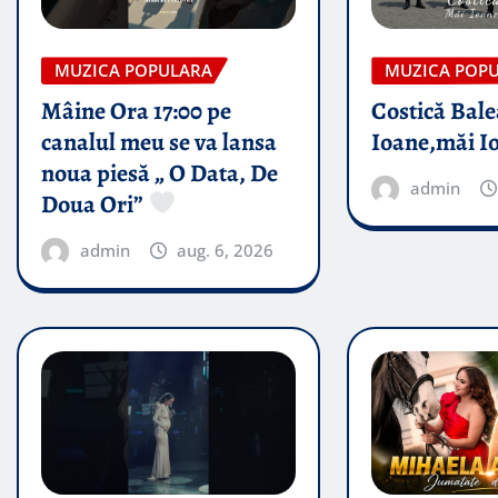
MUZICA POPULARA
MUZICA POP
Mâine Ora 17:00 pe
Costică Bale
canalul meu se va lansa
Ioane,măi I
noua piesă „ O Data, De
admin
Doua Ori”
admin
aug. 6, 2026