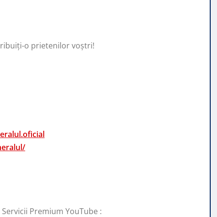
ibuiți-o prietenilor voștri!
alul.oficial
eralul/
i Servicii Premium YouTube :