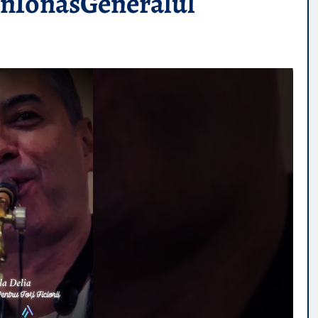
inIonasGeneralul