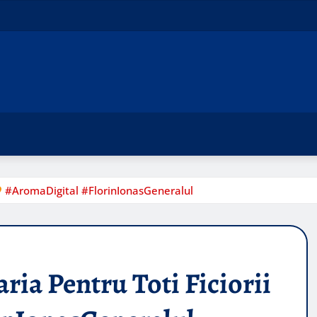
#AromaDigital #FlorinIonasGeneralul
ria Pentru Toti Ficiorii