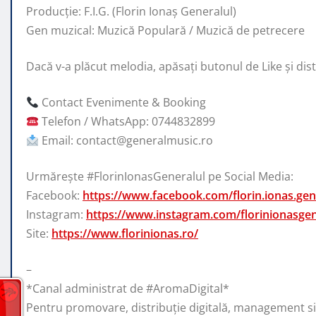
Producție: F.I.G. (Florin Ionaș Generalul)
Gen muzical: Muzică Populară / Muzică de petrecere
Dacă v-a plăcut melodia, apăsați butonul de Like și distr
Contact Evenimente & Booking
Telefon / WhatsApp: 0744832899
Email: contact@generalmusic.ro
Urmărește #FlorinIonasGeneralul pe Social Media:
Facebook:
https://www.facebook.com/florin.ionas.gener
Instagram:
https://www.instagram.com/florinionasgen
Site:
https://www.florinionas.ro/
–
*Canal administrat de #AromaDigital*
Pentru promovare, distribuție digitală, management s