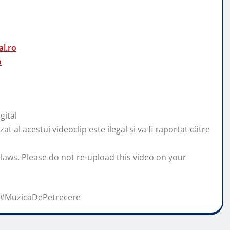
l.ro
o
gital
 al acestui videoclip este ilegal și va fi raportat către
 laws. Please do not re-upload this video on your
t #MuzicaDePetrecere