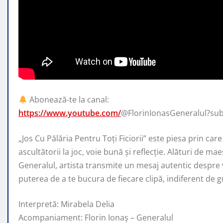
Abonează-te la canal:
https://www.youtube.com/
@FlorinIonasGeneralul?su
„Jos Cu Pălăria Pentru Toți Ficiorii” este piesa prin care
ascultătorii la joc, voie bună și reflecție. Alături de mae
Generalul, artista transmite un mesaj autentic despre vi
puterea de a te bucura de fiecare clipă, indiferent de g
Interpretă: Mirabela Delia
Acompaniament: Florin Ionaș – Generalul