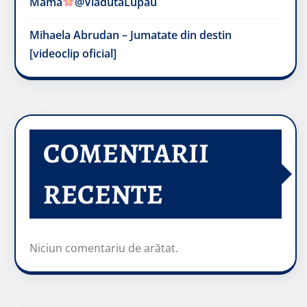
Mama
@VladutaLupau
Mihaela Abrudan – Jumatate din destin
[videoclip oficial]
COMENTARII
RECENTE
Niciun comentariu de arătat.