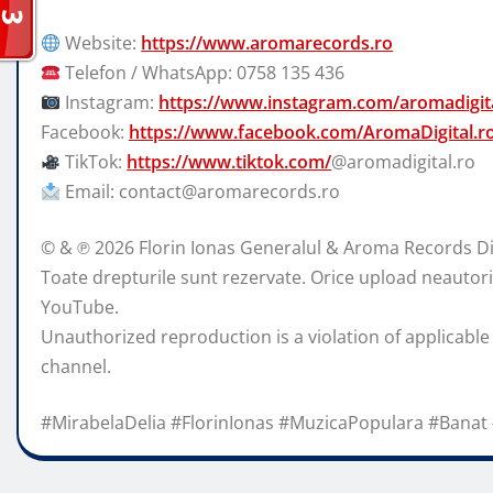
Website:
https://www.aromarecords.ro
Telefon / WhatsApp: 0758 135 436
Instagram:
https://www.instagram.com/aromadigita
Facebook:
https://www.facebook.com/AromaDigital.r
TikTok:
https://www.tiktok.com/
@aromadigital.ro
Email: contact@aromarecords.ro
© & ℗ 2026 Florin Ionas Generalul & Aroma Records Di
Toate drepturile sunt rezervate. Orice upload neautorizat
YouTube.
Unauthorized reproduction is a violation of applicable
channel.
#MirabelaDelia #FlorinIonas #MuzicaPopulara #Bana