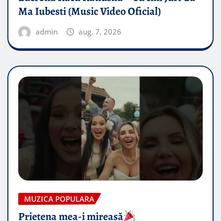
Ma Iubesti (Music Video Oficial)
admin
aug. 7, 2026
MUZICA POPULARA
Prietena mea-i mireasă​