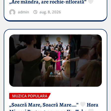
„Are mândra, are rochie-nflorată”
admin
aug. 8, 2026
MUZICA POPULARA
„Soacră Mare, Soacră Mare….”
Hora