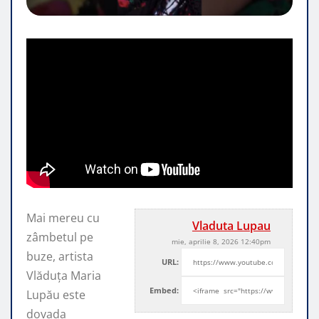
Mai mereu cu
Vladuta Lupau
zâmbetul pe
mie, aprilie 8, 2026 12:40pm
buze, artista
URL:
Vlăduța Maria
Embed:
Lupău este
dovada