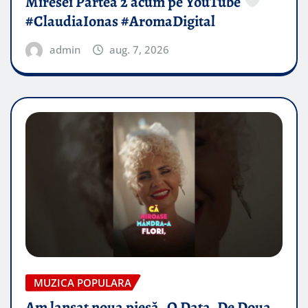
Miresei Partea 2 acum pe YouTube
#ClaudiaIonas #AromaDigital
admin
aug. 7, 2026
MUZICA POPULARA
Am lansat noua piesă „O Data, De Doua