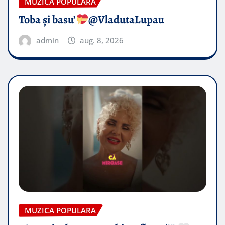
MUZICA POPULARA
Toba și basu’
@VladutaLupau
admin
aug. 8, 2026
MUZICA POPULARA