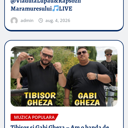
@VladutaLupau&Rapsozii
Maramuresului
LIVE
admin
aug. 4, 2026
MUZICA POPULARA
Tibisor si Gabi Gheza – Am o banda de