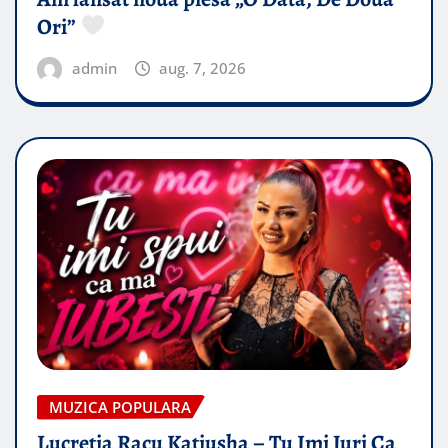
Ori”
admin
aug. 7, 2026
MUZICA POPULARA
Lucretia Racu Katiusha – Tu Imi Juri Ca