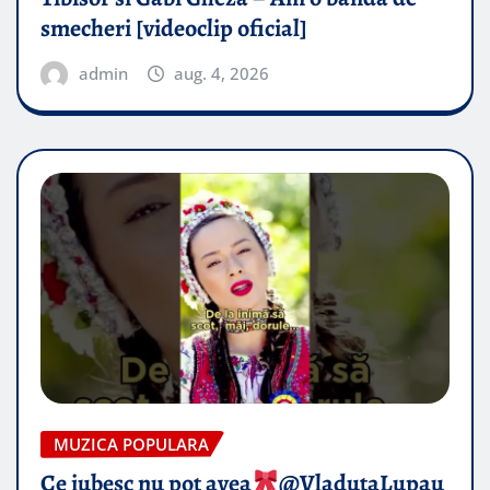
smecheri [videoclip oficial]
admin
aug. 4, 2026
MUZICA POPULARA
Ce iubesc nu pot avea
​@VladutaLupau