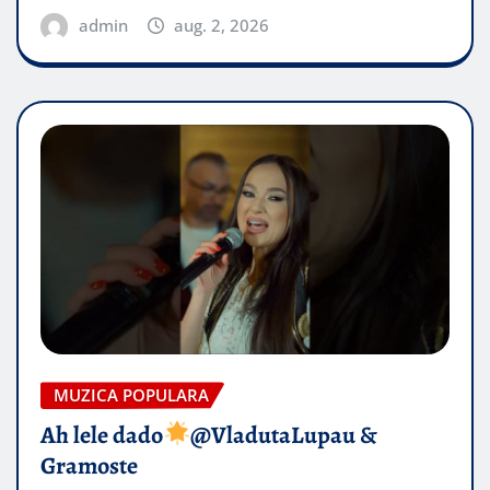
admin
aug. 2, 2026
MUZICA POPULARA
Ah lele dado​
@VladutaLupau &
Gramoste