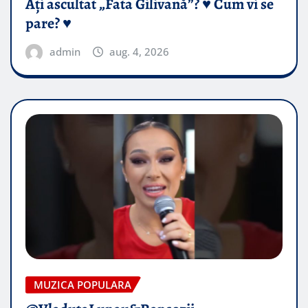
Ați ascultat „Fata Gilivană”? ♥️ Cum vi se
pare? ♥️
admin
aug. 4, 2026
MUZICA POPULARA