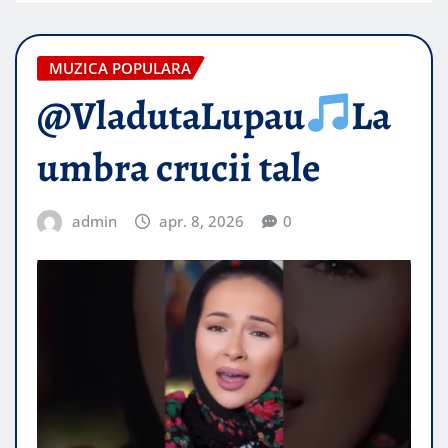
MUZICA POPULARA
@VladutaLupau
La
umbra crucii tale
admin
apr. 8, 2026
0