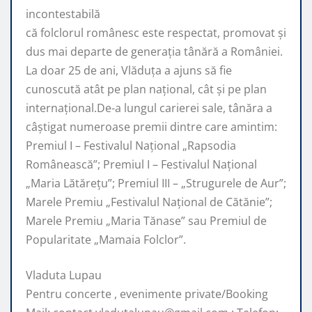
incontestabilă
că folclorul românesc este respectat, promovat şi
dus mai departe de generaţia tânără a României.
La doar 25 de ani, Vlăduța a ajuns să fie
cunoscută atât pe plan naţional, cât şi pe plan
internaţional.De-a lungul carierei sale, tânăra a
câştigat numeroase premii dintre care amintim:
Premiul I – Festivalul Național „Rapsodia
Românească”; Premiul I – Festivalul Național
„Maria Lătărețu”; Premiul III – „Strugurele de Aur”;
Marele Premiu „Festivalul Național de Cătănie”;
Marele Premiu „Maria Tănase” sau Premiul de
Popularitate „Mamaia Folclor”.
Vladuta Lupau
Pentru concerte , evenimente private/Booking