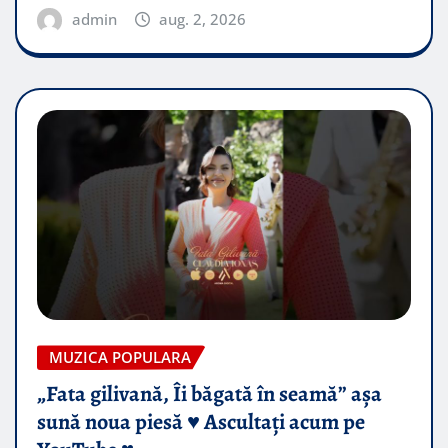
admin
aug. 2, 2026
MUZICA POPULARA
„Fata gilivană, Îi băgată în seamă” așa
sună noua piesă ♥️ Ascultați acum pe