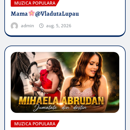
MUZICA POPULARA
Mama
@VladutaLupau
admin
aug. 5, 2026
MUZICA POPULARA