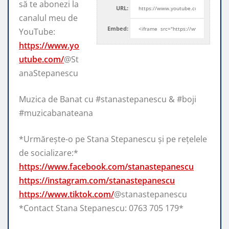
să te abonezi la
URL:
canalul meu de
Embed:
YouTube:
https://www.yo
utube.com/
@St
anaStepanescu
Muzica de
Banat cu #stanastepanescu & #boji
#muzicabanateana
*Urmărește-o pe Stana Stepanescu și pe rețelele
de socializare:*
https://www.facebook.com/stanastepanescu
https://instagram.com/stanastepanescu
https://www.tiktok.com/
@stanastepanescu
*Contact Stana Stepanescu: 0763 705 179*