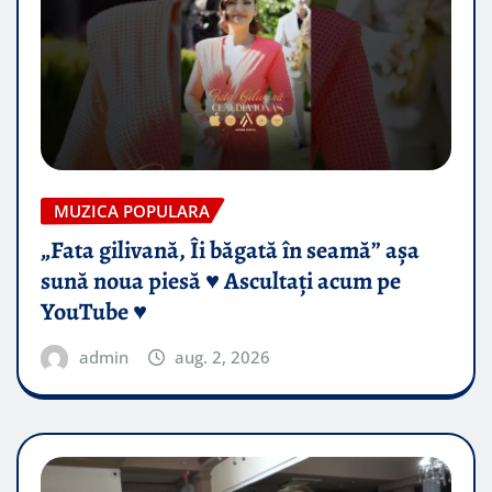
MUZICA POPULARA
„Fata gilivană, Îi băgată în seamă” așa
sună noua piesă ♥️ Ascultați acum pe
YouTube ♥️
admin
aug. 2, 2026