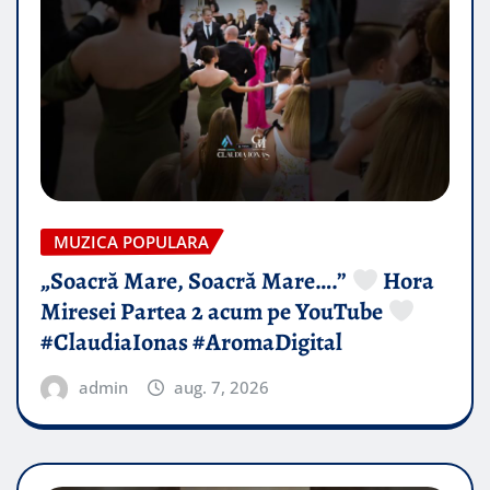
MUZICA POPULARA
„Soacră Mare, Soacră Mare….”
Hora
Miresei Partea 2 acum pe YouTube
#ClaudiaIonas #AromaDigital
admin
aug. 7, 2026