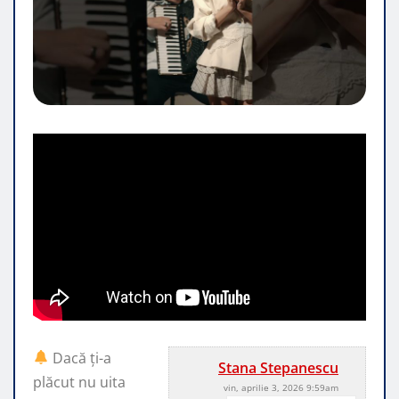
Dacă ți-a
Stana Stepanescu
plăcut nu uita
vin, aprilie 3, 2026 9:59am