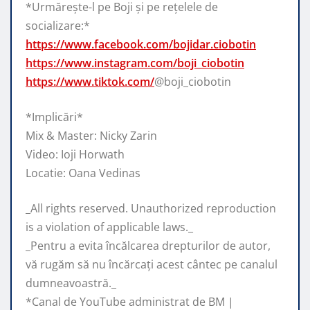
*Urmărește-l pe Boji și pe rețelele de
socializare:*
https://www.facebook.com/bojidar.ciobotin
https://www.instagram.com/boji_ciobotin
https://www.tiktok.com/
@boji_ciobotin
*Implicări*
Mix & Master: Nicky Zarin
Video: Ioji Horwath
Locatie: Oana Vedinas
_All rights reserved. Unauthorized reproduction
is a violation of applicable laws._
_Pentru a evita încălcarea drepturilor de autor,
vă rugăm să nu încărcați acest cântec pe canalul
dumneavoastră._
*Canal de YouTube administrat de BM |