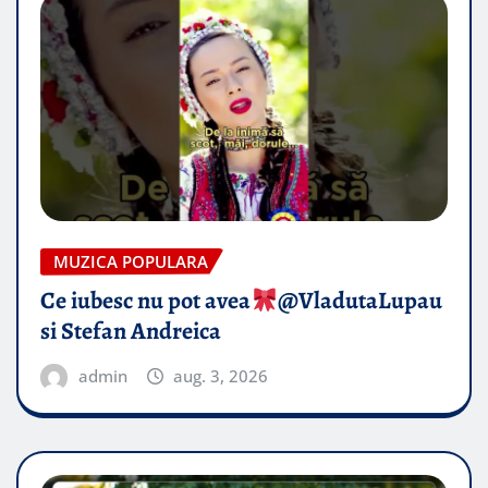
MUZICA POPULARA
Ce iubesc nu pot avea
​@VladutaLupau
si Stefan Andreica
admin
aug. 3, 2026