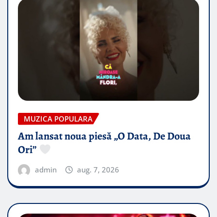
MUZICA POPULARA
Am lansat noua piesă „O Data, De Doua
Ori”
admin
aug. 7, 2026