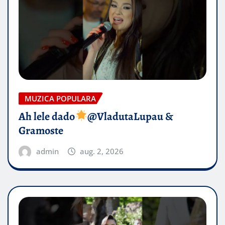
MUZICA POPULARA
Ah lele dado​
@VladutaLupau &
Gramoste
admin
aug. 2, 2026