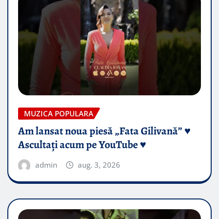
MUZICA POPULARA
Am lansat noua piesă „Fata Gilivană” ♥️
Ascultați acum pe YouTube ♥️
admin
aug. 3, 2026