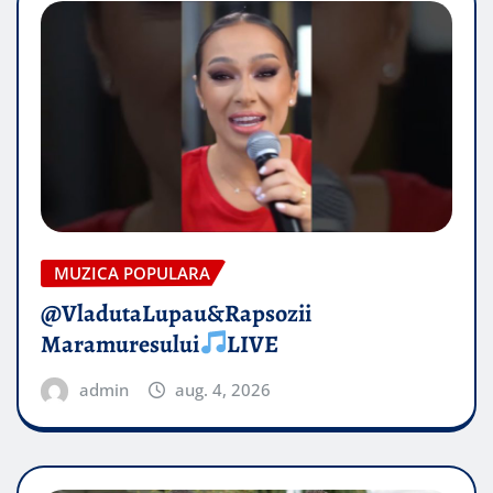
MUZICA POPULARA
@VladutaLupau&Rapsozii
Maramuresului
LIVE
admin
aug. 4, 2026