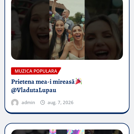
MUZICA POPULARA
Prietena mea-i mireasă​
@VladutaLupau
admin
aug. 7, 2026