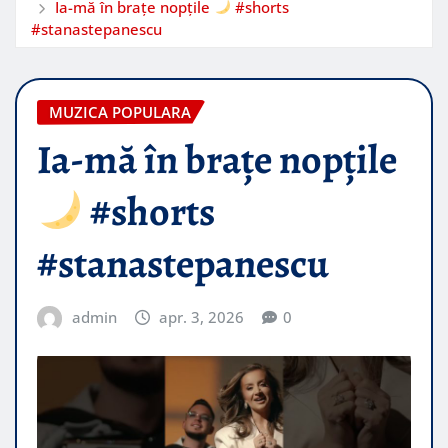
Ia-mă în brațe nopțile
#shorts
#stanastepanescu
MUZICA POPULARA
Ia-mă în brațe nopțile
#shorts
#stanastepanescu
admin
apr. 3, 2026
0