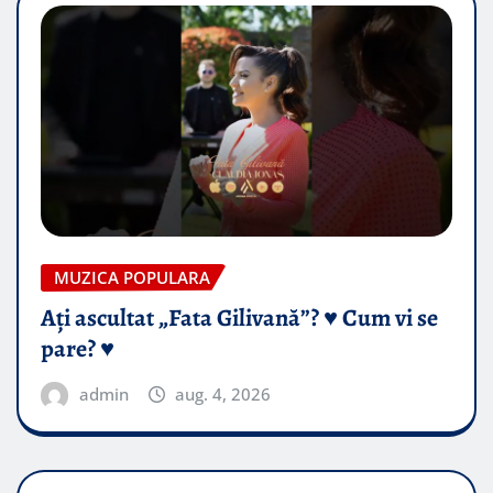
MUZICA POPULARA
Ați ascultat „Fata Gilivană”? ♥️ Cum vi se
pare? ♥️
admin
aug. 4, 2026