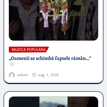
MUZICA POPULARA
„Oamenii se schimbă faptele rămân…”
admin
aug. 1, 2026