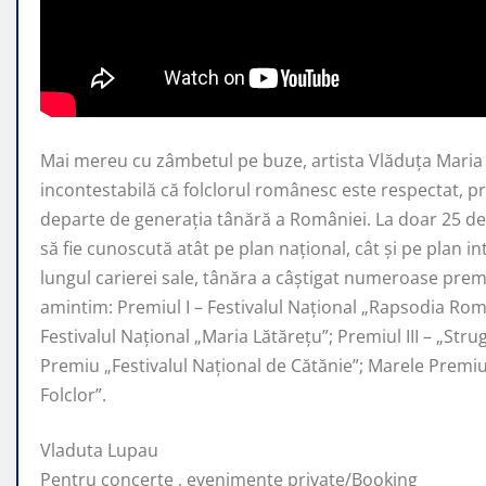
Mai mereu cu zâmbetul pe buze, artista Vlăduța Mari
incontestabilă că folclorul românesc este respectat, 
departe de generaţia tânără a României. La doar 25 de 
să fie cunoscută atât pe plan naţional, cât şi pe plan i
lungul carierei sale, tânăra a câştigat numeroase premi
amintim: Premiul I – Festivalul Național „Rapsodia Rom
Festivalul Național „Maria Lătărețu”; Premiul III – „Str
Premiu „Festivalul Național de Cătănie”; Marele Prem
Folclor”.
Vladuta Lupau
Pentru concerte , evenimente private/Booking