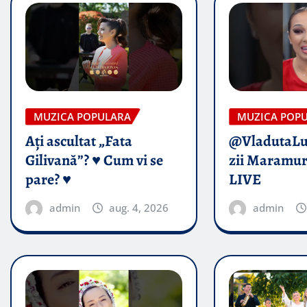
MUZICA POPULARA
MUZICA POP
Ați ascultat „Fata
@VladutaL
Gilivană”? ♥️ Cum vi se
zii Maramur
pare? ♥️
LIVE
admin
aug. 4, 2026
admin