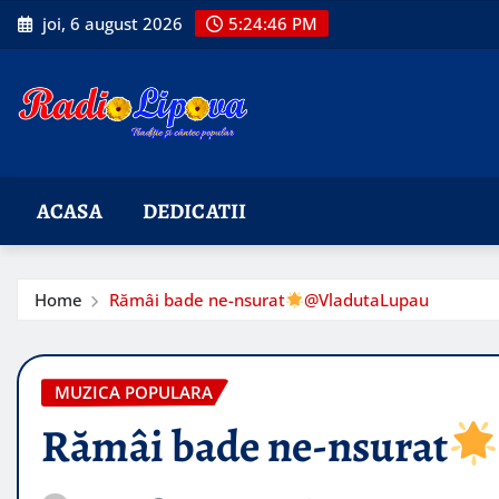
Skip
joi, 6 august 2026
5:24:47 PM
to
content
ACASA
DEDICATII
Home
Rămâi bade ne-nsurat
@VladutaLupau
MUZICA POPULARA
Rămâi bade ne-nsurat