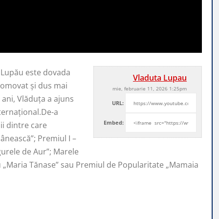
a Lupău este dovada
Vladuta Lupau
promovat şi
dus mai
mie, februarie 11, 2026 1:25pm
ani, Vlăduța a ajuns
URL:
nternaţional.De-a
Embed:
i dintre care
ânească”; Premiul I –
ugurele de Aur”; Marele
iu „Maria Tănase” sau Premiul de Popularitate „Mamaia