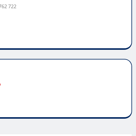
762 722
o