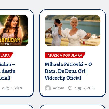
ULARA
MUZICA POPULARA
rudan –
Mihaela Petrovici – O
 destin
Data, De Doua Ori |
icial]
Videoclip Oficial
aug. 5, 2026
admin
aug. 5, 2026