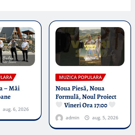
ULARA
MUZICA POPULARA
a – Măi
Noua Piesă, Noua
oane
Formulă, Noul Proiect
Vineri Ora 17:00
aug. 6, 2026
admin
aug. 5, 2026