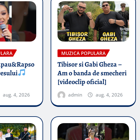
ULARA
MUZICA POPULARA
upau&Rapso
Tibisor si Gabi Gheza –
esului
Am o banda de smecheri
[videoclip oficial]
aug. 4, 2026
admin
aug. 4, 2026