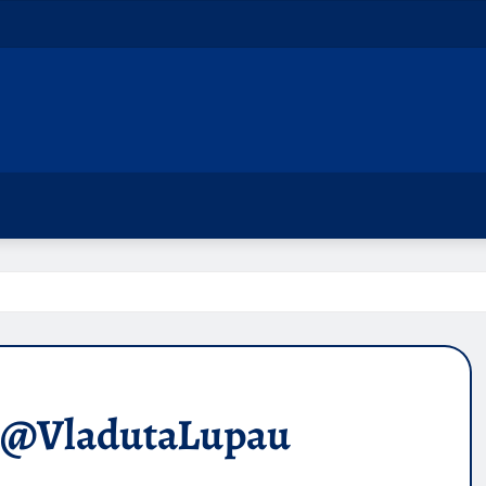
@VladutaLupau