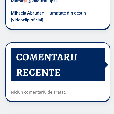
Mama
@VladutaLupau
Mihaela Abrudan – Jumatate din destin
[videoclip oficial]
COMENTARII
RECENTE
Niciun comentariu de arătat.