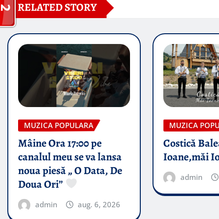
RELATED STORY
MUZICA POPULARA
MUZICA POP
Mâine Ora 17:00 pe
Costică Bale
canalul meu se va lansa
Ioane,măi I
noua piesă „ O Data, De
admin
Doua Ori”
admin
aug. 6, 2026