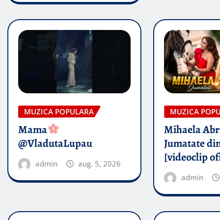
MUZICA POPULARA
MUZICA POP
Mama
Mihaela Ab
@VladutaLupau
Jumatate din
[videoclip of
admin
aug. 5, 2026
admin