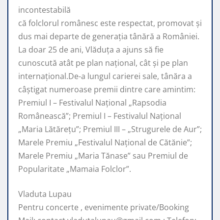
incontestabilă
că folclorul românesc este respectat, promovat şi
dus mai departe de generaţia tânără a României.
La doar 25 de ani, Vlăduța a ajuns să fie
cunoscută atât pe plan naţional, cât şi pe plan
internaţional.De-a lungul carierei sale, tânăra a
câştigat numeroase premii dintre care amintim:
Premiul I – Festivalul Național „Rapsodia
Românească”; Premiul I – Festivalul Național
„Maria Lătărețu”; Premiul III – „Strugurele de Aur”;
Marele Premiu „Festivalul Național de Cătănie”;
Marele Premiu „Maria Tănase” sau Premiul de
Popularitate „Mamaia Folclor”.
Vladuta Lupau
Pentru concerte , evenimente private/Booking