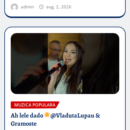
admin
aug. 2, 2026
MUZICA POPULARA
Ah lele dado​
@VladutaLupau &
Gramoste