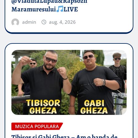
@VladutaLupau&Rapsozii
Maramuresului
LIVE
admin
aug. 4, 2026
MUZICA POPULARA
Tibisor si Gabi Gheza – Am o banda de