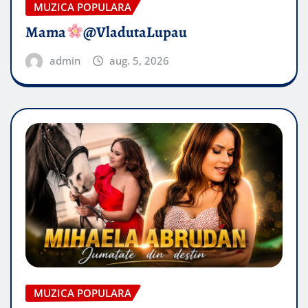
MUZICA POPULARA
Mama
@VladutaLupau
admin
aug. 5, 2026
MUZICA POPULARA