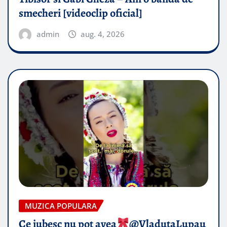
smecheri [videoclip oficial]
admin
aug. 4, 2026
MUZICA POPULARA
Ce iubesc nu pot avea
​@VladutaLupau