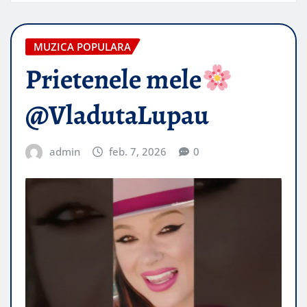
MUZICA POPULARA
Prietenele mele
@VladutaLupau​
admin
feb. 7, 2026
0