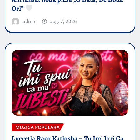
Ori”
admin
aug. 7, 2026
MUZICA POPULARA
Lucretia Racu Katiusha – Tu Imi Juri Ca