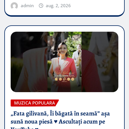
admin
aug. 2, 2026
MUZICA POPULARA
„Fata gilivană, Îi băgată în seamă” așa
sună noua piesă ♥️ Ascultați acum pe