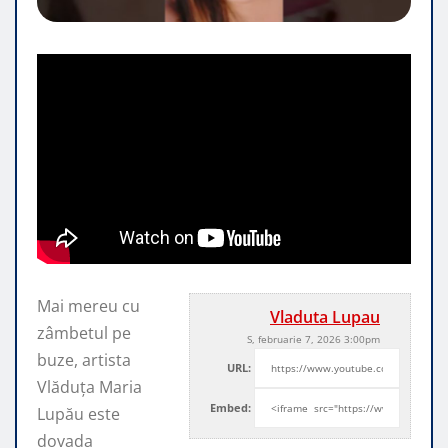
Mai mereu cu
Vladuta Lupau
zâmbetul pe
S, februarie 7, 2026 3:00pm
buze, artista
URL:
Vlăduța Maria
Embed:
Lupău este
dovada