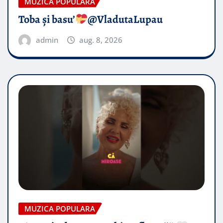
MUZICA POPULARA
Toba și basu’
@VladutaLupau
admin
aug. 8, 2026
MUZICA POPULARA