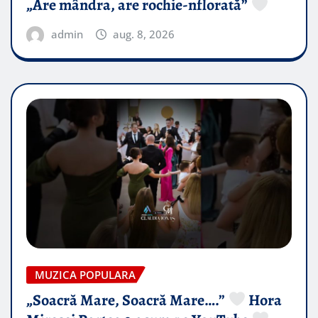
„Are mândra, are rochie-nflorată”
admin
aug. 8, 2026
MUZICA POPULARA
„Soacră Mare, Soacră Mare….”
Hora