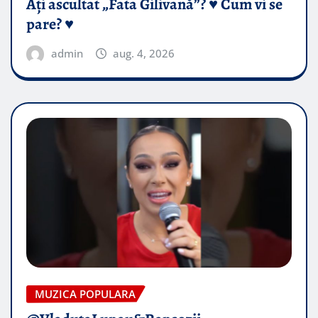
Ați ascultat „Fata Gilivană”? ♥️ Cum vi se
pare? ♥️
admin
aug. 4, 2026
MUZICA POPULARA