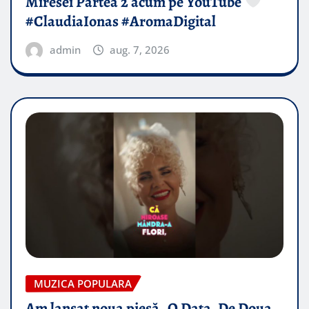
Miresei Partea 2 acum pe YouTube
#ClaudiaIonas #AromaDigital
admin
aug. 7, 2026
MUZICA POPULARA
Am lansat noua piesă „O Data, De Doua