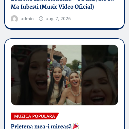
Ma Iubesti (Music Video Oficial)
admin
aug. 7, 2026
MUZICA POPULARA
Prietena mea-i mireasă​