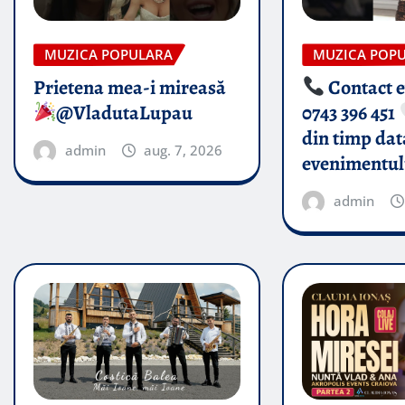
MUZICA POPULARA
MUZICA POP
Prietena mea-i mireasă​
Contact 
@VladutaLupau
0743 396 451
din timp dat
admin
aug. 7, 2026
evenimentul
admin