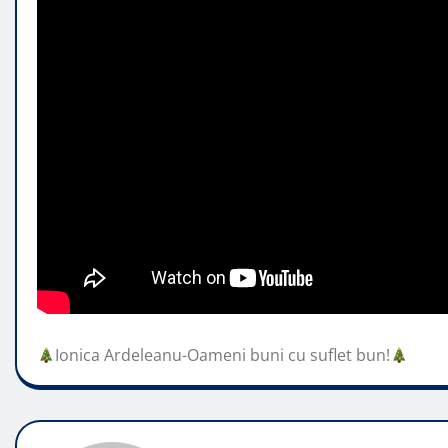
Ionica Ardeleanu-Oameni buni cu suflet bun!