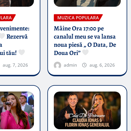
ULARA
MUZICA POPULARA
evenimente:
Mâine Ora 17:00 pe
Rezervă
canalul meu se va lansa
a
noua piesă „ O Data, De
ui tău!
Doua Ori”
aug. 7, 2026
admin
aug. 6, 2026