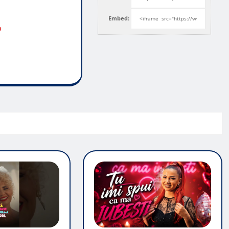
Embed:
o