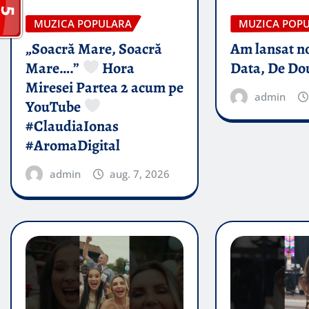
MUZICA POPULARA
MUZICA POP
„Soacră Mare, Soacră
Am lansat n
Mare….”
Hora
Data, De Do
Miresei Partea 2 acum pe
admin
YouTube
#ClaudiaIonas
#AromaDigital
admin
aug. 7, 2026