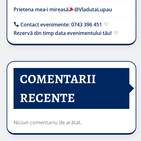
Prietena mea-i mireasă​
@VladutaLupau
Contact evenimente: 0743 396 451
Rezervă din timp data evenimentului tău!
COMENTARII
RECENTE
Niciun comentariu de arătat.