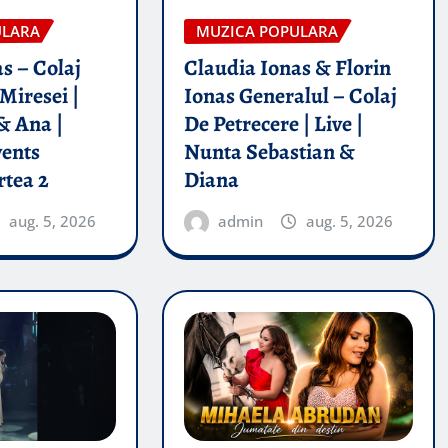
ULARA
MUZICA POPULARA
s – Colaj
Claudia Ionas & Florin
Miresei |
Ionas Generalul – Colaj
& Ana |
De Petrecere | Live |
vents
Nunta Sebastian &
rtea 2
Diana
aug. 5, 2026
admin
aug. 5, 2026