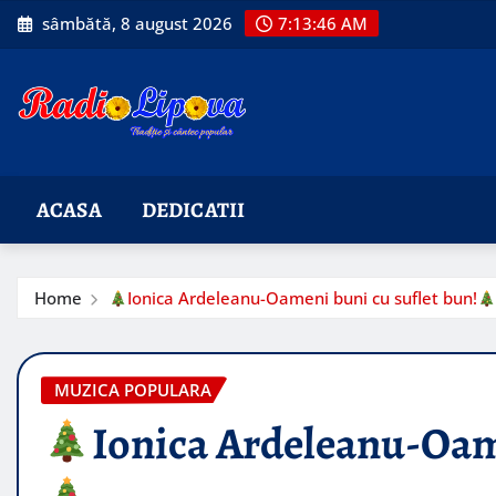
Skip
sâmbătă, 8 august 2026
7:13:47 AM
to
content
ACASA
DEDICATII
Home
Ionica Ardeleanu-Oameni buni cu suflet bun!
MUZICA POPULARA
Ionica Ardeleanu-Oame