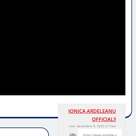
IONICA ARDELEANU
OFFICIAL!!
mar, decembrie 9, 2025 3:17am
URL: