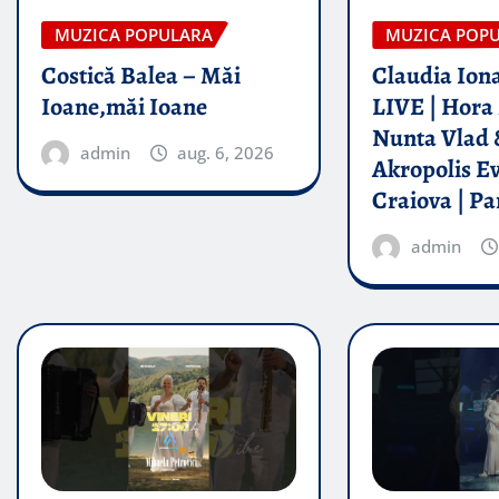
MUZICA POPULARA
MUZICA POP
Costică Balea – Măi
Claudia Iona
Ioane,măi Ioane
LIVE | Hora 
Nunta Vlad 
admin
aug. 6, 2026
Akropolis E
Craiova | Pa
admin