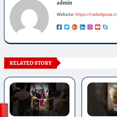
admin
Website:
https://radiolipova.r
RELATED STORY