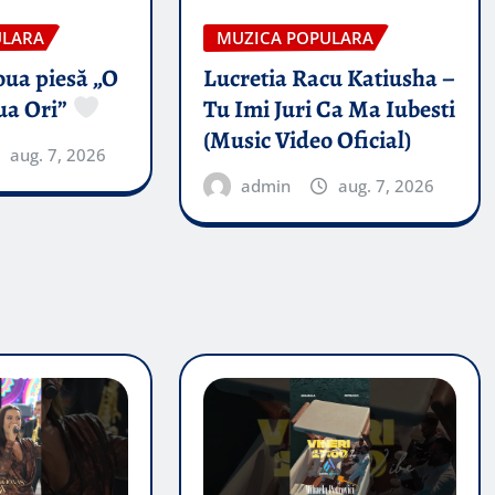
ULARA
MUZICA POPULARA
oua piesă „O
Lucretia Racu Katiusha –
ua Ori”
Tu Imi Juri Ca Ma Iubesti
(Music Video Oficial)
aug. 7, 2026
admin
aug. 7, 2026