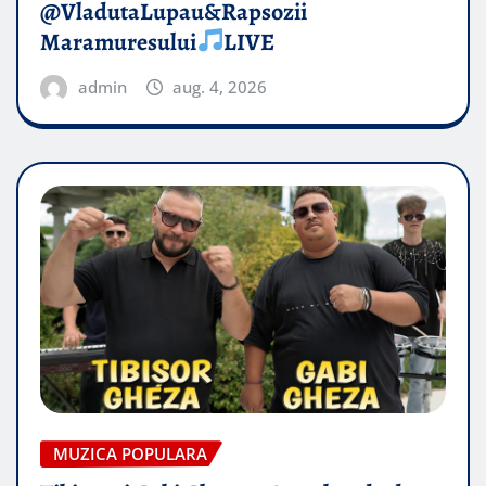
@VladutaLupau&Rapsozii
Maramuresului
LIVE
admin
aug. 4, 2026
MUZICA POPULARA