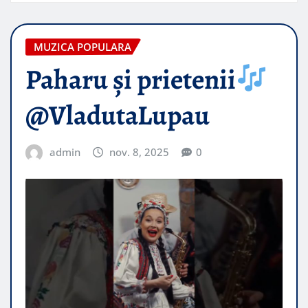
MUZICA POPULARA
Paharu și prietenii
@VladutaLupau
admin
nov. 8, 2025
0