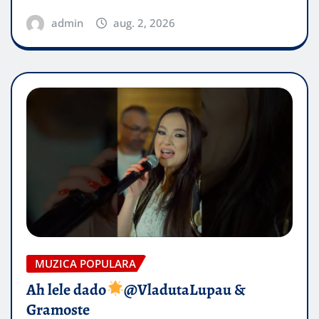
admin
aug. 2, 2026
MUZICA POPULARA
Ah lele dado​
@VladutaLupau &
Gramoste