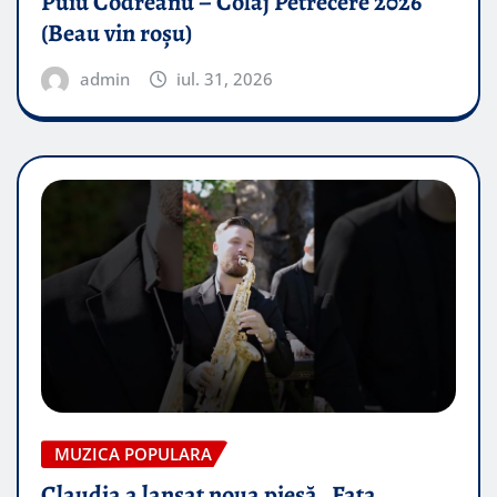
Puiu Codreanu – Colaj Petrecere 2026
(Beau vin roșu)
admin
iul. 31, 2026
MUZICA POPULARA
Claudia a lansat noua piesă „Fata