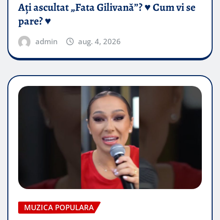
Ați ascultat „Fata Gilivană”? ♥️ Cum vi se
pare? ♥️
admin
aug. 4, 2026
MUZICA POPULARA