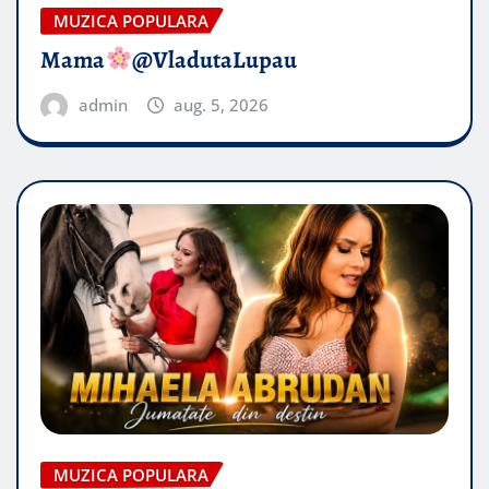
MUZICA POPULARA
Mama
@VladutaLupau
admin
aug. 5, 2026
MUZICA POPULARA