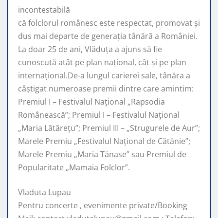
incontestabilă
că folclorul românesc este respectat, promovat şi
dus mai departe de generaţia tânără a României.
La doar 25 de ani, Vlăduța a ajuns să fie
cunoscută atât pe plan naţional, cât şi pe plan
internaţional.De-a lungul carierei sale, tânăra a
câştigat numeroase premii dintre care amintim:
Premiul I – Festivalul Național „Rapsodia
Românească”; Premiul I – Festivalul Național
„Maria Lătărețu”; Premiul III – „Strugurele de Aur”;
Marele Premiu „Festivalul Național de Cătănie”;
Marele Premiu „Maria Tănase” sau Premiul de
Popularitate „Mamaia Folclor”.
Vladuta Lupau
Pentru concerte , evenimente private/Booking