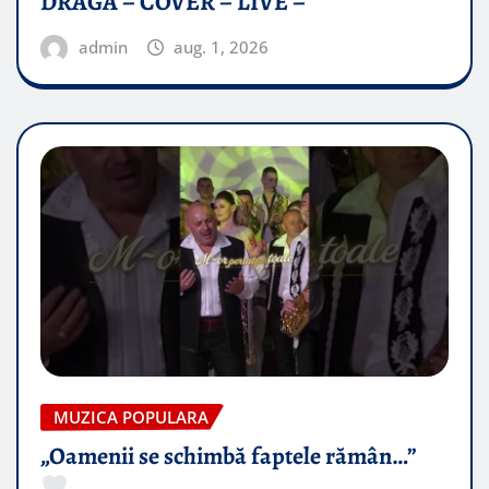
DRAGĂ – COVER – LIVE –
admin
aug. 1, 2026
MUZICA POPULARA
„Oamenii se schimbă faptele rămân…”