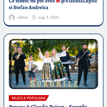
Ce iubesc nu pot avea
​@VladutaLupau
si Stefan Andreica
admin
aug. 3, 2026
MUZICA POPULARA
Roxana & Claudia Puican – Surorile