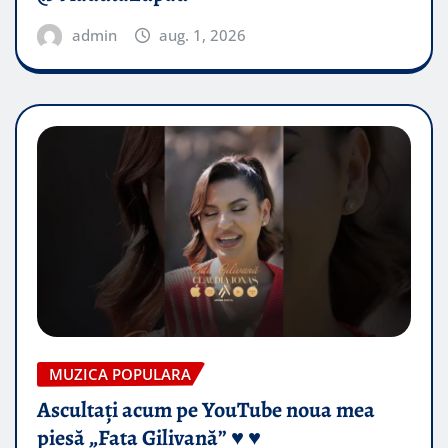
admin
aug. 1, 2026
MUZICA POPULARA
Ascultați acum pe YouTube noua mea
piesă „Fata Gilivană” ♥️ ♥️