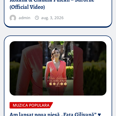
(Official Video)
admin
aug. 3, 2026
MUZICA POPULARA
Am lansat noua piesă „Fata Gilivană” ♥️