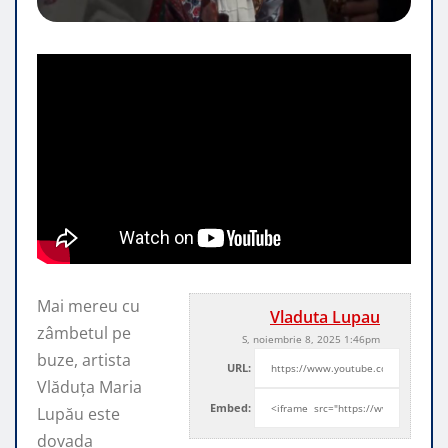
Mai mereu cu
Vladuta Lupau
zâmbetul pe
S, noiembrie 8, 2025 1:46pm
buze, artista
URL:
Vlăduța Maria
Embed:
Lupău este
dovada