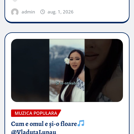
admin
aug. 1, 2026
MUZICA POPULARA
Cum e omul e și-o floare
@VladutaLupau