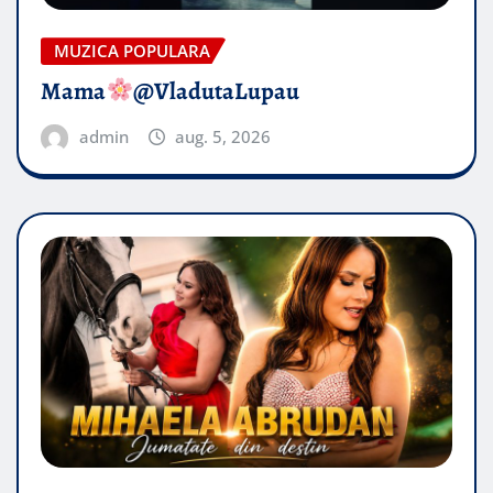
MUZICA POPULARA
Mama
@VladutaLupau
admin
aug. 5, 2026