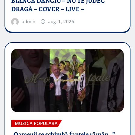
BIANCA DANCIU – NU TE JUDEC
DRAGĂ – COVER – LIVE –
admin
aug. 1, 2026
MUZICA POPULARA
„Oamenii se schimbă faptele rămân…”