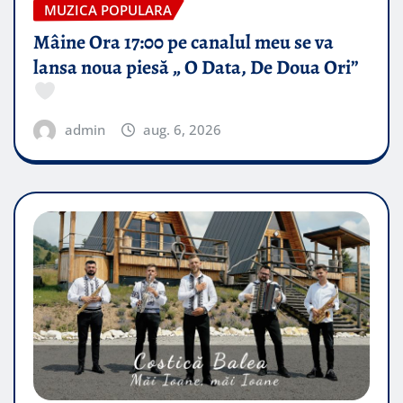
MUZICA POPULARA
Mâine Ora 17:00 pe canalul meu se va
lansa noua piesă „ O Data, De Doua Ori”
admin
aug. 6, 2026