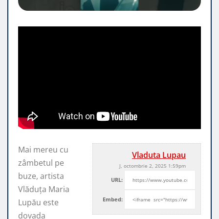
Mai mereu cu
Vladuta Lupau
zâmbetul pe
J, octombrie 2, 2025 1:59pm
buze, artista
URL:
Vlăduța Maria
Embed:
Lupău este
dovada