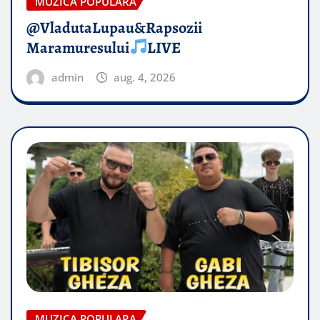
MUZICA POPULARA
@VladutaLupau&Rapsozii
Maramuresului
LIVE
admin
aug. 4, 2026
MUZICA POPULARA