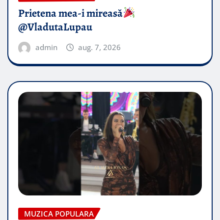
Prietena mea-i mireasă​
@VladutaLupau
admin
aug. 7, 2026
MUZICA POPULARA