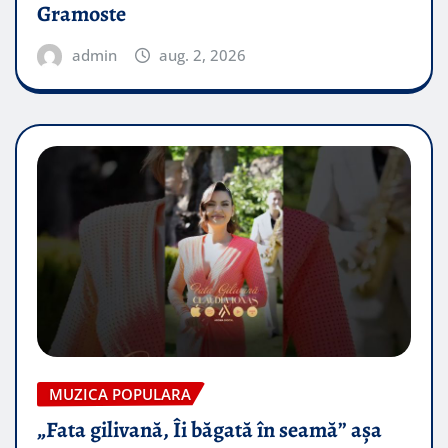
Gramoste
admin
aug. 2, 2026
MUZICA POPULARA
„Fata gilivană, Îi băgată în seamă” așa