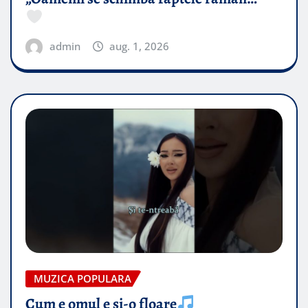
admin
aug. 1, 2026
MUZICA POPULARA
Cum e omul e și-o floare