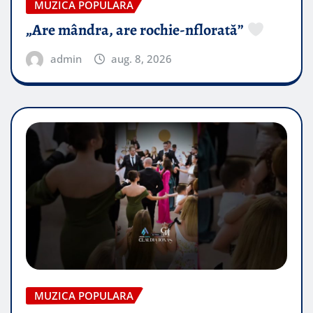
MUZICA POPULARA
„Are mândra, are rochie-nflorată”
admin
aug. 8, 2026
MUZICA POPULARA