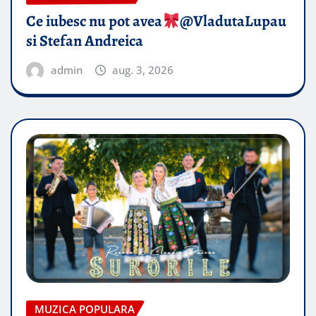
Ce iubesc nu pot avea
​@VladutaLupau
si Stefan Andreica
admin
aug. 3, 2026
MUZICA POPULARA