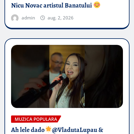
Nicu Novac artistul Banatului
admin
aug. 2, 2026
MUZICA POPULARA
Ah lele dado​
@VladutaLupau &