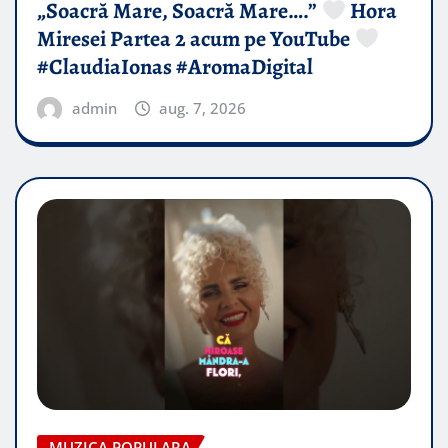
„Soacră Mare, Soacră Mare….”
Hora
Miresei Partea 2 acum pe YouTube
#ClaudiaIonas #AromaDigital
admin
aug. 7, 2026
MUZICA POPULARA