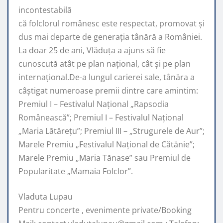
incontestabilă
că folclorul românesc este respectat, promovat şi
dus mai departe de generaţia tânără a României.
La doar 25 de ani, Vlăduța a ajuns să fie
cunoscută atât pe plan naţional, cât şi pe plan
internaţional.De-a lungul carierei sale, tânăra a
câştigat numeroase premii dintre care amintim:
Premiul I – Festivalul Național „Rapsodia
Românească”; Premiul I – Festivalul Național
„Maria Lătărețu”; Premiul III – „Strugurele de Aur”;
Marele Premiu „Festivalul Național de Cătănie”;
Marele Premiu „Maria Tănase” sau Premiul de
Popularitate „Mamaia Folclor”.
Vladuta Lupau
Pentru concerte , evenimente private/Booking