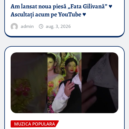
Am lansat noua piesă „Fata Gilivană” ♥️
Ascultați acum pe YouTube ♥️
admin
aug. 3, 2026
MUZICA POPULARA