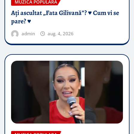
MUZICA POPULARA
Ați ascultat „Fata Gilivană”? ♥️ Cum vi se
pare? ♥️
admin
aug. 4, 2026