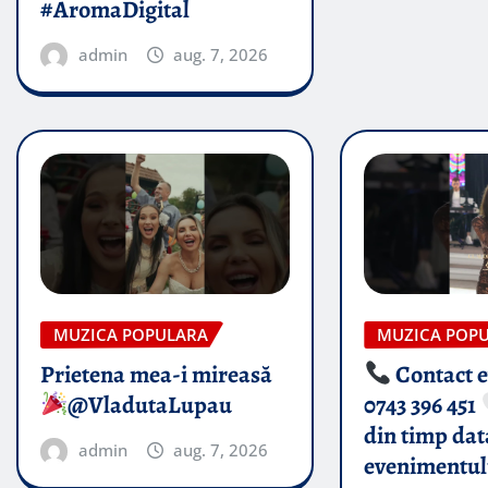
#AromaDigital
admin
aug. 7, 2026
MUZICA POPULARA
MUZICA POP
Prietena mea-i mireasă​
Contact 
@VladutaLupau
0743 396 451
din timp dat
admin
aug. 7, 2026
evenimentul