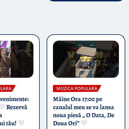
ULARA
MUZICA POPULARA
evenimente:
Mâine Ora 17:00 pe
Rezervă
canalul meu se va lansa
a
noua piesă „ O Data, De
ui tău!
Doua Ori”