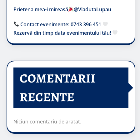
Prietena mea-i mireasă​
@VladutaLupau
Contact evenimente: 0743 396 451
Rezervă din timp data evenimentului tău!
COMENTARII
RECENTE
Niciun comentariu de arătat.