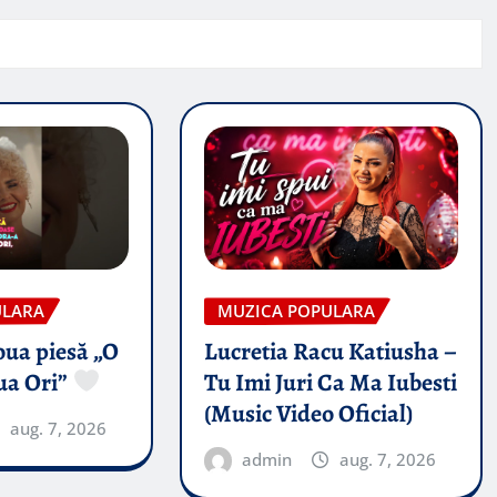
ULARA
MUZICA POPULARA
oua piesă „O
Lucretia Racu Katiusha –
ua Ori”
Tu Imi Juri Ca Ma Iubesti
(Music Video Oficial)
aug. 7, 2026
admin
aug. 7, 2026