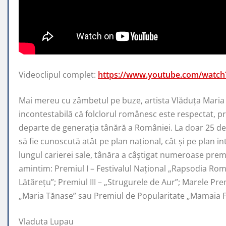
Videoclipul complet:
https://www.youtube.com/watc
Mai mereu cu zâmbetul pe buze, artista Vlăduța Mari
incontestabilă că folclorul
românesc este respectat, p
departe de generaţia tânără a României. La doar 25 de 
să fie cunoscută atât pe plan naţional, cât şi pe plan i
lungul carierei sale, tânăra a câştigat numeroase premi
amintim: Premiul I – Festivalul Național „Rapsodia Rom
Lătărețu”; Premiul III – „Strugurele de Aur”; Marele Pr
„Maria Tănase” sau Premiul de Popularitate „Mamaia Fo
Vladuta Lupau