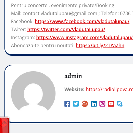
Pentru concerte , evenimente private/Booking
Mail: contact.vladutalupau@gmail.com ; Telefon: 0736 
Facebook:
https://www.facebook.com/vladutalupau/
Twiter:
https://twitter.com/VladutaLupau/
Instagram:
https://www.instagram.com/vladutalupau/
Aboneaza-te pentru noutati:
https://bit.ly/2TYaZhn
admin
Website:
https://radiolipova.r