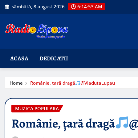
Skip
sâmbătă, 8 august 2026
6:14:54 AM
to
content
ACASA
DEDICATII
Home
Românie, țară dragă
@VladutaLupau
MUZICA POPULARA
Românie, țară dragă
@