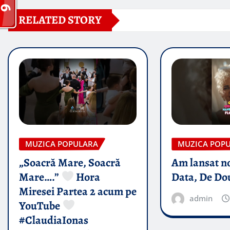
RELATED STORY
MUZICA POPULARA
MUZICA POP
„Soacră Mare, Soacră
Am lansat n
Mare….”
Hora
Data, De Do
Miresei Partea 2 acum pe
admin
YouTube
#ClaudiaIonas