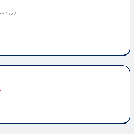
762 722
o