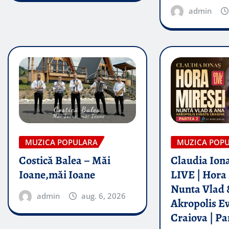
admin
MUZICA POPULARA
MUZICA POP
Costică Balea – Măi
Claudia Iona
Ioane,măi Ioane
LIVE | Hora 
Nunta Vlad 
admin
aug. 6, 2026
Akropolis E
Craiova | Pa