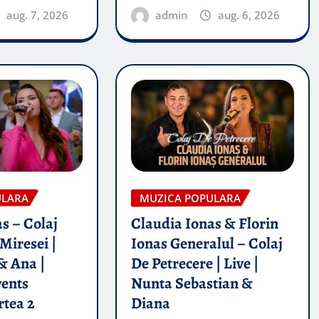
aug. 7, 2026
admin
aug. 6, 2026
ULARA
MUZICA POPULARA
s – Colaj
Claudia Ionas & Florin
Miresei |
Ionas Generalul – Colaj
& Ana |
De Petrecere | Live |
vents
Nunta Sebastian &
rtea 2
Diana