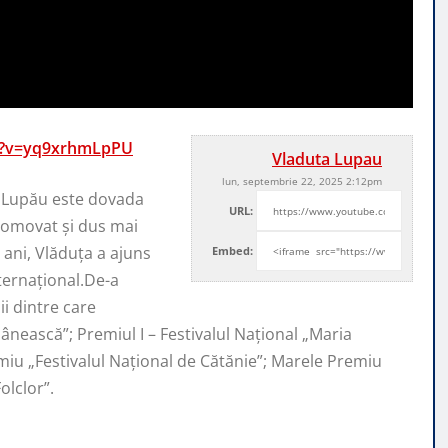
h?v=yq9xrhmLpPU
Vladuta Lupau
lun, septembrie 22, 2025 2:12pm
a Lupău este dovada
URL:
romovat şi dus mai
ani, Vlăduța a ajuns
Embed:
nternaţional.De-a
i dintre care
ânească”; Premiul I – Festivalul Național „Maria
emiu „Festivalul Național de Cătănie”; Marele Premiu
lclor”.