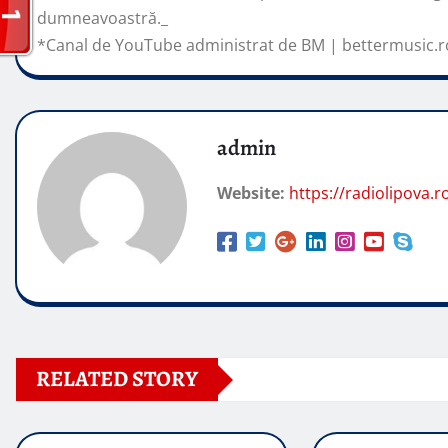
dumneavoastră._
*Canal de YouTube administrat de BM | bettermusic.r
admin
Website:
https://radiolipova.r
RELATED STORY