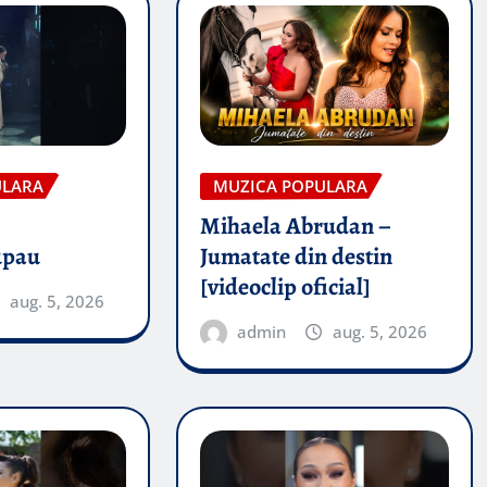
ULARA
MUZICA POPULARA
Mihaela Abrudan –
upau
Jumatate din destin
[videoclip oficial]
aug. 5, 2026
admin
aug. 5, 2026