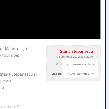
a – Mândro ești
Stana Stepanescu
e YouTube:
S, septembrie 20, 2025 6:29am
URL:
 Stana Stepanescu și
Embed:
anescu
na
cializare:*