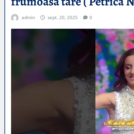
frumoasă tare ( Petrica Ni
admin
sept. 20, 2025
0