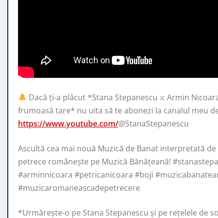
Dacă ți-a plăcut *Stana Stepanescu 𝚡 Armin Nicoar
frumoasă tare* nu uita să te abonezi la
canalul meu d
https://www.youtube.com/
@StanaStepanescu
Ascultă cea mai nouă Muzică de Banat interpretată de
petrece românește pe Muzică Bănățeană! #stanastep
#arminnicoara #petricanicoara #boji #muzicabanatea
#muzicaromaneascadepetrecere
*Urmărește-o pe Stana Stepanescu și pe rețelele de so