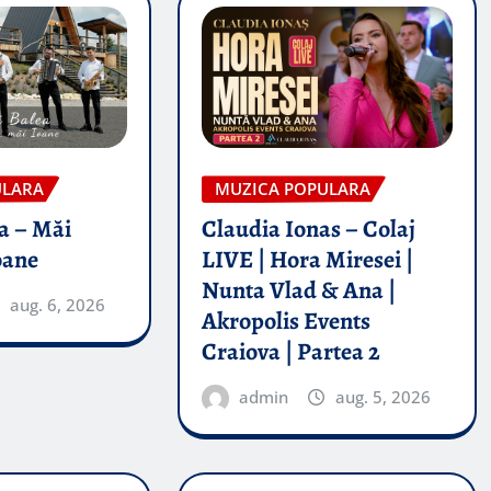
ULARA
MUZICA POPULARA
a – Măi
Claudia Ionas – Colaj
oane
LIVE | Hora Miresei |
Nunta Vlad & Ana |
aug. 6, 2026
Akropolis Events
Craiova | Partea 2
admin
aug. 5, 2026