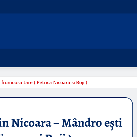
rumoasă tare ( Petrica Nicoara si Boji )
in Nicoara – Mândro ești