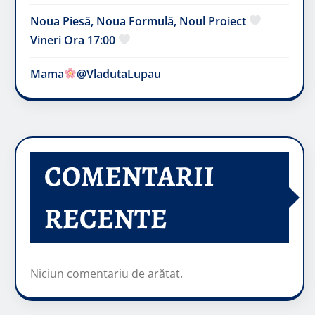
Noua Piesă, Noua Formulă, Noul Proiect
Vineri Ora 17:00
Mama
@VladutaLupau
COMENTARII
RECENTE
Niciun comentariu de arătat.