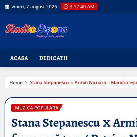
Skip
vineri, 7 august 2026
3:17:41 AM
to
content
ACASA
DEDICATII
Home
Stana Stepanescu 𝚡 Armin Nicoara – Mândro ești f
MUZICA POPULARA
Stana Stepanescu 𝚡 Arm