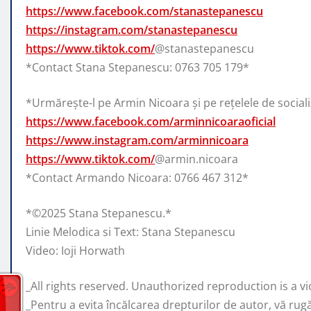
https://www.facebook.com/stanastepanescu
https://instagram.com/stanastepanescu
https://www.tiktok.com/
@stanastepanescu
*Contact Stana Stepanescu: 0763 705 179*
*Urmărește-l pe Armin Nicoara și pe rețelele de social
https://www.facebook.com/arminnicoaraoficial
https://www.instagram.com/arminnicoara
https://www.tiktok.com/
@armin.nicoara
*Contact Armando Nicoara: 0766 467 312*
*©️2025 Stana Stepanescu.*
Linie Melodica si Text: Stana Stepanescu
Video: Ioji Horwath
_All rights reserved. Unauthorized reproduction is a vio
_Pentru a evita încălcarea drepturilor de autor, vă rug