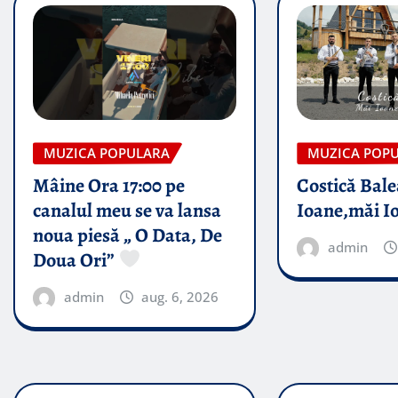
MUZICA POPULARA
MUZICA POP
Mâine Ora 17:00 pe
Costică Bale
canalul meu se va lansa
Ioane,măi I
noua piesă „ O Data, De
admin
Doua Ori”
admin
aug. 6, 2026