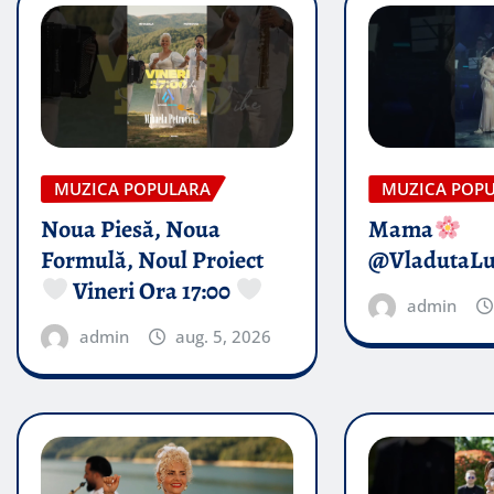
MUZICA POPULARA
MUZICA POP
Noua Piesă, Noua
Mama
Formulă, Noul Proiect
@VladutaL
Vineri Ora 17:00
admin
admin
aug. 5, 2026