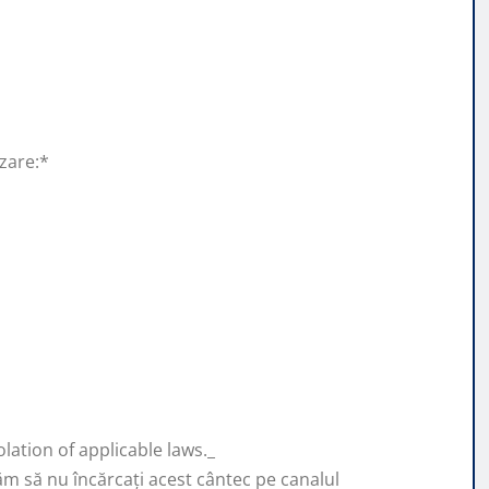
izare:*
lation of applicable laws._
ăm să nu încărcați acest cântec pe canalul