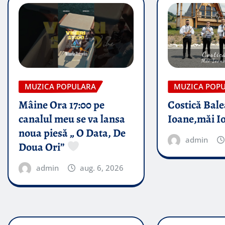
MUZICA POPULARA
MUZICA POP
Mâine Ora 17:00 pe
Costică Bale
canalul meu se va lansa
Ioane,măi I
noua piesă „ O Data, De
admin
Doua Ori”
admin
aug. 6, 2026