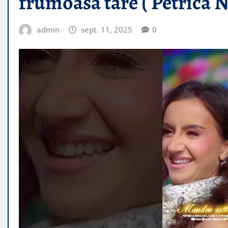
frumoasă tare ( Petrica Ni
admin
sept. 11, 2025
0