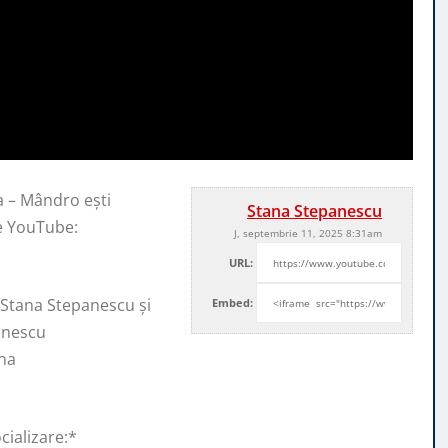
a – Mândro ești
Stana Stepanescu
e YouTube:
J, septembrie 11, 2025 8:31am
URL:
 Stana Stepanescu și
Embed:
anescu
na
cializare:*