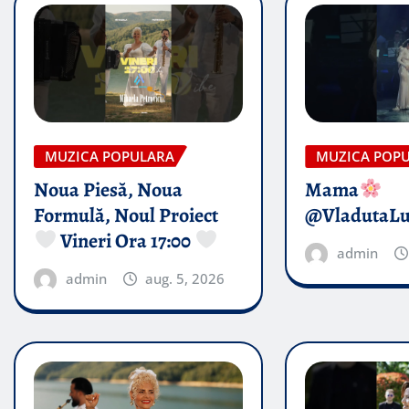
MUZICA POPULARA
MUZICA POP
Noua Piesă, Noua
Mama
Formulă, Noul Proiect
@VladutaL
Vineri Ora 17:00
admin
admin
aug. 5, 2026