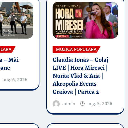
ULARA
MUZICA POPULARA
a – Măi
Claudia Ionas – Colaj
oane
LIVE | Hora Miresei |
Nunta Vlad & Ana |
aug. 6, 2026
Akropolis Events
Craiova | Partea 2
admin
aug. 5, 2026