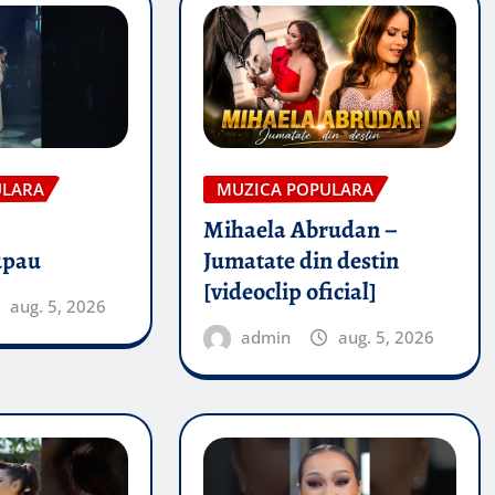
ULARA
MUZICA POPULARA
Mihaela Abrudan –
upau
Jumatate din destin
[videoclip oficial]
aug. 5, 2026
admin
aug. 5, 2026