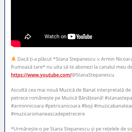
Dacă ți-a plăcut *Stana Stepanescu 𝚡 Armin Nicoar
frumoasă tare* nu uita să te abonezi la
canalul meu d
https://www.youtube.com/
@StanaStepanescu
Ascultă cea mai nouă Muzică de Banat interpretată de
petrece românește pe Muzică Bănățeană! #stanastep
#arminnicoara #petricanicoara #boji #muzicabanatea
#muzicaromaneascadepetrecere
*Urmărește-o pe Stana Stepanescu și pe rețelele de so