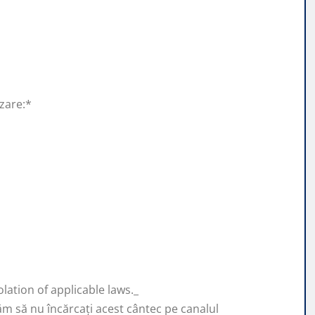
izare:*
lation of applicable laws._
ăm să nu încărcați acest cântec pe canalul