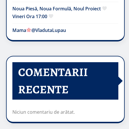
Noua Piesă, Noua Formulă, Noul Proiect
Vineri Ora 17:00
Mama
@VladutaLupau
COMENTARII
RECENTE
Niciun comentariu de arătat.