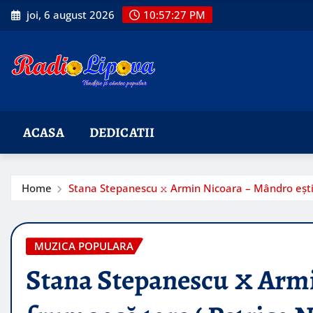
Skip
joi, 6 august 2026
10:57:28 PM
to
content
ACASA
DEDICATII
Home
Stana Stepanescu 𝚡 Armin Nicoara – Mândro ești f
MUZICA POPULARA
Stana Stepanescu 𝚡 Arm