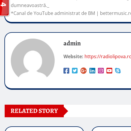
dumneavoastră._
*Canal de YouTube administrat de BM | bettermusic.r
admin
Website:
https://radiolipova.r
RELATED STORY