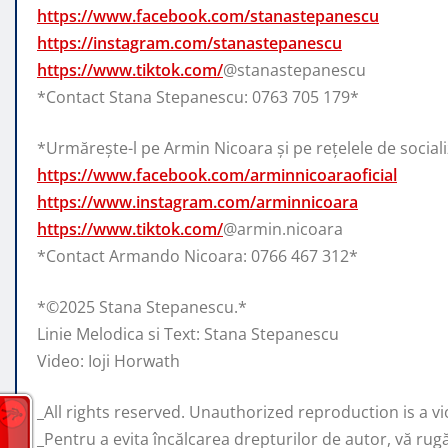
https://www.facebook.com/stanastepanescu
https://instagram.com/stanastepanescu
https://www.tiktok.com/
@stanastepanescu
*Contact Stana Stepanescu: 0763 705 179*
*Urmărește-l pe Armin Nicoara și pe rețelele de social
https://www.facebook.com/arminnicoaraoficial
https://www.instagram.com/arminnicoara
https://www.tiktok.com/
@armin.nicoara
*Contact Armando Nicoara: 0766 467 312*
*©️2025 Stana Stepanescu.*
Linie Melodica si Text: Stana Stepanescu
Video: Ioji Horwath
_All rights reserved. Unauthorized reproduction is a vio
_Pentru a evita încălcarea drepturilor de autor, vă rug