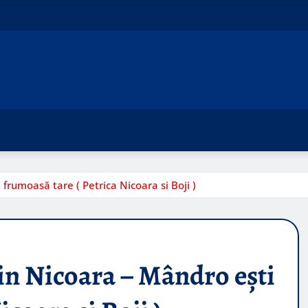
rumoasă tare ( Petrica Nicoara si Boji )
in Nicoara – Mândro ești