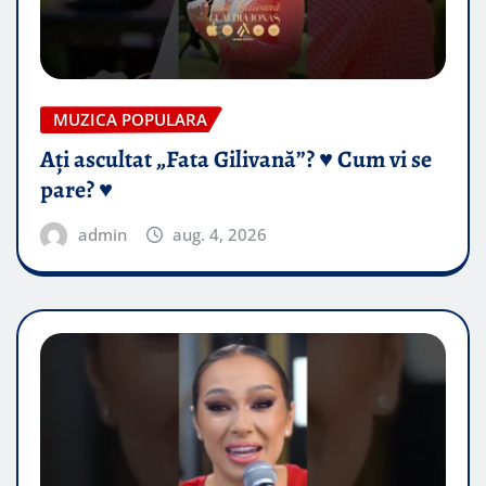
MUZICA POPULARA
Ați ascultat „Fata Gilivană”? ♥️ Cum vi se
pare? ♥️
admin
aug. 4, 2026