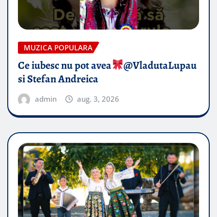
MUZICA POPULARA
Ce iubesc nu pot avea
​@VladutaLupau
si Stefan Andreica
admin
aug. 3, 2026