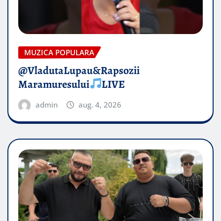
MUZICA POPULARA
@VladutaLupau&Rapsozii
Maramuresului
LIVE
admin
aug. 4, 2026