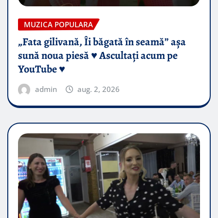
MUZICA POPULARA
„Fata gilivană, Îi băgată în seamă” așa
sună noua piesă ♥️ Ascultați acum pe
YouTube ♥️
admin
aug. 2, 2026