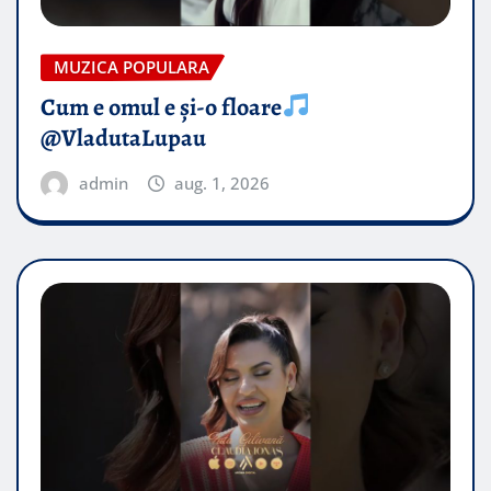
MUZICA POPULARA
Cum e omul e și-o floare
@VladutaLupau
admin
aug. 1, 2026