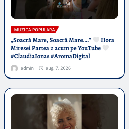
MUZICA POPULARA
„Soacră Mare, Soacră Mare….”
Hora
Miresei Partea 2 acum pe YouTube
#ClaudiaIonas #AromaDigital
admin
aug. 7, 2026