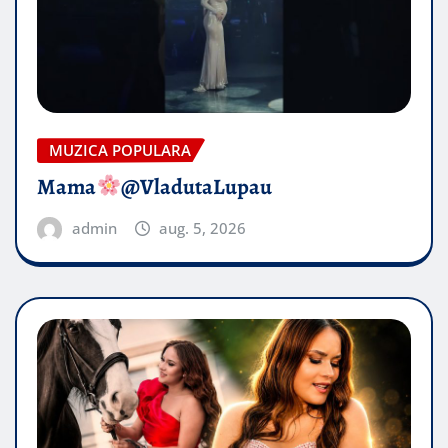
MUZICA POPULARA
Mama
@VladutaLupau
admin
aug. 5, 2026