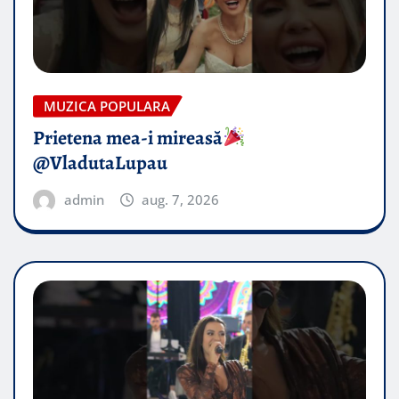
MUZICA POPULARA
Prietena mea-i mireasă​
@VladutaLupau
admin
aug. 7, 2026