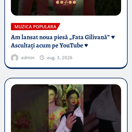
MUZICA POPULARA
Am lansat noua piesă „Fata Gilivană” ♥️
Ascultați acum pe YouTube ♥️
admin
aug. 3, 2026