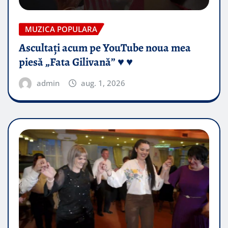
MUZICA POPULARA
Ascultați acum pe YouTube noua mea
piesă „Fata Gilivană” ♥️ ♥️
admin
aug. 1, 2026