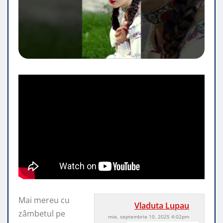
Mai mereu cu
Vladuta Lupau
zâmbetul pe
mie, septembrie 10, 2025 4:02pm