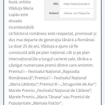
buze, artista
URL:
Vlăduța Maria
Embed:
Lupău este
dovada
incontestabilă
că folclorul românesc este respectat, promovat şi
dus mai departe de generaţia tânără a României.
La doar 25 de ani, Vlăduța a ajuns să fie
cunoscută atât pe plan naţional, cât şi pe plan
internaţional.De-a lungul carierei sale, tânăra a
câştigat numeroase premii dintre care amintim:
Premiul I – Festivalul Național „Rapsodia
Românească”; Premiul I – Festivalul Național
„Maria Lătărețu”; Premiul III – „Strugurele de Aur”;
Marele Premiu „Festivalul Național de Cătănie”;
Marele Premiu „Maria Tănase” sau Premiul de
Popularitate „Mamaia Folclor”.