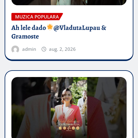
MUZICA POPULARA
Ah lele dado​
@VladutaLupau &
Gramoste
admin
aug. 2, 2026