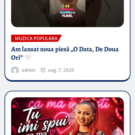
MUZICA POPULARA
Am lansat noua piesă „O Data, De Doua
Ori”
admin
aug. 7, 2026