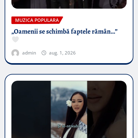
MUZICA POPULARA
„Oamenii se schimbă faptele rămân…”
admin
aug. 1, 2026