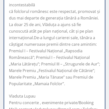
incontestabilă
că folclorul românesc este respectat, promovat şi
dus mai departe de generaţia tânără a României.
La doar 25 de ani, Vlăduța a ajuns să fie
cunoscută atât pe plan naţional, cât şi pe plan
internaţional.De-a lungul carierei sale, tânăra a
câştigat numeroase premii dintre care amintim:
Premiul I – Festivalul Național „Rapsodia
Românească”; Premiul I – Festivalul Național
„Maria Lătărețu”; Premiul III – „Strugurele de Aur”;
Marele Premiu „Festivalul Național de Cătănie”;
Marele Premiu „Maria Tănase” sau Premiul de
Popularitate „Mamaia Folclor”.
Vladuta Lupau
Pentru concerte , evenimente private/Booking