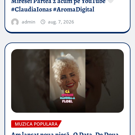
Miresei Partea 2 acum pe YouTube
#ClaudiaIonas #AromaDigital
admin
aug. 7, 2026
MUZICA POPULARA
Am lansat noua piesă „O Data, De Doua