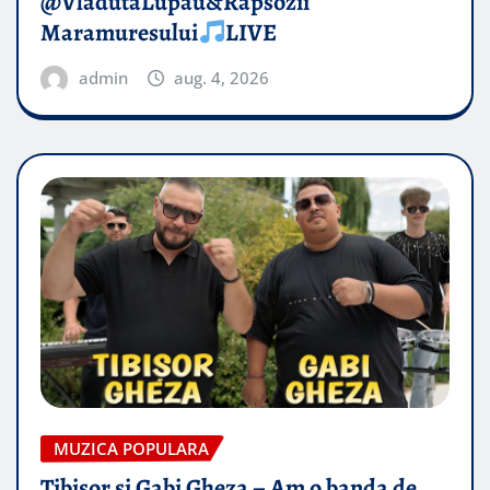
@VladutaLupau&Rapsozii
Maramuresului
LIVE
admin
aug. 4, 2026
MUZICA POPULARA
Tibisor si Gabi Gheza – Am o banda de