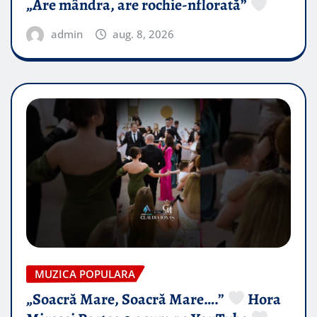
„Are mândra, are rochie-nflorată”
admin
aug. 8, 2026
MUZICA POPULARA
„Soacră Mare, Soacră Mare….”
Hora