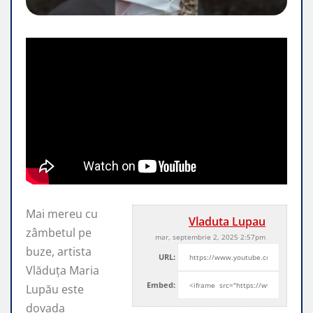
Mai mereu cu
Vladuta Lupau
zâmbetul pe
mar, septembrie 2, 2025 2:57pm
buze, artista
URL:
Vlăduța Maria
Embed:
Lupău este
dovada