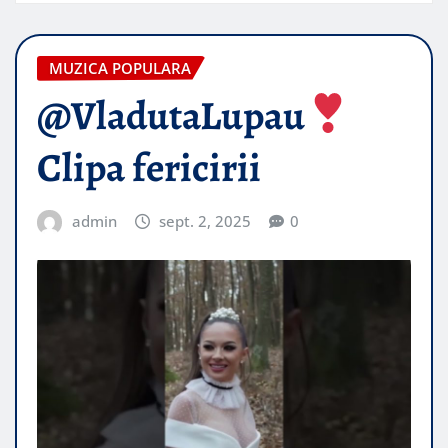
MUZICA POPULARA
@VladutaLupau
Clipa fericirii
admin
sept. 2, 2025
0