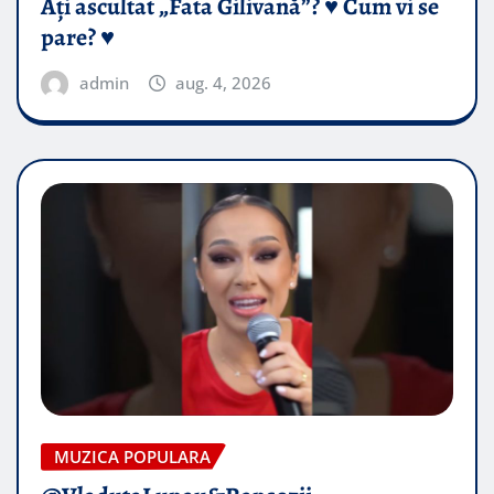
Ați ascultat „Fata Gilivană”? ♥️ Cum vi se
pare? ♥️
admin
aug. 4, 2026
MUZICA POPULARA