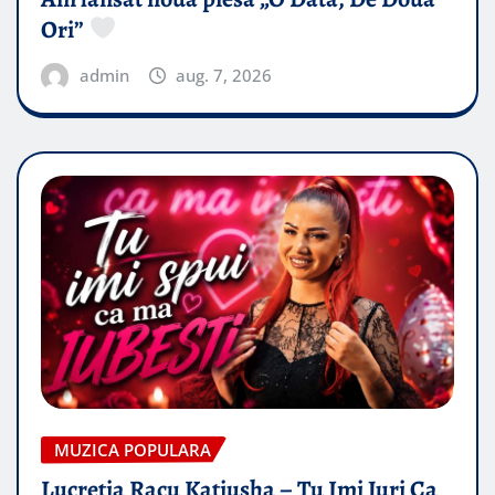
Ori”
admin
aug. 7, 2026
MUZICA POPULARA
Lucretia Racu Katiusha – Tu Imi Juri Ca