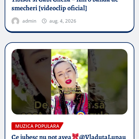
smecheri [videoclip oficial]
admin
aug. 4, 2026
MUZICA POPULARA
Ce iubesc nu pot avea
​@VladutaLupau