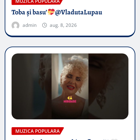
MUZICA POPULARA
Toba și basu’
@VladutaLupau
admin
aug. 8, 2026
MUZICA POPULARA