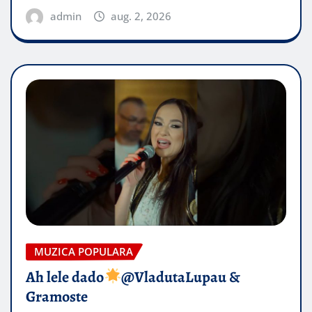
admin
aug. 2, 2026
MUZICA POPULARA
Ah lele dado​
@VladutaLupau &
Gramoste