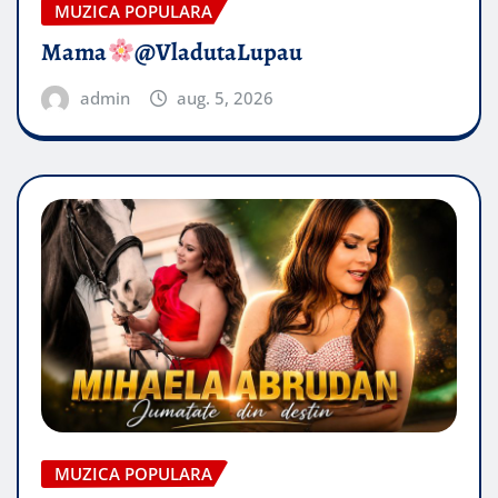
MUZICA POPULARA
Mama
@VladutaLupau
admin
aug. 5, 2026
MUZICA POPULARA