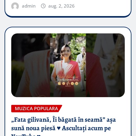
admin
aug. 2, 2026
MUZICA POPULARA
„Fata gilivană, Îi băgată în seamă” așa
sună noua piesă ♥️ Ascultați acum pe