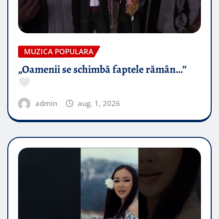
MUZICA POPULARA
„Oamenii se schimbă faptele rămân…”
admin
aug. 1, 2026