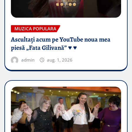
MUZICA POPULARA
Ascultați acum pe YouTube noua mea
piesă „Fata Gilivană” ♥️ ♥️
admin
aug. 1, 2026