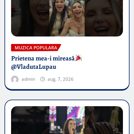
MUZICA POPULARA
Prietena mea-i mireasă​
@VladutaLupau
admin
aug. 7, 2026