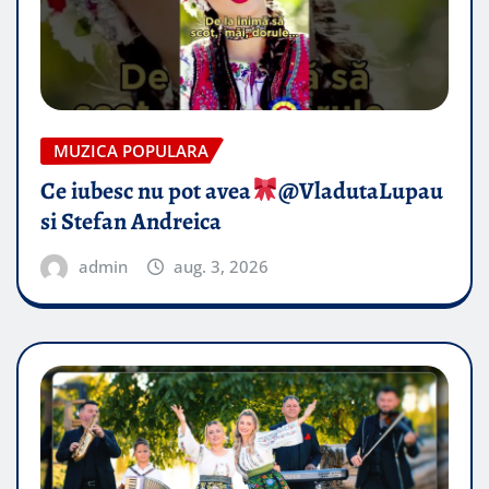
MUZICA POPULARA
Ce iubesc nu pot avea
​@VladutaLupau
si Stefan Andreica
admin
aug. 3, 2026