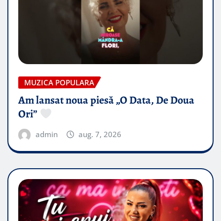
MUZICA POPULARA
Am lansat noua piesă „O Data, De Doua
Ori”
admin
aug. 7, 2026