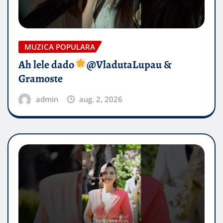
MUZICA POPULARA
Ah lele dado​
@VladutaLupau &
Gramoste
admin
aug. 2, 2026