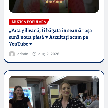
MUZICA POPULARA
„Fata gilivană, Îi băgată în seamă” așa
sună noua piesă ♥️ Ascultați acum pe
YouTube ♥️
admin
aug. 2, 2026