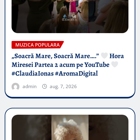
MUZICA POPULARA
„Soacră Mare, Soacră Mare….”
Hora
Miresei Partea 2 acum pe YouTube
#ClaudiaIonas #AromaDigital
admin
aug. 7, 2026