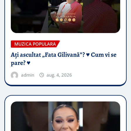
MUZICA POPULARA
Ați ascultat „Fata Gilivană”? ♥️ Cum vi se
pare? ♥️
admin
aug. 4, 2026