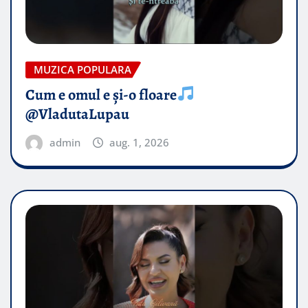
MUZICA POPULARA
Cum e omul e și-o floare
@VladutaLupau
admin
aug. 1, 2026