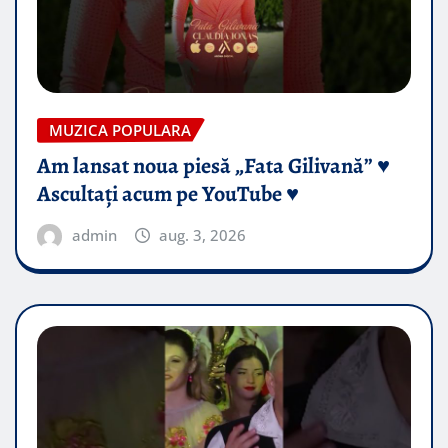
MUZICA POPULARA
Am lansat noua piesă „Fata Gilivană” ♥️
Ascultați acum pe YouTube ♥️
admin
aug. 3, 2026