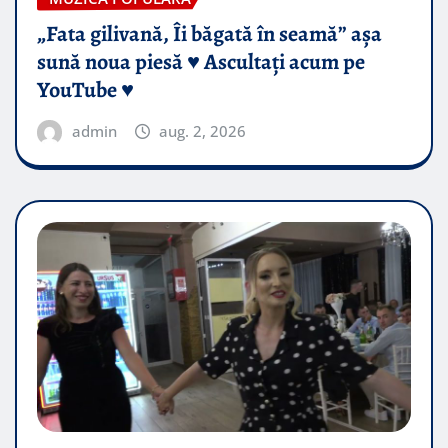
„Fata gilivană, Îi băgată în seamă” așa
sună noua piesă ♥️ Ascultați acum pe
YouTube ♥️
admin
aug. 2, 2026