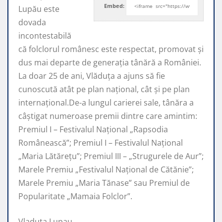
Embed:
Lupău este
dovada
incontestabilă
că folclorul românesc este respectat, promovat şi
dus mai departe de generaţia tânără a României.
La doar 25 de ani, Vlăduța a ajuns să fie
cunoscută atât pe plan naţional, cât şi pe plan
internaţional.De-a lungul carierei sale, tânăra a
câştigat numeroase premii dintre care amintim:
Premiul I – Festivalul Național „Rapsodia
Românească”; Premiul I – Festivalul Național
„Maria Lătărețu”; Premiul III – „Strugurele de Aur”;
Marele Premiu „Festivalul Național de Cătănie”;
Marele Premiu „Maria Tănase” sau Premiul de
Popularitate „Mamaia Folclor”.
Vladuta Lupau