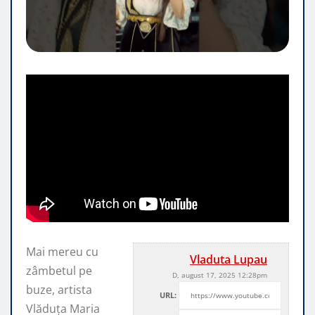
Mai mereu cu
Vladuta Lupau
zâmbetul pe
D, august 17, 2025 12:28pm
buze, artista
URL:
Vlăduța Maria