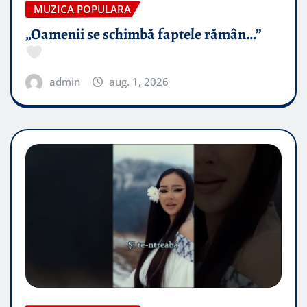
MUZICA POPULARA
„Oamenii se schimbă faptele rămân…”
admin
aug. 1, 2026