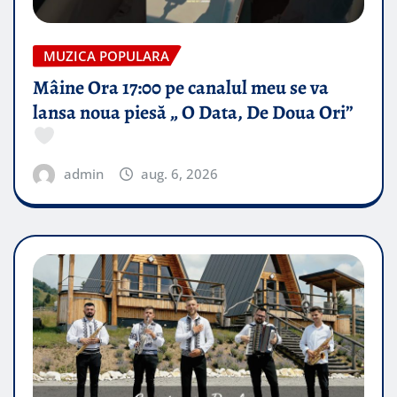
MUZICA POPULARA
Mâine Ora 17:00 pe canalul meu se va
lansa noua piesă „ O Data, De Doua Ori”
admin
aug. 6, 2026