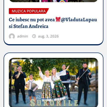
MUZICA POPULARA
Ce iubesc nu pot avea
​@VladutaLupau
si Stefan Andreica
admin
aug. 3, 2026