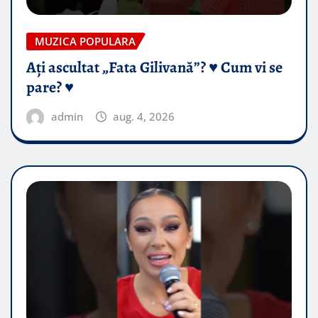
MUZICA POPULARA
Ați ascultat „Fata Gilivană”? ♥️ Cum vi se
pare? ♥️
admin
aug. 4, 2026