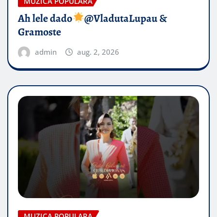
MUZICA POPULARA
Ah lele dado​
@VladutaLupau &
Gramoste
admin
aug. 2, 2026
MUZICA POPULARA