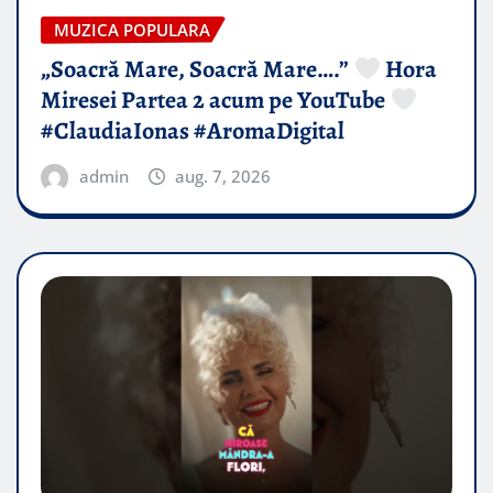
MUZICA POPULARA
„Soacră Mare, Soacră Mare….”
Hora
Miresei Partea 2 acum pe YouTube
#ClaudiaIonas #AromaDigital
admin
aug. 7, 2026