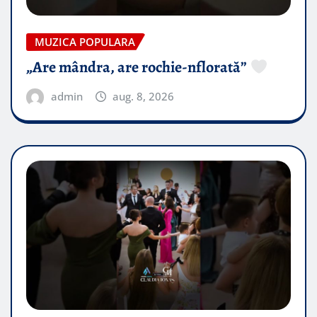
MUZICA POPULARA
„Are mândra, are rochie-nflorată”
admin
aug. 8, 2026