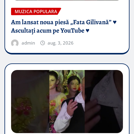
MUZICA POPULARA
Am lansat noua piesă „Fata Gilivană” ♥️
Ascultați acum pe YouTube ♥️
admin
aug. 3, 2026