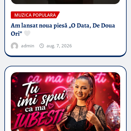
MUZICA POPULARA
Am lansat noua piesă „O Data, De Doua
Ori”
admin
aug. 7, 2026