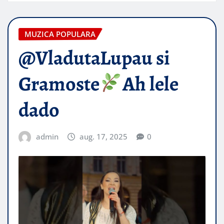
MUZICA POPULARA
@VladutaLupau si
Gramoste
Ah lele
dado
admin
aug. 17, 2025
0