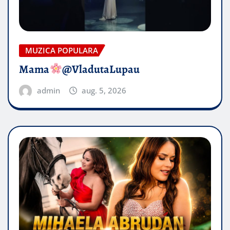
MUZICA POPULARA
Mama
@VladutaLupau
admin
aug. 5, 2026