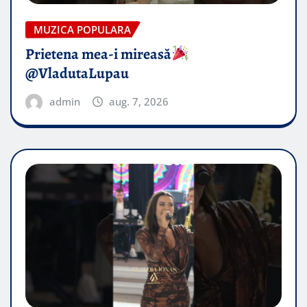
MUZICA POPULARA
Prietena mea-i mireasă​
@VladutaLupau
admin
aug. 7, 2026