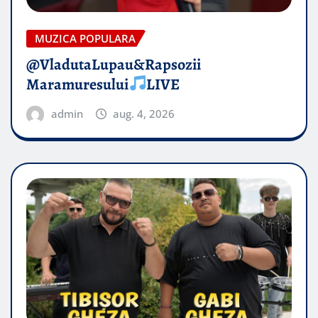
MUZICA POPULARA
@VladutaLupau&Rapsozii
Maramuresului
LIVE
admin
aug. 4, 2026