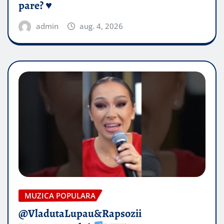
pare? ♥️
admin
aug. 4, 2026
MUZICA POPULARA
@VladutaLupau&Rapsozii