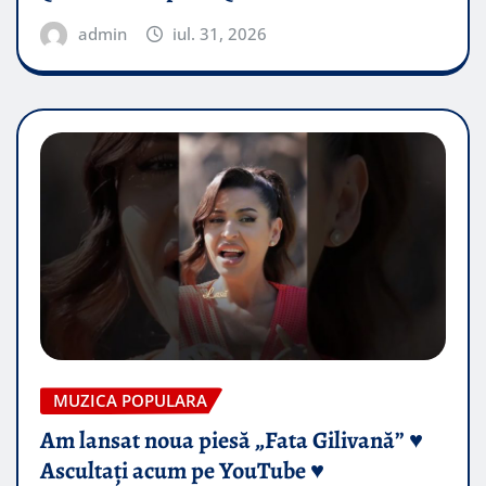
admin
iul. 31, 2026
MUZICA POPULARA
Am lansat noua piesă „Fata Gilivană” ♥️
Ascultați acum pe YouTube ♥️