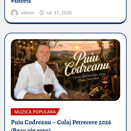
#shorts
admin
iul. 31, 2026
MUZICA POPULARA
Puiu Codreanu – Colaj Petrecere 2026
(Beau vin roșu)