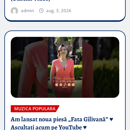
admin
aug. 3, 2026
MUZICA POPULARA
Am lansat noua piesă „Fata Gilivană” ♥️
Ascultați acum pe YouTube ♥️