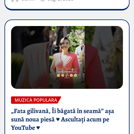
MUZICA POPULARA
„Fata gilivană, Îi băgată în seamă” așa
sună noua piesă ♥️ Ascultați acum pe
YouTube ♥️