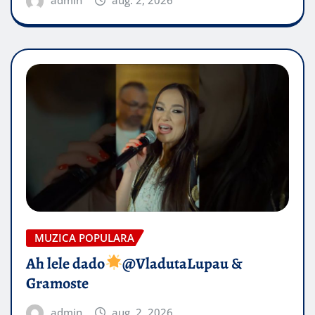
MUZICA POPULARA
Ah lele dado​
@VladutaLupau &
Gramoste
admin
aug. 2, 2026