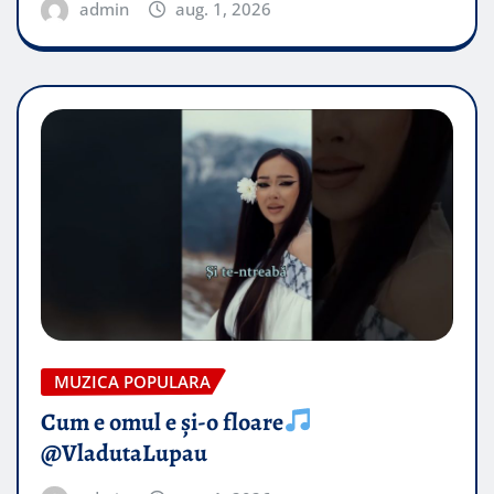
admin
aug. 1, 2026
MUZICA POPULARA
Cum e omul e și-o floare
@VladutaLupau