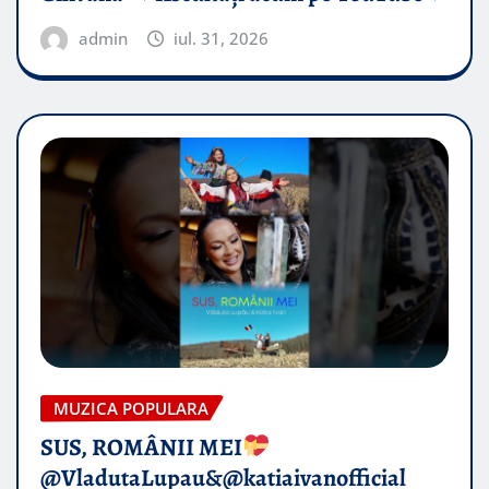
admin
iul. 31, 2026
MUZICA POPULARA
SUS, ROMÂNII MEI
@VladutaLupau&@katiaivanofficial