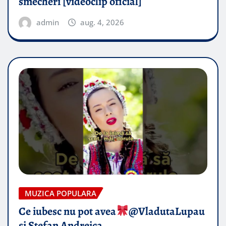
smecheri [videoclip oficial]
admin
aug. 4, 2026
MUZICA POPULARA
Ce iubesc nu pot avea
​@VladutaLupau
si Stefan Andreica