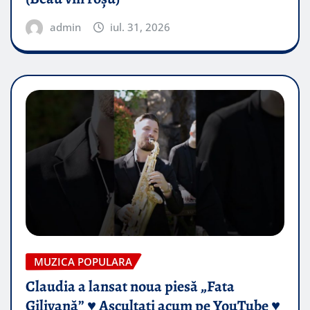
admin
iul. 31, 2026
MUZICA POPULARA
Claudia a lansat noua piesă „Fata
Gilivană” ♥️ Ascultați acum pe YouTube ♥️