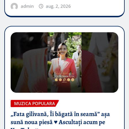
admin
aug. 2, 2026
MUZICA POPULARA
„Fata gilivană, Îi băgată în seamă” așa
sună noua piesă ♥️ Ascultați acum pe