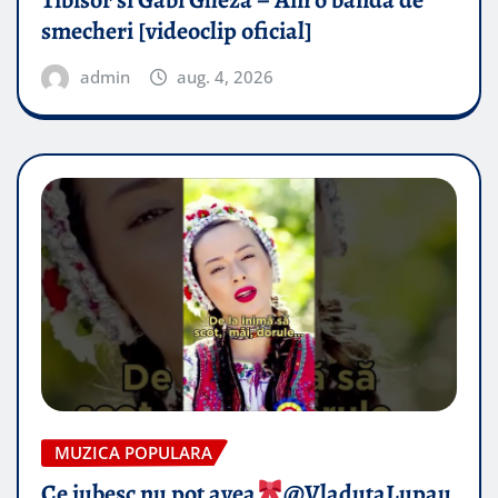
smecheri [videoclip oficial]
admin
aug. 4, 2026
MUZICA POPULARA
Ce iubesc nu pot avea
​@VladutaLupau