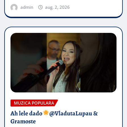
admin
aug. 2, 2026
MUZICA POPULARA
Ah lele dado​
@VladutaLupau &
Gramoste