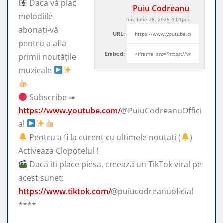
Daca vă plac
Puiu Codreanu
melodiile
lun, iulie 28, 2025 4:01pm
abonați-vă
URL:
pentru a afla
Embed:
primii noutățile
muzicale
Subscribe ➠
https://www.youtube.com/
@PuiuCodreanuOffici
al
Pentru a fi la curent cu ultimele noutati (
)
Activeaza Clopotelul !
Dacă iti place piesa, creează un TikTok viral pe
acest sunet:
https://www.tiktok.com/
@puiucodreanuoficial
****