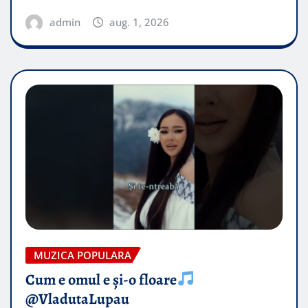
admin
aug. 1, 2026
MUZICA POPULARA
Cum e omul e și-o floare
@VladutaLupau