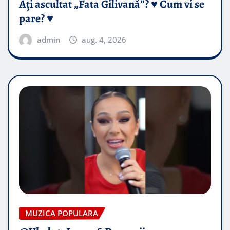
Ați ascultat „Fata Gilivană”? ♥️ Cum vi se
pare? ♥️
admin
aug. 4, 2026
MUZICA POPULARA