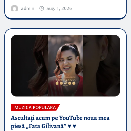
admin
aug. 1, 2026
MUZICA POPULARA
Ascultați acum pe YouTube noua mea
piesă „Fata Gilivană” ♥️ ♥️