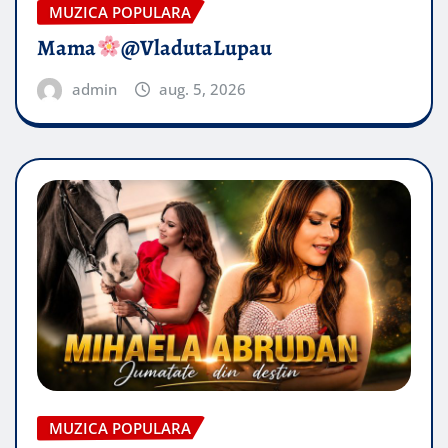
MUZICA POPULARA
Mama
@VladutaLupau
admin
aug. 5, 2026
MUZICA POPULARA