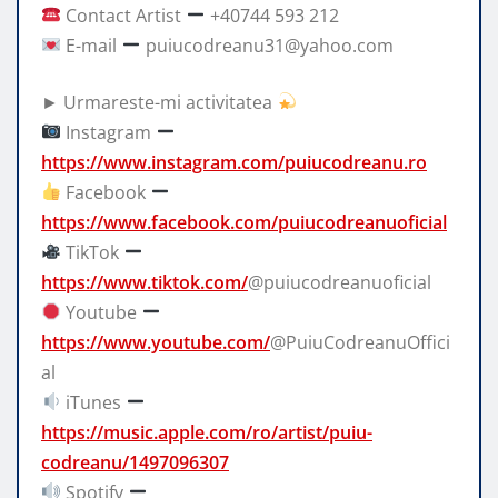
Contact Artist
+40744 593 212
E-mail
puiucodreanu31@yahoo.com
► Urmareste-mi activitatea
Instagram
https://www.instagram.com/puiucodreanu.ro
Facebook
https://www.facebook.com/puiucodreanuoficial
TikTok
https://www.tiktok.com/
@puiucodreanuoficial
Youtube
https://www.youtube.com/
@PuiuCodreanuOffici
al
iTunes
https://music.apple.com/ro/artist/puiu-
codreanu/1497096307
Spotify