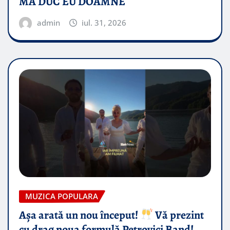
MA DUC EU DOAMNE
admin
iul. 31, 2026
MUZICA POPULARA
Așa arată un nou început!
Vă prezint
cu drag noua formulă Petrovici Band!