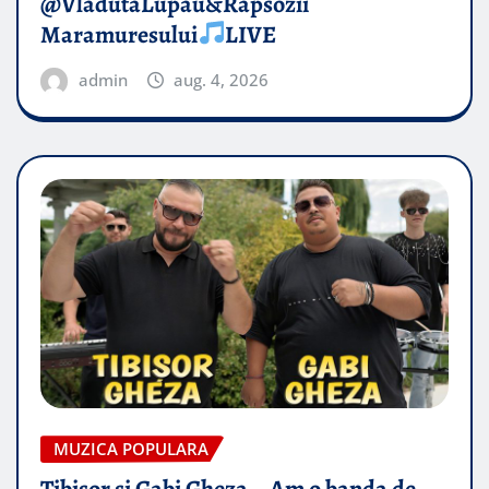
@VladutaLupau&Rapsozii
Maramuresului
LIVE
admin
aug. 4, 2026
MUZICA POPULARA
Tibisor si Gabi Gheza – Am o banda de