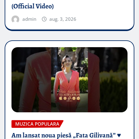
(Official Video)
admin
aug. 3, 2026
MUZICA POPULARA
Am lansat noua piesă „Fata Gilivană” ♥️