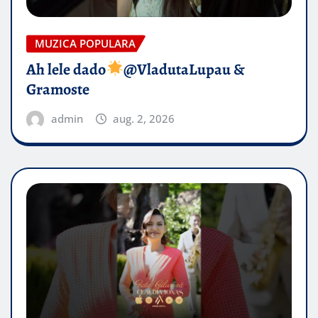
MUZICA POPULARA
Ah lele dado​
@VladutaLupau &
Gramoste
admin
aug. 2, 2026