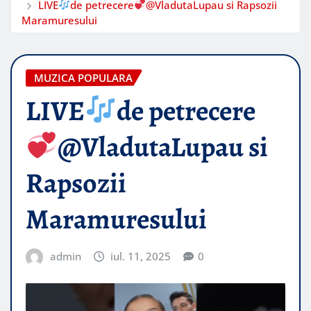
​LIVE
de petrecere
@VladutaLupau si Rapsozii
Maramuresului
MUZICA POPULARA
​LIVE
de petrecere
@VladutaLupau si
Rapsozii
Maramuresului
admin
iul. 11, 2025
0