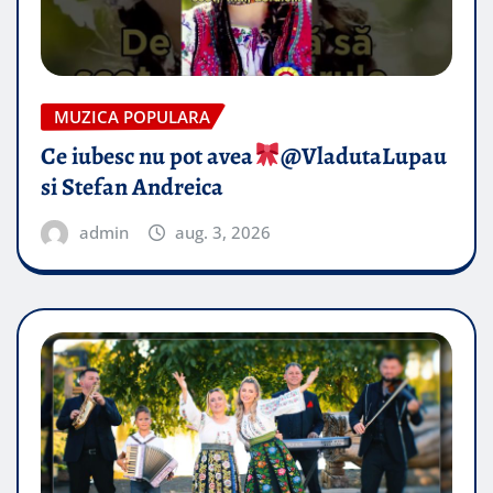
MUZICA POPULARA
Ce iubesc nu pot avea
​@VladutaLupau
si Stefan Andreica
admin
aug. 3, 2026