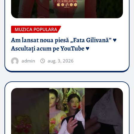
MUZICA POPULARA
Am lansat noua piesă „Fata Gilivană” ♥️
Ascultați acum pe YouTube ♥️
admin
aug. 3, 2026