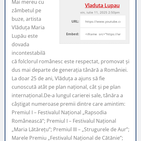
Mai mereu cu
Vladuta Lupau
zâmbetul pe
vin, iulie 11, 2025 2:50pm
buze, artista
URL:
Vlăduța Maria
Embed:
Lupău este
dovada
incontestabilă
că folclorul românesc este respectat, promovat şi
dus mai departe de generaţia tânără a României.
La doar 25 de ani, Vlăduța a ajuns să fie
cunoscută atât pe plan naţional, cât şi pe plan
internaţional.De-a lungul carierei sale, tânăra a
câştigat numeroase premii dintre care amintim:
Premiul I – Festivalul Național „Rapsodia
Românească”; Premiul I – Festivalul Național
„Maria Lătărețu”; Premiul III – „Strugurele de Aur”;
Marele Premiu „Festivalul Național de Cătănie”;