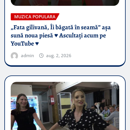
MUZICA POPULARA
„Fata gilivană, Îi băgată în seamă” așa
sună noua piesă ♥️ Ascultați acum pe
YouTube ♥️
admin
aug. 2, 2026