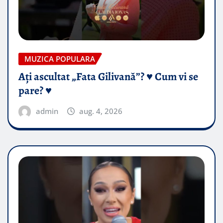
MUZICA POPULARA
Ați ascultat „Fata Gilivană”? ♥️ Cum vi se
pare? ♥️
admin
aug. 4, 2026