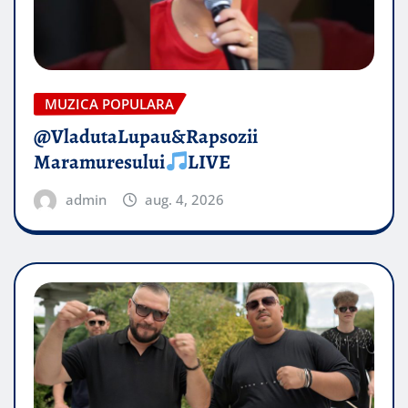
MUZICA POPULARA
@VladutaLupau&Rapsozii
Maramuresului
LIVE
admin
aug. 4, 2026