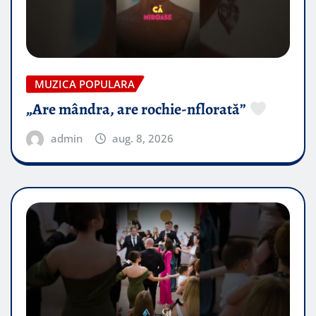
MUZICA POPULARA
„Are mândra, are rochie-nflorată”
admin
aug. 8, 2026