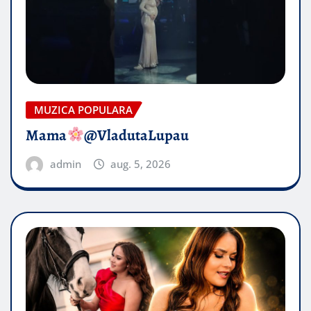
MUZICA POPULARA
Mama
@VladutaLupau
admin
aug. 5, 2026