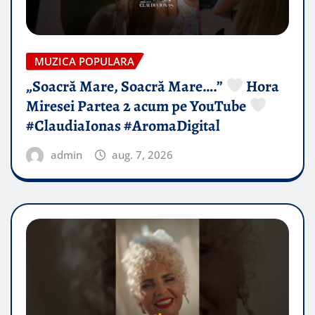
MUZICA POPULARA
„Soacră Mare, Soacră Mare….”
Hora
Miresei Partea 2 acum pe YouTube
#ClaudiaIonas #AromaDigital
admin
aug. 7, 2026