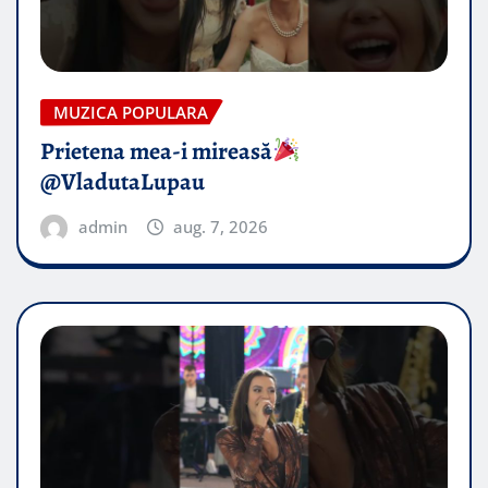
MUZICA POPULARA
Prietena mea-i mireasă​
@VladutaLupau
admin
aug. 7, 2026