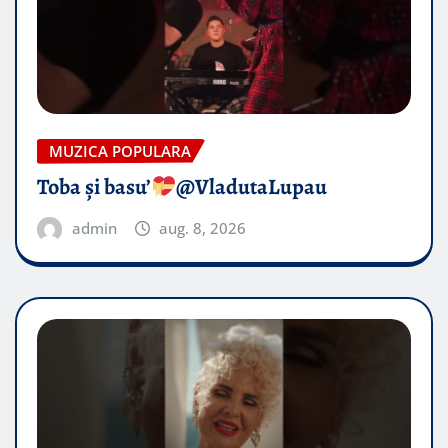
MUZICA POPULARA
Toba și basu’
@VladutaLupau
admin
aug. 8, 2026