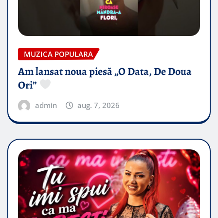
MUZICA POPULARA
Am lansat noua piesă „O Data, De Doua
Ori”
admin
aug. 7, 2026