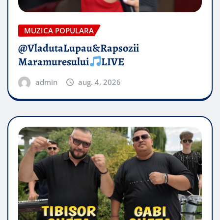
MUZICA POPULARA
@VladutaLupau&Rapsozii
Maramuresului
LIVE
admin
aug. 4, 2026