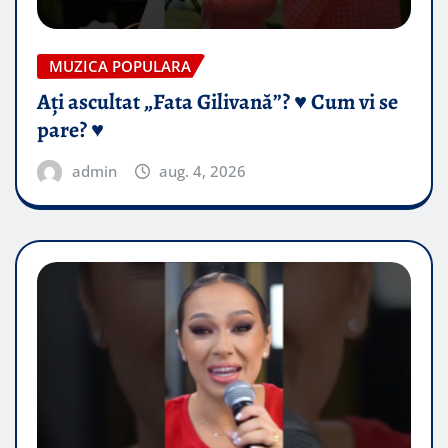
MUZICA POPULARA
Ați ascultat „Fata Gilivană”? ♥️ Cum vi se
pare? ♥️
admin
aug. 4, 2026