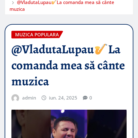
@VladutaLupau
La comanda mea să cânte
muzica
MUZICA POPULARA
@VladutaLupau
La
comanda mea să cânte
muzica
admin
iun. 24, 2025
0