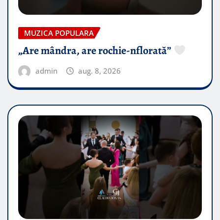
MUZICA POPULARA
„Are mândra, are rochie-nflorată”
admin
aug. 8, 2026