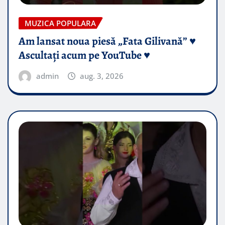
MUZICA POPULARA
Am lansat noua piesă „Fata Gilivană” ♥️
Ascultați acum pe YouTube ♥️
admin
aug. 3, 2026