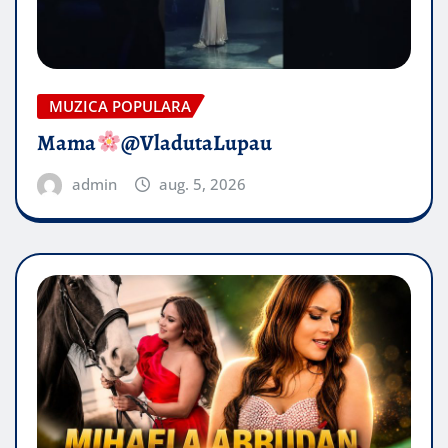
MUZICA POPULARA
Mama
@VladutaLupau
admin
aug. 5, 2026