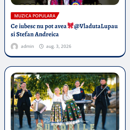
MUZICA POPULARA
Ce iubesc nu pot avea
​@VladutaLupau
si Stefan Andreica
admin
aug. 3, 2026