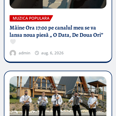
MUZICA POPULARA
Mâine Ora 17:00 pe canalul meu se va
lansa noua piesă „ O Data, De Doua Ori”
admin
aug. 6, 2026