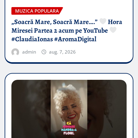
MUZICA POPULARA
„Soacră Mare, Soacră Mare….”
Hora
Miresei Partea 2 acum pe YouTube
#ClaudiaIonas #AromaDigital
admin
aug. 7, 2026