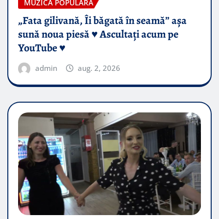
MUZICA POPULARA
„Fata gilivană, Îi băgată în seamă” așa
sună noua piesă ♥️ Ascultați acum pe
YouTube ♥️
admin
aug. 2, 2026