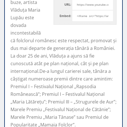
buze, artista
URL:
Vlăduța Maria
Embed:
Lupău este
dovada
incontestabilă
că folclorul românesc este respectat, promovat şi
dus mai departe de generaţia tânără a României.
La doar 25 de ani, Vlăduța a ajuns să fie
cunoscută atât pe plan naţional, cât şi pe plan
internaţional.De-a lungul carierei sale, tânăra a
câştigat numeroase premii dintre care amintim:
Premiul I – Festivalul Național „Rapsodia
Românească”; Premiul I – Festivalul Național
„Maria Lătărețu”; Premiul III – „Strugurele de Aur”;
Marele Premiu „Festivalul Național de Cătănie”;
Marele Premiu „Maria Tănase” sau Premiul de
Popularitate „Mamaia Folclor”.