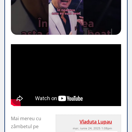
Mai mereu cu
Vladuta Lupau
zâmbetul pe
mar, iunie 24, 2025 1:08pm