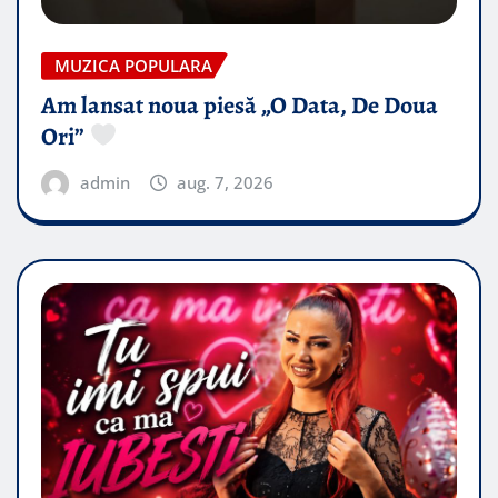
MUZICA POPULARA
Am lansat noua piesă „O Data, De Doua
Ori”
admin
aug. 7, 2026