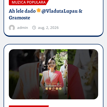
MUZICA POPULARA
Ah lele dado​
@VladutaLupau &
Gramoste
admin
aug. 2, 2026