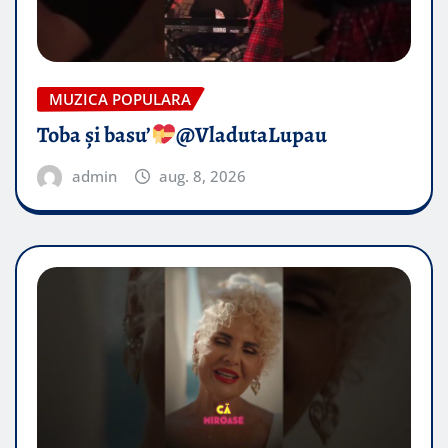
MUZICA POPULARA
Toba și basu’
@VladutaLupau
admin
aug. 8, 2026