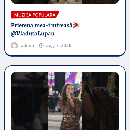
MUZICA POPULARA
Prietena mea-i mireasă​
@VladutaLupau
admin
aug. 7, 2026