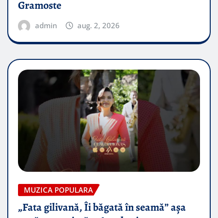
Gramoste
admin
aug. 2, 2026
MUZICA POPULARA
„Fata gilivană, Îi băgată în seamă” așa