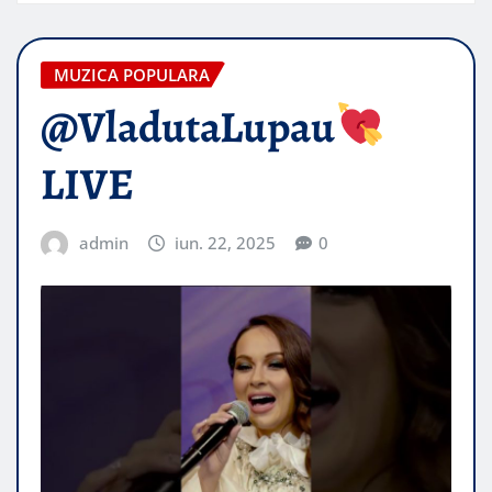
MUZICA POPULARA
@VladutaLupau
LIVE
admin
iun. 22, 2025
0