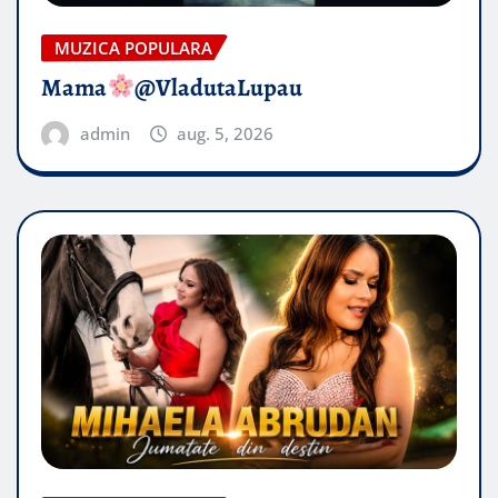
MUZICA POPULARA
Mama
@VladutaLupau
admin
aug. 5, 2026