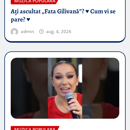
MUZICA POPULARA
Ați ascultat „Fata Gilivană”? ♥️ Cum vi se
pare? ♥️
admin
aug. 4, 2026
MUZICA POPULARA