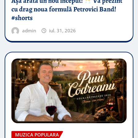
Așa arată un nou început!
Vă prezint
cu drag noua formulă Petrovici Band!
#shorts
admin
iul. 31, 2026
MUZICA POPULARA