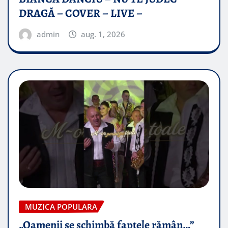
DRAGĂ – COVER – LIVE –
admin
aug. 1, 2026
MUZICA POPULARA
„Oamenii se schimbă faptele rămân…”