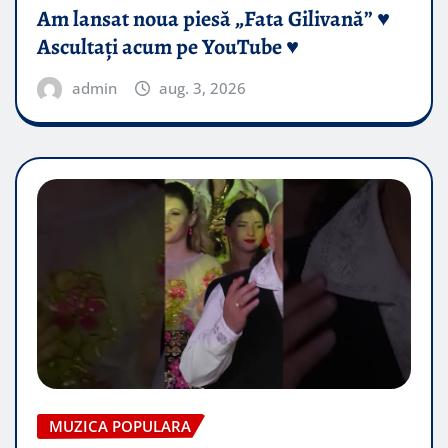
Am lansat noua piesă „Fata Gilivană” ♥️
Ascultați acum pe YouTube ♥️
admin
aug. 3, 2026
MUZICA POPULARA