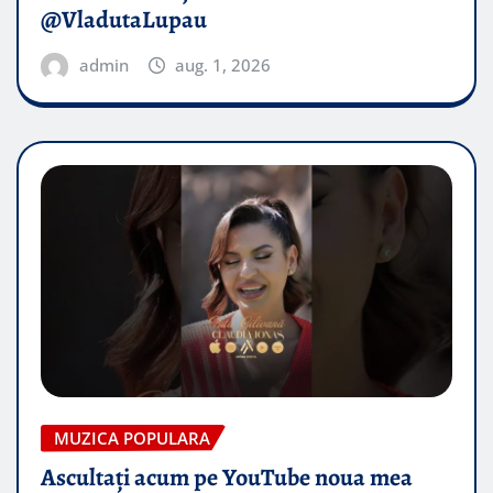
@VladutaLupau
admin
aug. 1, 2026
MUZICA POPULARA
Ascultați acum pe YouTube noua mea