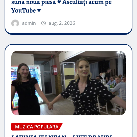
sună noua piesă ♥️ Ascultați acum pe
YouTube ♥️
admin
aug. 2, 2026
MUZICA POPULARA