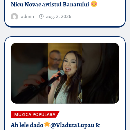
Nicu Novac artistul Banatului
admin
aug. 2, 2026
MUZICA POPULARA
Ah lele dado​
@VladutaLupau &