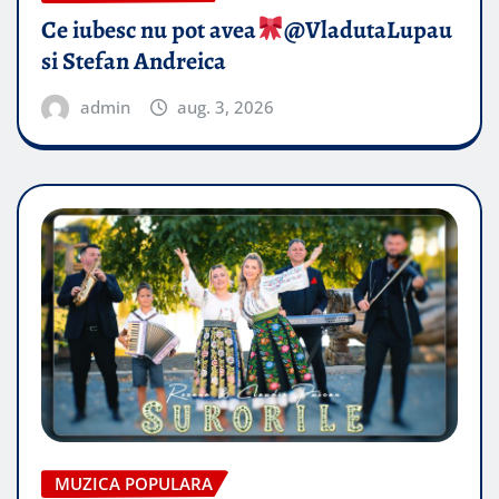
Ce iubesc nu pot avea
​@VladutaLupau
si Stefan Andreica
admin
aug. 3, 2026
MUZICA POPULARA