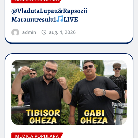
@VladutaLupau&Rapsozii
Maramuresului
LIVE
admin
aug. 4, 2026
MUZICA POPULARA