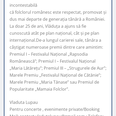
incontestabilă
că folclorul românesc este respectat, promovat şi
dus mai departe de generaţia tânără a României.
La doar 25 de ani, Vlăduța a ajuns să fie
cunoscută atât pe plan naţional, cât şi pe plan
internaţional.De-a lungul carierei sale, tânăra a
câştigat numeroase premii dintre care amintim:
Premiul I – Festivalul Național „Rapsodia
Românească”; Premiul I – Festivalul Național
„Maria Lătărețu”; Premiul III – „Strugurele de Aur”;
Marele Premiu „Festivalul Național de Cătănie”;
Marele Premiu „Maria Tănase” sau Premiul de
Popularitate „Mamaia Folclor”.
Vladuta Lupau
Pentru concerte , evenimente private/Booking