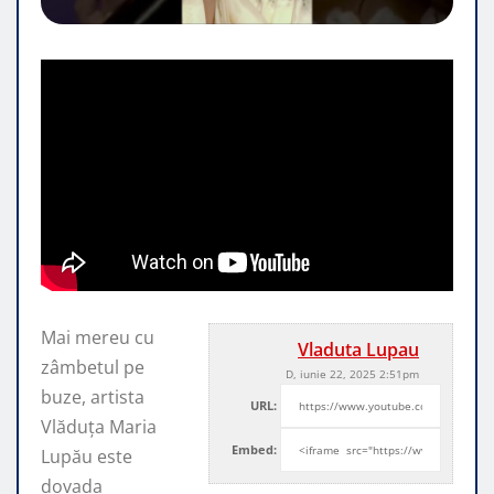
Mai mereu cu
Vladuta Lupau
zâmbetul pe
D, iunie 22, 2025 2:51pm
buze, artista
URL:
Vlăduța Maria
Embed:
Lupău este
dovada