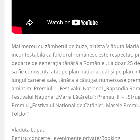
Mai mereu cu zâmbetul pe buze, artista Vlăduța Mari
incontestabilă că folclorul românesc este respectat, 
departe de generaţia tânără a României. La doar 25 de 
să fie cunoscută atât pe plan naţional, cât şi pe plan i
lungul carierei sale, tânăra a câştigat numeroase premi
amintim: Premiul I – Festivalul Național „Rapsodia Rom
Festivalul Național „Maria Lătărețu”; Premiul III – „Str
Premiu „Festivalul Național de Cătănie”; Marele Prem
Folclor”.
Vladuta Lupau
Pentru concerte , evenimente private/Booking