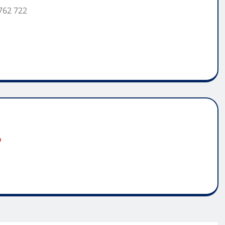
762 722
o