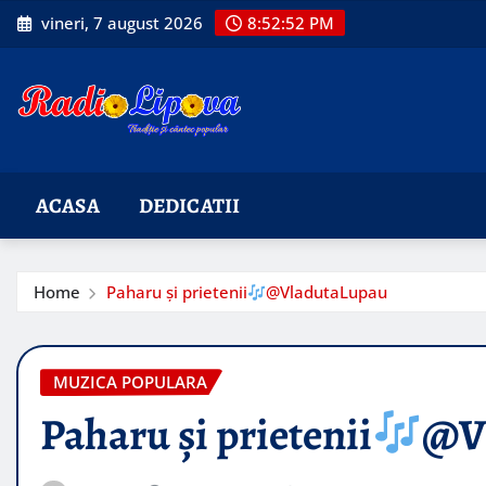
Skip
vineri, 7 august 2026
8:52:53 PM
to
content
ACASA
DEDICATII
Home
Paharu și prietenii
@VladutaLupau
MUZICA POPULARA
Paharu și prietenii
@V