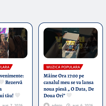
ULARA
MUZICA POPULARA
evenimente:
Mâine Ora 17:00 pe
Rezervă
canalul meu se va lansa
a
noua piesă „ O Data, De
ui tău!
Doua Ori”
aug. 7, 2026
admin
aug. 6, 2026