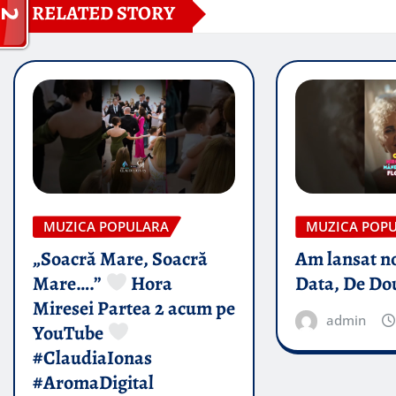
RELATED STORY
MUZICA POPULARA
MUZICA POP
„Soacră Mare, Soacră
Am lansat n
Mare….”
Hora
Data, De Do
Miresei Partea 2 acum pe
admin
YouTube
#ClaudiaIonas
#AromaDigital