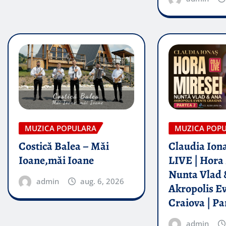
MUZICA POPULARA
MUZICA POP
Costică Balea – Măi
Claudia Iona
Ioane,măi Ioane
LIVE | Hora 
Nunta Vlad 
admin
aug. 6, 2026
Akropolis E
Craiova | Pa
admin