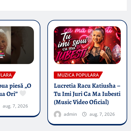
ULARA
MUZICA POPULARA
oua piesă „O
Lucretia Racu Katiusha –
ua Ori”
Tu Imi Juri Ca Ma Iubesti
(Music Video Oficial)
aug. 7, 2026
admin
aug. 7, 2026