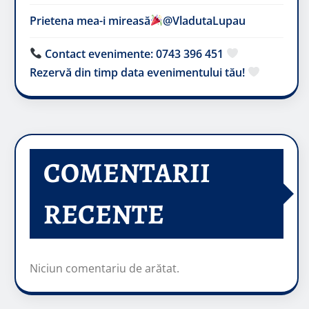
Prietena mea-i mireasă​
@VladutaLupau
Contact evenimente: 0743 396 451
Rezervă din timp data evenimentului tău!
COMENTARII
RECENTE
Niciun comentariu de arătat.