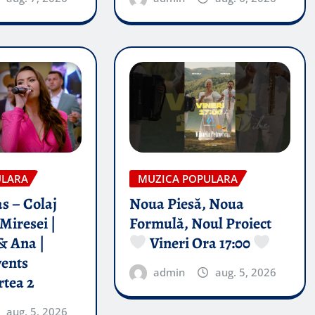
ULARA
MUZICA POPULARA
s – Colaj
Noua Piesă, Noua
Miresei |
Formulă, Noul Proiect
& Ana |
Vineri Ora 17:00
vents
admin
aug. 5, 2026
rtea 2
aug. 5, 2026