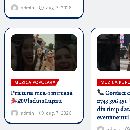
admin
aug. 7, 2026
MUZICA POPULARA
MUZICA POP
Prietena mea-i mireasă​
Contact 
@VladutaLupau
0743 396 451
din timp dat
admin
aug. 7, 2026
evenimentul
admin