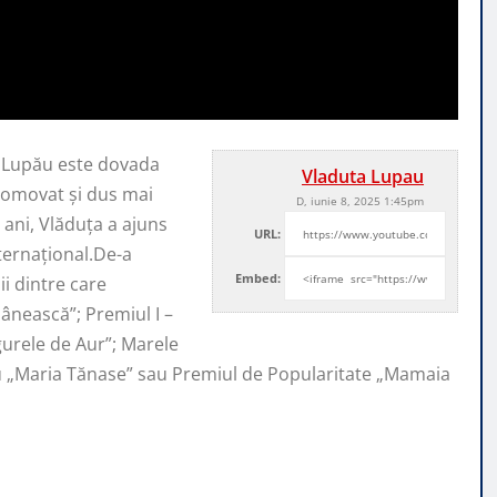
a Lupău este dovada
Vladuta Lupau
promovat şi
dus mai
D, iunie 8, 2025 1:45pm
ani, Vlăduța a ajuns
URL:
nternaţional.De-a
Embed:
i dintre care
ânească”; Premiul I –
ugurele de Aur”; Marele
iu „Maria Tănase” sau Premiul de Popularitate „Mamaia