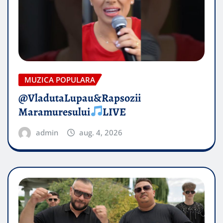
MUZICA POPULARA
@VladutaLupau&Rapsozii
Maramuresului
LIVE
admin
aug. 4, 2026