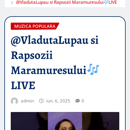
​@VladutaLupau si Rapsozii Maramuresului
LIVE
MUZICA POPULARA
​@VladutaLupau si
Rapsozii
Maramuresului
LIVE
admin
iun. 6, 2025
0