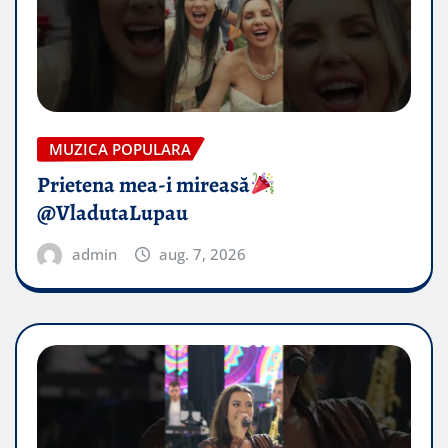
MUZICA POPULARA
Prietena mea-i mireasă​
@VladutaLupau
admin
aug. 7, 2026