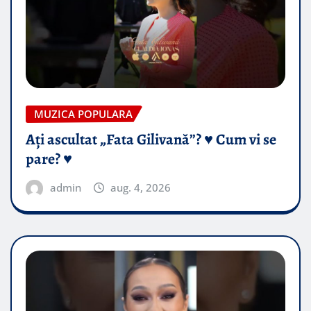
MUZICA POPULARA
Ați ascultat „Fata Gilivană”? ♥️ Cum vi se
pare? ♥️
admin
aug. 4, 2026