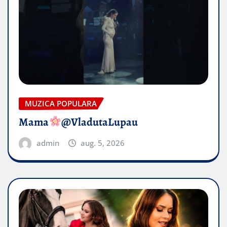
MUZICA POPULARA
Mama
@VladutaLupau
admin
aug. 5, 2026