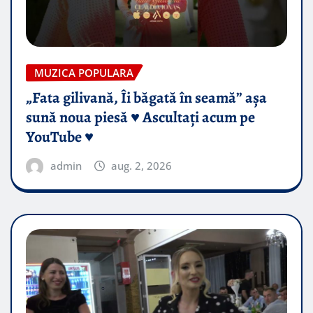
MUZICA POPULARA
„Fata gilivană, Îi băgată în seamă” așa
sună noua piesă ♥️ Ascultați acum pe
YouTube ♥️
admin
aug. 2, 2026