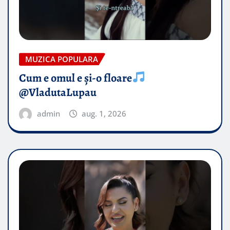
MUZICA POPULARA
Cum e omul e și-o floare
@VladutaLupau
admin
aug. 1, 2026