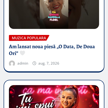
MUZICA POPULARA
Am lansat noua piesă „O Data, De Doua
Ori”
admin
aug. 7, 2026