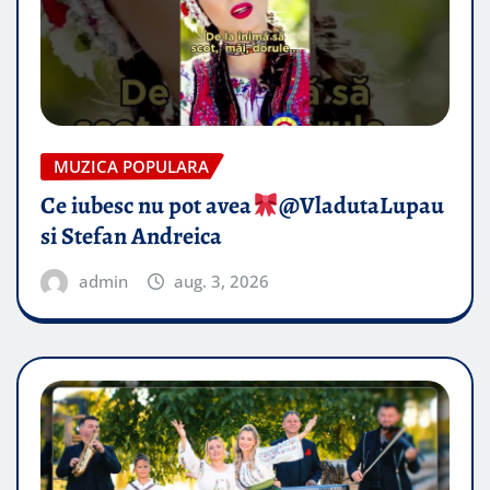
MUZICA POPULARA
Ce iubesc nu pot avea
​@VladutaLupau
si Stefan Andreica
admin
aug. 3, 2026