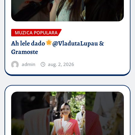
MUZICA POPULARA
Ah lele dado​
@VladutaLupau &
Gramoste
admin
aug. 2, 2026