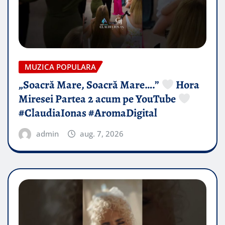
MUZICA POPULARA
„Soacră Mare, Soacră Mare….”
Hora
Miresei Partea 2 acum pe YouTube
#ClaudiaIonas #AromaDigital
admin
aug. 7, 2026