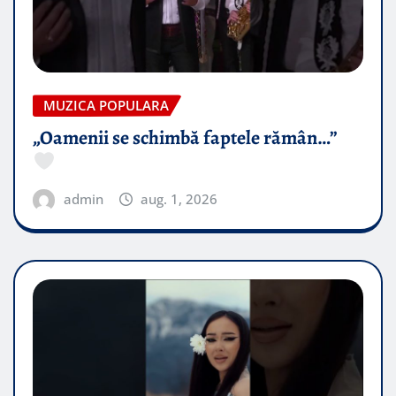
MUZICA POPULARA
„Oamenii se schimbă faptele rămân…”
admin
aug. 1, 2026