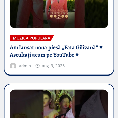
MUZICA POPULARA
Am lansat noua piesă „Fata Gilivană” ♥️
Ascultați acum pe YouTube ♥️
admin
aug. 3, 2026