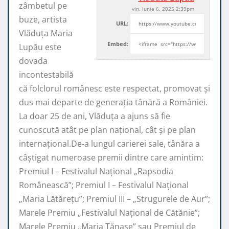
zâmbetul pe
vin, iunie 6, 2025 2:39pm
buze, artista
URL:
Vlăduța Maria
Embed:
Lupău este
dovada
incontestabilă
că folclorul românesc este respectat, promovat şi
dus mai departe de generaţia tânără a României.
La doar 25 de ani, Vlăduța a ajuns să fie
cunoscută atât pe plan naţional, cât şi pe plan
internaţional.De-a lungul carierei sale, tânăra a
câştigat numeroase premii dintre care amintim:
Premiul I – Festivalul Național „Rapsodia
Românească”; Premiul I – Festivalul Național
„Maria Lătărețu”; Premiul III – „Strugurele de Aur”;
Marele Premiu „Festivalul Național de Cătănie”;
Marele Premiu „Maria Tănase” sau Premiul de