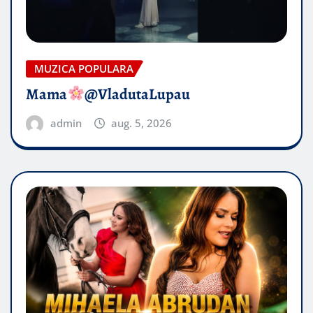
MUZICA POPULARA
Mama
@VladutaLupau
admin
aug. 5, 2026