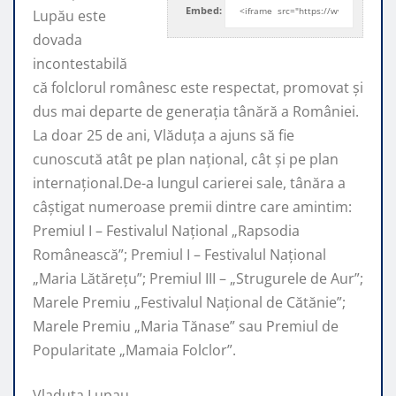
Embed:
Lupău este
dovada
incontestabilă
că folclorul românesc este respectat, promovat şi
dus mai departe de generaţia tânără a României.
La doar 25 de ani, Vlăduța a ajuns să fie
cunoscută atât pe plan naţional, cât şi pe plan
internaţional.De-a lungul carierei sale, tânăra a
câştigat numeroase premii dintre care amintim:
Premiul I – Festivalul Național „Rapsodia
Românească”; Premiul I – Festivalul Național
„Maria Lătărețu”; Premiul III – „Strugurele de Aur”;
Marele Premiu „Festivalul Național de Cătănie”;
Marele Premiu „Maria Tănase” sau Premiul de
Popularitate „Mamaia Folclor”.
Vladuta Lupau