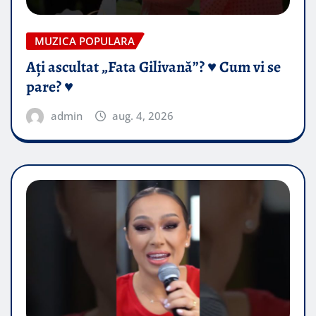
MUZICA POPULARA
Ați ascultat „Fata Gilivană”? ♥️ Cum vi se
pare? ♥️
admin
aug. 4, 2026