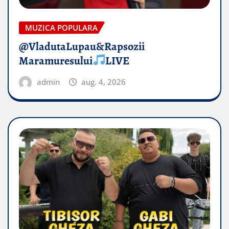
MUZICA POPULARA
@VladutaLupau&Rapsozii
Maramuresului
LIVE
admin
aug. 4, 2026