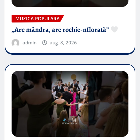
MUZICA POPULARA
„Are mândra, are rochie-nflorată”
admin
aug. 8, 2026