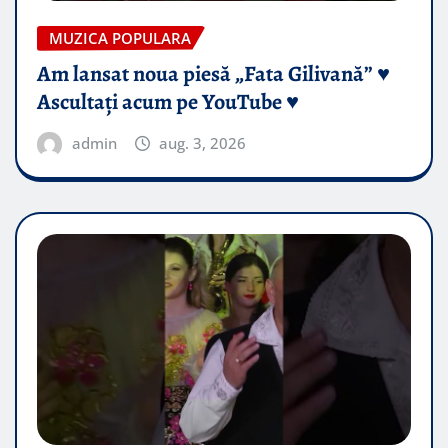
MUZICA POPULARA
Am lansat noua piesă „Fata Gilivană” ♥️
Ascultați acum pe YouTube ♥️
admin
aug. 3, 2026