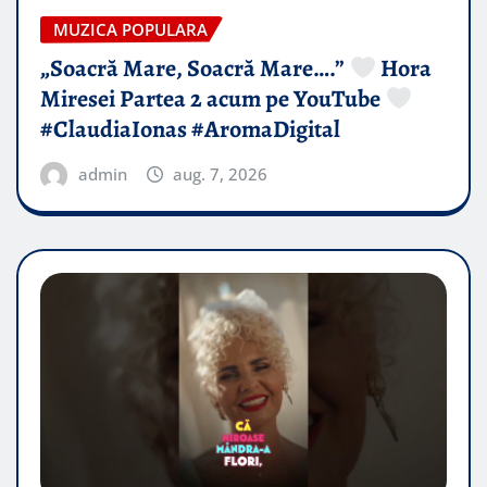
MUZICA POPULARA
„Soacră Mare, Soacră Mare….”
Hora
Miresei Partea 2 acum pe YouTube
#ClaudiaIonas #AromaDigital
admin
aug. 7, 2026