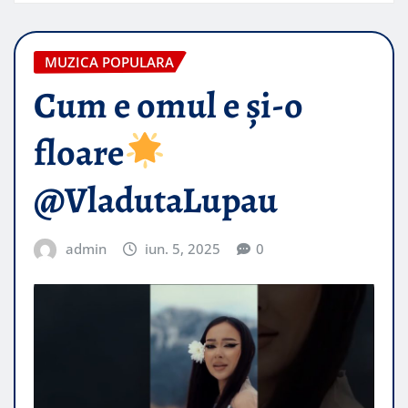
MUZICA POPULARA
Cum e omul e și-o
floare
@VladutaLupau
admin
iun. 5, 2025
0