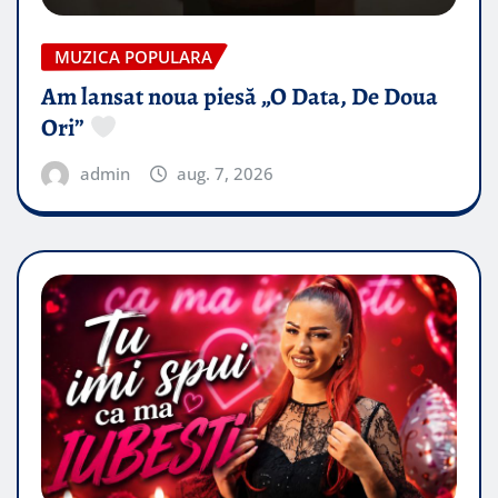
MUZICA POPULARA
Am lansat noua piesă „O Data, De Doua
Ori”
admin
aug. 7, 2026