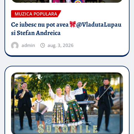
MUZICA POPULARA
Ce iubesc nu pot avea
​@VladutaLupau
si Stefan Andreica
admin
aug. 3, 2026