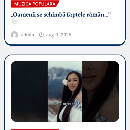
MUZICA POPULARA
„Oamenii se schimbă faptele rămân…”
admin
aug. 1, 2026