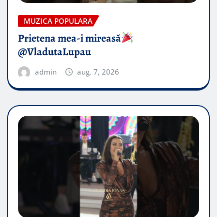
MUZICA POPULARA
Prietena mea-i mireasă​
@VladutaLupau
admin
aug. 7, 2026