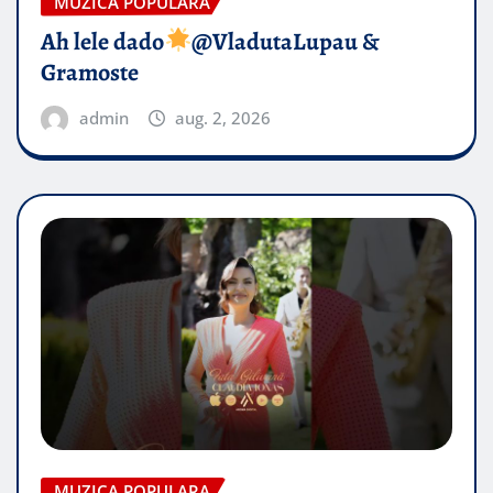
MUZICA POPULARA
Ah lele dado​
@VladutaLupau &
Gramoste
admin
aug. 2, 2026
MUZICA POPULARA