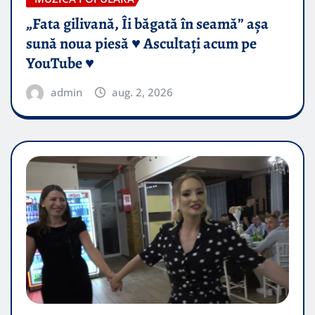
„Fata gilivană, Îi băgată în seamă” așa
sună noua piesă ♥️ Ascultați acum pe
YouTube ♥️
admin
aug. 2, 2026