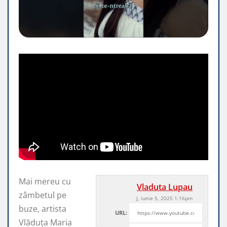
Mai mereu cu
Vladuta Lupau
zâmbetul pe
J, iunie 5, 2025 1:16pm
buze, artista
URL:
Vlăduța Maria